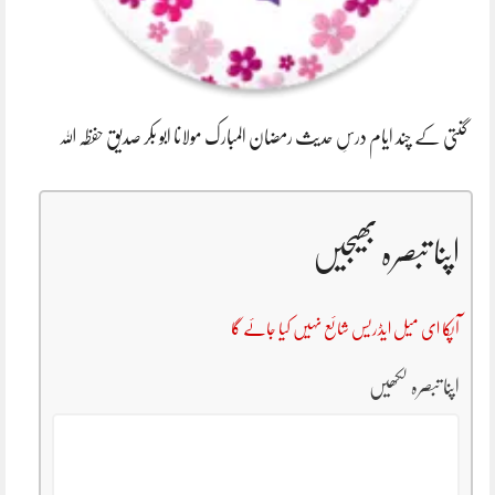
گنتی کے چند ایام درسِ حدیث رمضان المبارک مولانا ابو بکر صدیق حفظہ اللہ
اپنا تبصرہ بھیجیں
آپکا ای میل ایڈریس شائع نہیں کیا جائے گا
اپنا تبصرہ لکھیں