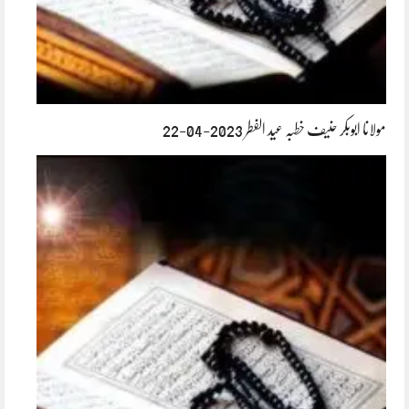
مولانا ابوبکر حنیف خطبہ عید الفطر 2023-04-22