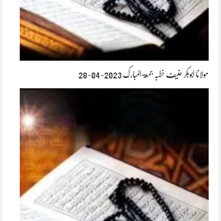
مولانا ابوبکر حنیف خطبہ جمعۃ المبارک 2023-04-28