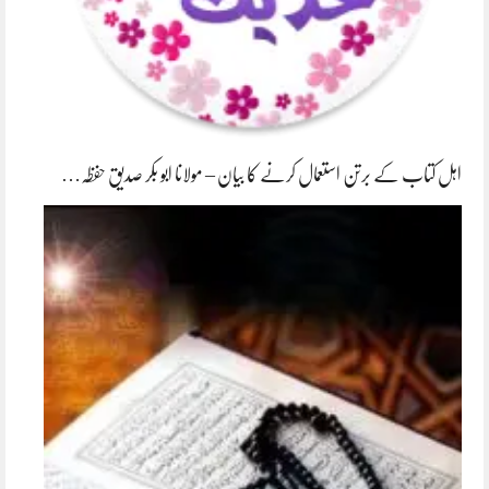
اہل کتاب کے برتن استعمال کرنے کا بیان – مولانا ابو بکر صدیق حفظہ…