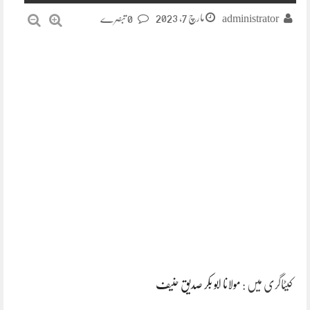
مارچ 7, 2023
administrator
0 تبصرے
کیٹاگری میں :
مولانا ابو بکر صدیق حنیف