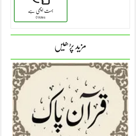
بہت اچھی ہے
0 Votes
مزید پڑھیں