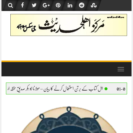
Skip
to
content
Toggle
navigation
ب کے برتن استعمال کرنے کا بیان – مولانا ابو بکر صدیق حفظہ اللہ
اہل کتاب کے برتن استعم