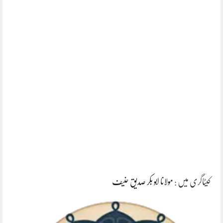
کیٹاگری میں :
مولانا ابو بکر صدیق حنیف