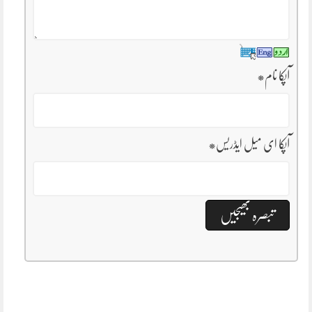
آپکا نام
*
آپکا ای میل ایڈریس
*