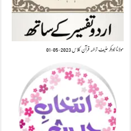
مولانا ابوبکر حنیف ترجمہ قرآن کلاس 2023-05-01