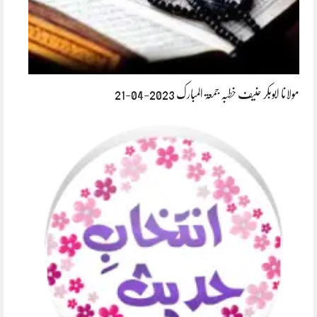
مولانا ابوبکر حنیف خطبہ جمعۃ المبارک 2023-04-21