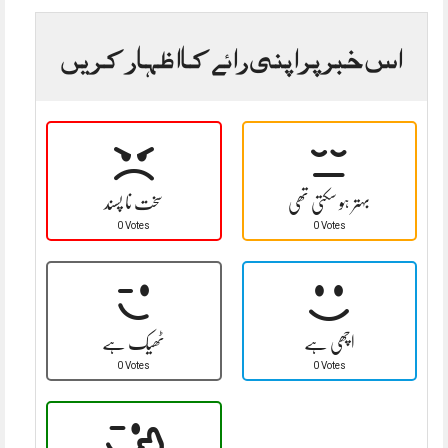
اس خبر پر اپنی رائے کا اظہار کریں
بہتر ہو سکتی تھی
سخت نا پسند
0 Votes
0 Votes
اچھی ہے
ٹھیک ہے
0 Votes
0 Votes