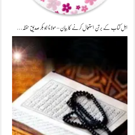
اہل کتاب کے برتن استعمال کرنے کا بیان – مولانا ابو بکر صدیق حفظہ…