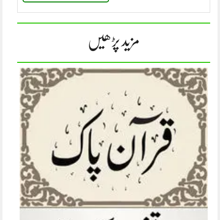
مزید پڑھیں