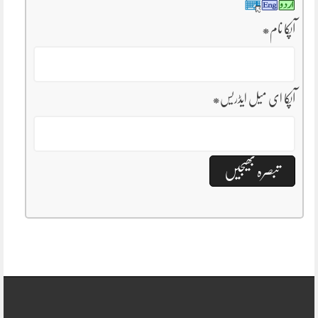
آپکا نام
*
آپکا ای میل ایڈریس
*