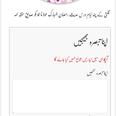
گنتی کے چند ایام درسِ حدیث رمضان المبارک مولانا ابو بکر صدیق حفظہ اللہ
اپنا تبصرہ بھیجیں
آپکا ای میل ایڈریس شائع نہیں کیا جائے گا
اپنا تبصرہ لکھیں