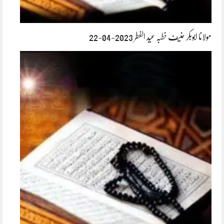
مولانا ابوبکر حنیف خطبہ عید الفطر 2023-04-22