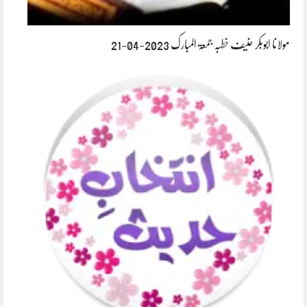
مولانا ابوبکر حنیف خطبہ جمعۃ المبارک 2023-04-21