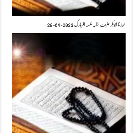
مولانا ابوبکر حنیف خطبہ جمعۃ المبارک 2023-04-28