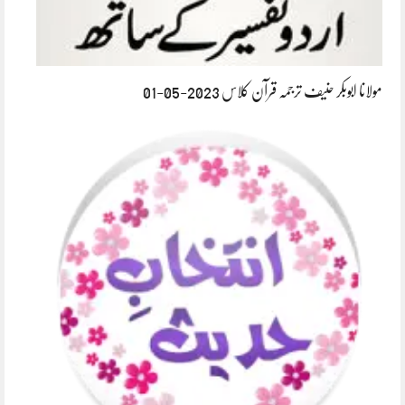
مولانا ابوبکر حنیف ترجمہ قرآن کلاس 2023-05-01