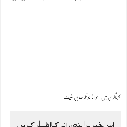
کیٹاگری میں :
مولانا ابو بکر صدیق حنیف
اس خبر پر اپنی رائے کا اظہار کریں