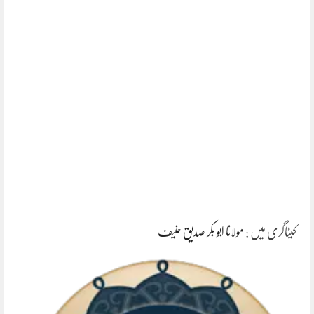
کیٹاگری میں :
مولانا ابو بکر صدیق حنیف