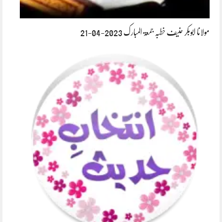
مولانا ابوبکر حنیف خطبہ جمعۃ المبارک 2023-04-21