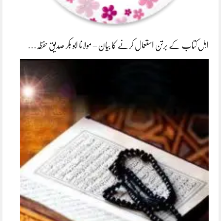
اہل کتاب کے برتن استعمال کرنے کا بیان – مولانا ابو بکر صدیق حفظہ…