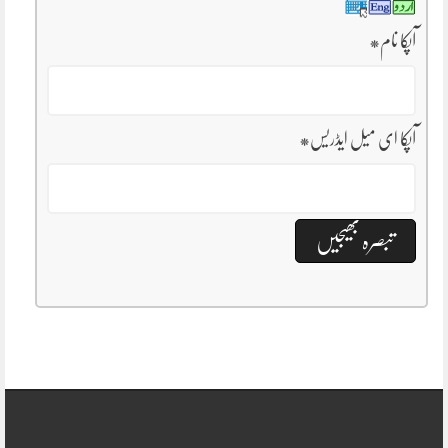
آپکا نام
*
آپکا ای میل ایڈریس
*