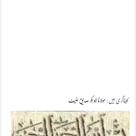
کیٹاگری میں :
مولانا ابو بکر صدیق حنیف