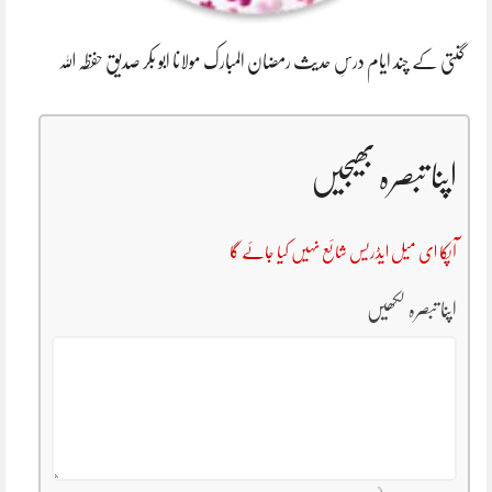
گنتی کے چند ایام درسِ حدیث رمضان المبارک مولانا ابو بکر صدیق حفظہ اللہ
اپنا تبصرہ بھیجیں
آپکا ای میل ایڈریس شائع نہیں کیا جائے گا
اپنا تبصرہ لکھیں