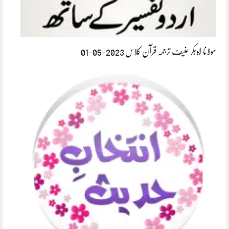
مولانا ابوبکر حنیف ترجمہ قرآن کلاس 2023-05-01