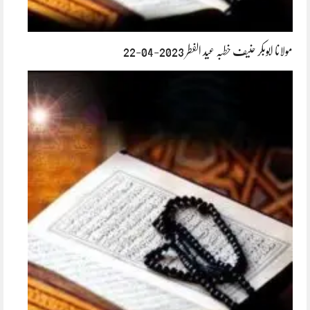
مولانا ابوبکر حنیف خطبہ عید الفطر 2023-04-22