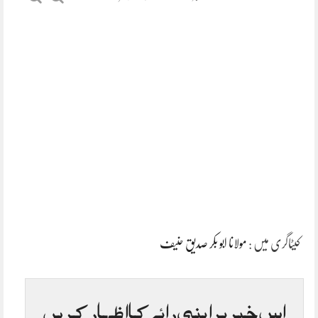
کیٹاگری میں :
مولانا ابو بکر صدیق حنیف
اس خبر پر اپنی رائے کا اظہار کریں