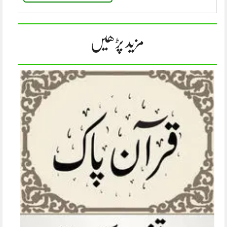
مزید پڑھیں