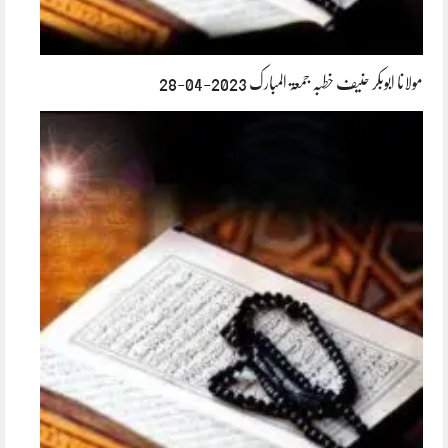
مولانا ابوبکر حنیف خطبہ جمعۃ المبارک 2023-04-28