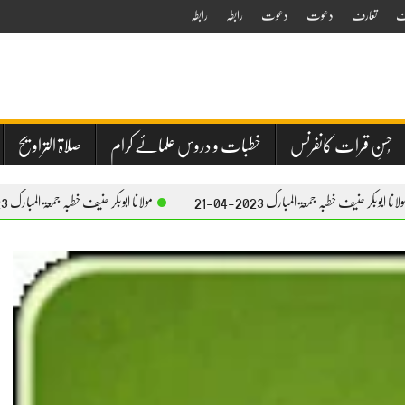
ف
تعارف
دعوت
دعوت
رابطہ
رابطہ
حُسنِ قرات کانفرنس
خطبات و دروس علمائے کرام
صلاۃ التراویح
جمعۃ المبارک 2023-04-21
مولانا ابوبکر حنیف خطبہ جمعۃ المبارک 2023-04-21