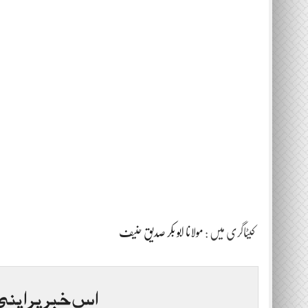
کیٹاگری میں :
مولانا ابو بکر صدیق حنیف
اس خبر پر اپنی