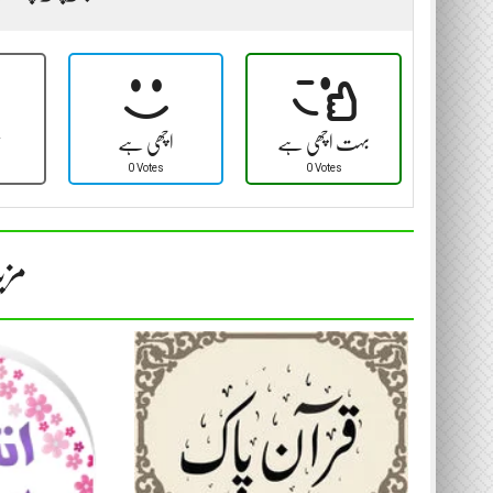
بہت اچھی ہے
اچھی ہے
ٹ
0 Votes
0 Votes
مزی