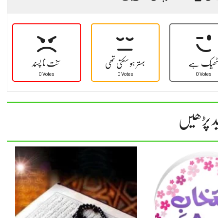
ھیک ہے
بہتر ہو سکتی تھی
سخت نا پسند
0 Votes
0 Votes
0 Votes
د پڑھیں