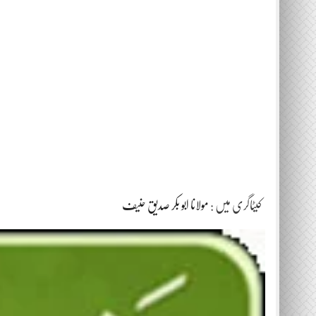
کیٹاگری میں :
مولانا ابو بکر صدیق حنیف