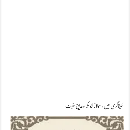
کیٹاگری میں :
مولانا ابو بکر صدیق حنیف