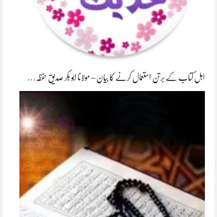
اہل کتاب کے برتن استعمال کرنے کا بیان – مولانا ابو بکر صدیق حفظہ…