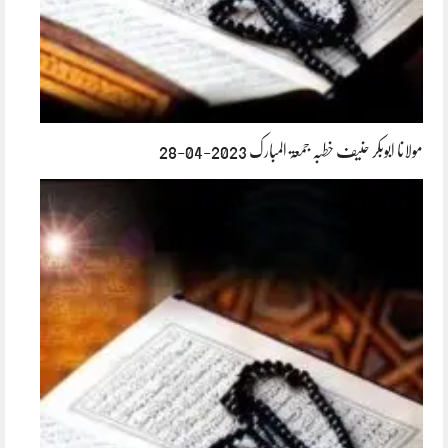
مولانا ابوبکر حنیف خطبہ جمعۃ المبارک 2023-04-28