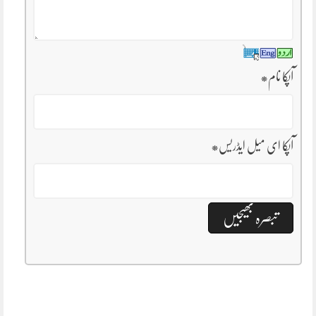
آپکا نام
*
آپکا ای میل ایڈریس
*