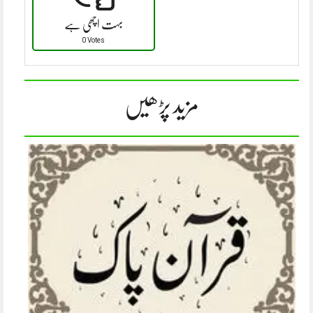
بہت اچھی ہے
0 Votes
مزید پڑھیں