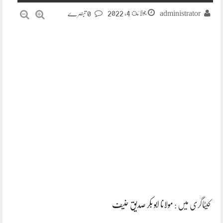
جولائ 4, 2022
administrator
0 تبصرے
کیٹاگری میں :
مولانا ابو بکر صدیق حنیف