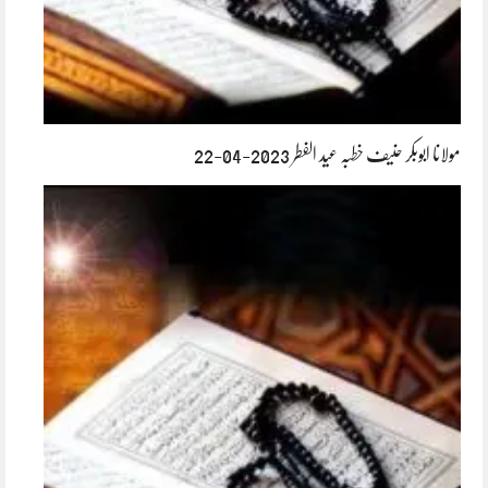
مولانا ابوبکر حنیف خطبہ عید الفطر 2023-04-22