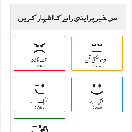
اس خبر پر اپنی رائے کا اظہار کریں
بہتر ہو سکتی تھی
سخت نا پسند
0 Votes
0 Votes
اچھی ہے
ٹھیک ہے
0 Votes
0 Votes