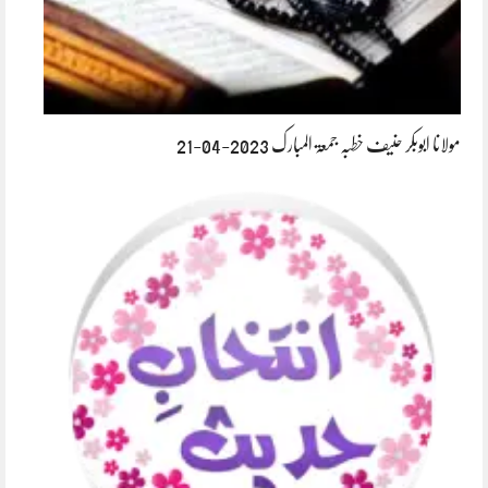
مولانا ابوبکر حنیف خطبہ جمعۃ المبارک 2023-04-21