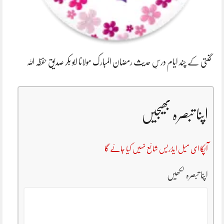
گنتی کے چند ایام درسِ حدیث رمضان المبارک مولانا ابو بکر صدیق حفظہ اللہ
اپنا تبصرہ بھیجیں
آپکا ای میل ایڈریس شائع نہیں کیا جائے گا
اپنا تبصرہ لکھیں