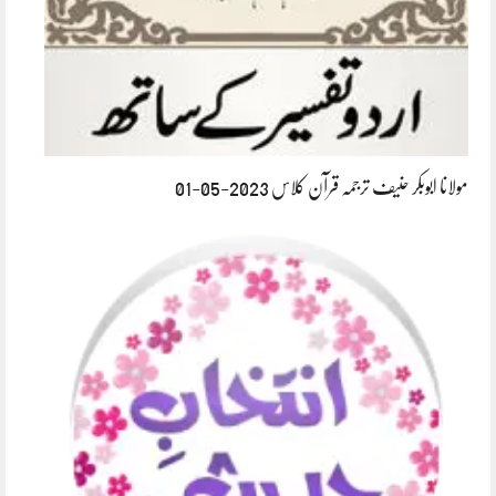
مولانا ابوبکر حنیف ترجمہ قرآن کلاس 2023-05-01