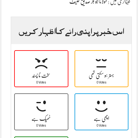
کیٹاگری میں :
مولانا ابو بکر صدیق حنیف
اس خبر پر اپنی رائے کا اظہار کریں
بہتر ہو سکتی تھی
سخت نا پسند
0 Votes
0 Votes
اچھی ہے
ٹھیک ہے
0 Votes
0 Votes