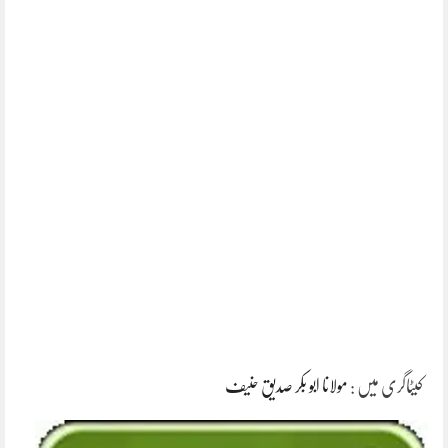
کیٹاگری میں :
مولانا ابو بکر صدیق حنیف