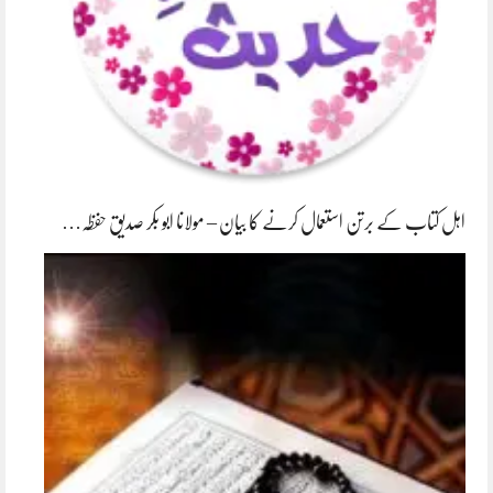
اہل کتاب کے برتن استعمال کرنے کا بیان – مولانا ابو بکر صدیق حفظہ…