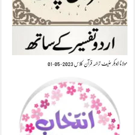
مولانا ابوبکر حنیف ترجمہ قرآن کلاس 2023-05-01