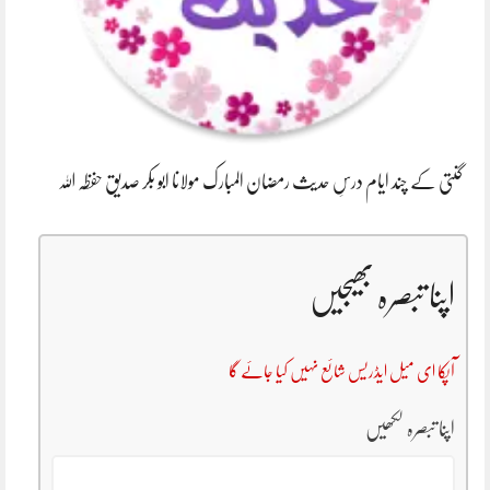
گنتی کے چند ایام درسِ حدیث رمضان المبارک مولانا ابو بکر صدیق حفظہ اللہ
اپنا تبصرہ بھیجیں
آپکا ای میل ایڈریس شائع نہیں کیا جائے گا
اپنا تبصرہ لکھیں