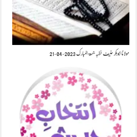
مولانا ابوبکر حنیف خطبہ جمعۃ المبارک 2023-04-21