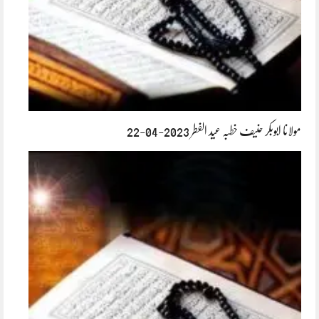
مولانا ابوبکر حنیف خطبہ عید الفطر 2023-04-22