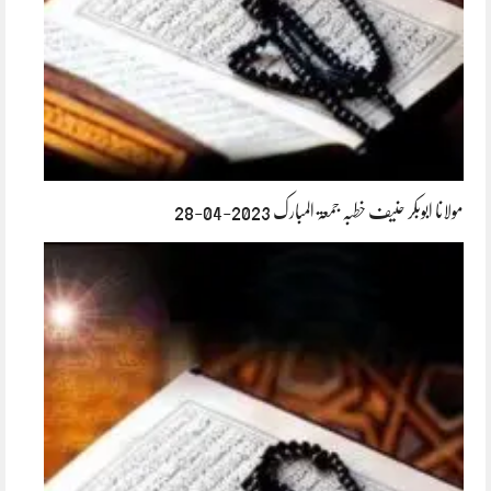
مولانا ابوبکر حنیف خطبہ جمعۃ المبارک 2023-04-28