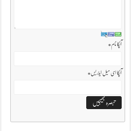
آپکا نام
*
آپکا ای میل ایڈریس
*