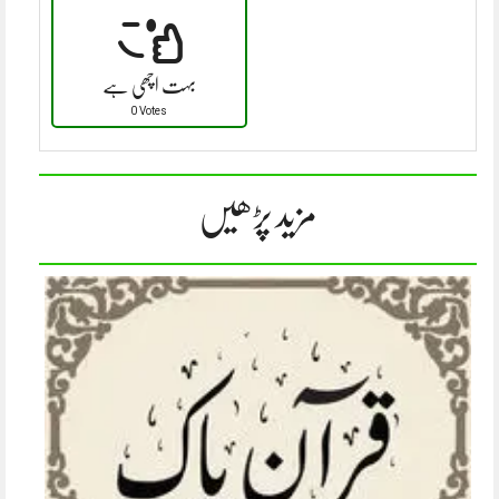
بہت اچھی ہے
0 Votes
مزید پڑھیں