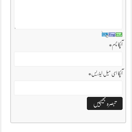
آپکا نام
*
آپکا ای میل ایڈریس
*