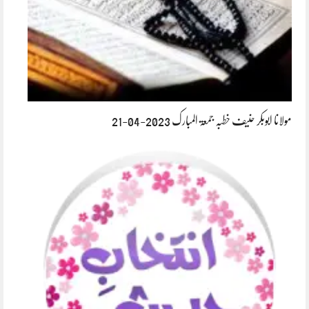
مولانا ابوبکر حنیف خطبہ جمعۃ المبارک 2023-04-21