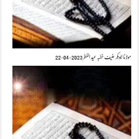
مولانا ابوبکر حنیف خطبہ عید الفطر 2023-04-22