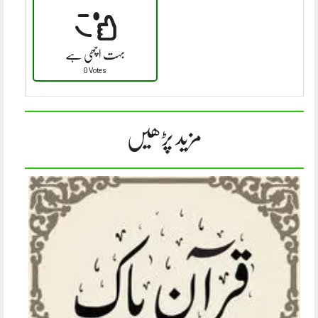
بہت اچھی ہے
0 Votes
مزید پڑھیں