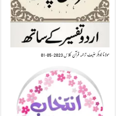
مولانا ابوبکر حنیف ترجمہ قرآن کلاس 2023-05-01