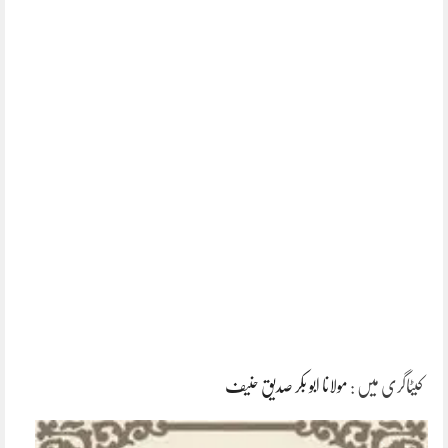
کیٹاگری میں :
مولانا ابو بکر صدیق حنیف