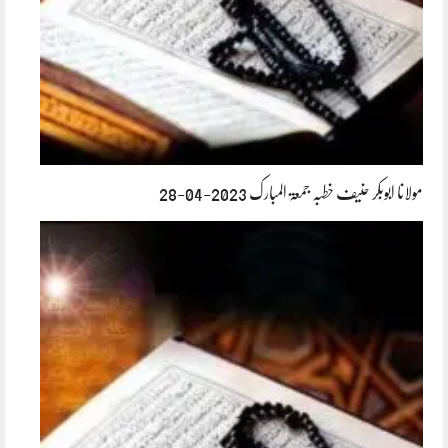
مولانا ابوبکر حنیف خطبہ جمعۃ المبارک 2023-04-28