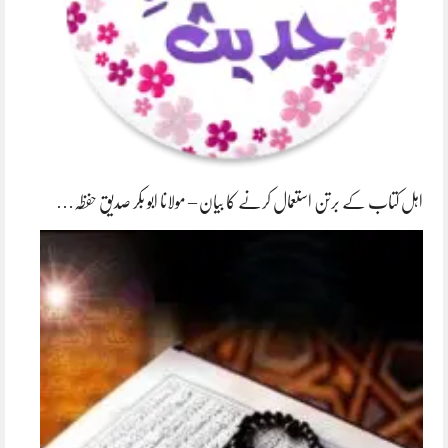
اہل کتاب کے برتن استعمال کرنے کا بیان – مولانا ابو بکر صدیق حفظہ…