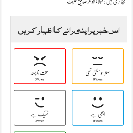
کیٹاگری میں :
مولانا ابو بکر صدیق حنیف
اس خبر پر اپنی رائے کا اظہار کریں
بہتر ہو سکتی تھی
سخت نا پسند
0 Votes
0 Votes
اچھی ہے
ٹھیک ہے
0 Votes
0 Votes