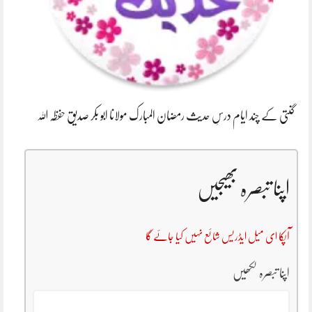
گنتی کے چند ایام درسِ حدیث رمضان المبارک مولانا ابو بکر صدیق حفظہ اللہ
اپنا تبصرہ بھیجیں
آپکا ای میل ایڈریس شائع نہیں کیا جائے گا
اپنا تبصرہ لکھیں