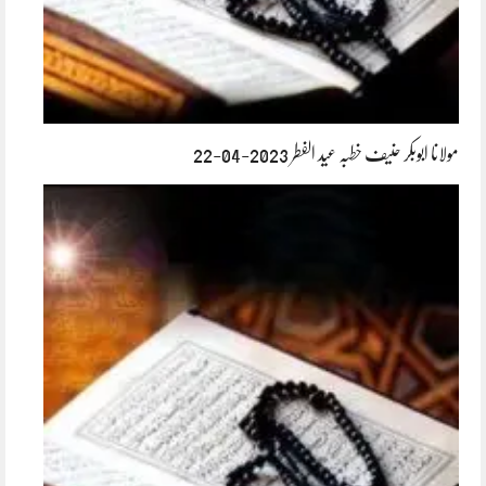
مولانا ابوبکر حنیف خطبہ عید الفطر 2023-04-22