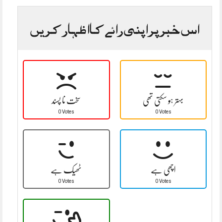
اس خبر پر اپنی رائے کا اظہار کریں
بہتر ہو سکتی تھی
سخت نا پسند
0 Votes
0 Votes
اچھی ہے
ٹھیک ہے
0 Votes
0 Votes