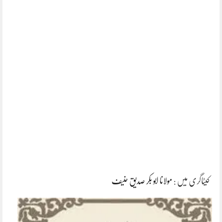
کیٹاگری میں :
مولانا ابو بکر صدیق حنیف