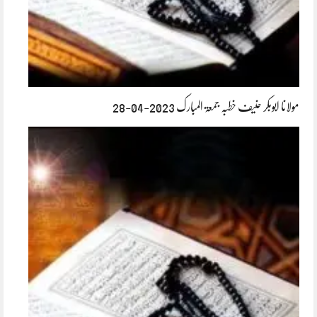
مولانا ابوبکر حنیف خطبہ جمعۃ المبارک 2023-04-28