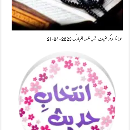
مولانا ابوبکر حنیف خطبہ جمعۃ المبارک 2023-04-21