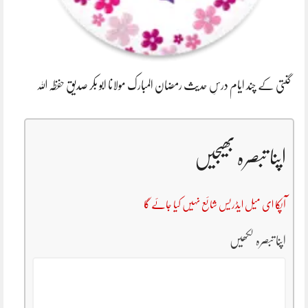
گنتی کے چند ایام درسِ حدیث رمضان المبارک مولانا ابو بکر صدیق حفظہ اللہ
اپنا تبصرہ بھیجیں
آپکا ای میل ایڈریس شائع نہیں کیا جائے گا
اپنا تبصرہ لکھیں