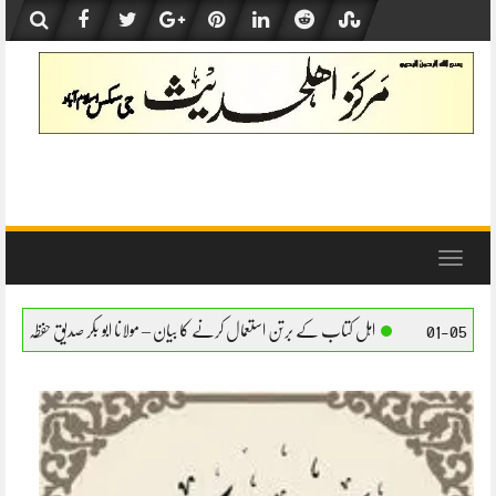
Skip
to
content
Toggle
navigation
کتاب کے برتن استعمال کرنے کا بیان – مولانا ابو بکر صدیق حفظہ اللہ
اہل کتاب کے برتن است