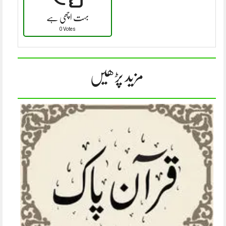
بہت اچھی ہے
0 Votes
مزید پڑھیں