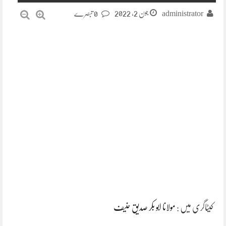
جون 2, 2022
administrator
0 تبصرے
کیٹاگری میں :
مولانا ابو بکر صدیق حنیف