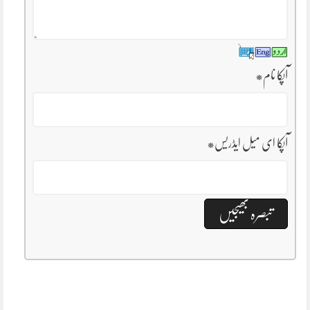
آپکا نام
*
آپکا ای میل ایڈریس
*