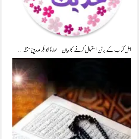
اہل کتاب کے برتن استعمال کرنے کا بیان – مولانا ابو بکر صدیق حفظہ…