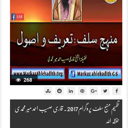
268
تفہیم منہج سلف پروگرام2017۔ قاری صہیب احمد میر محمدی
حفظہ اللہ