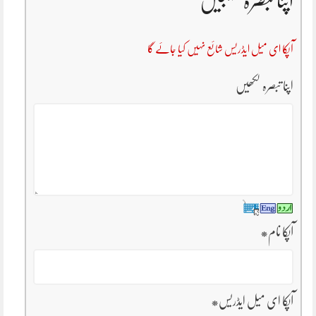
اپنا تبصرہ بھیجیں
آپکا ای میل ایڈریس شائع نہیں کیا جائے گا
اپنا تبصرہ لکھیں
آپکا نام
*
آپکا ای میل ایڈریس
*