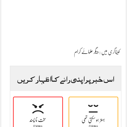
کیٹاگری میں :
دیگر علمائے کرام
اس خبر پر اپنی رائے کا اظہار کریں
بہتر ہو سکتی تھی
سخت نا پسند
0 Votes
0 Votes