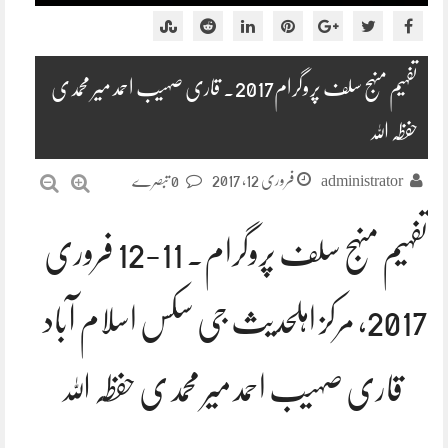
تفہیم منہج سلف پروگرام2017۔ قاری صہیب احمد میر محمدی
حفظہ اللہ
فروری 12, 2017
administrator
0 تبصرے
تفہیم منہج سلف پروگرام۔ 11-12 فروری
2017، مرکز اہلحدیث جی سکس اسلام آباد
قاری صہیب احمد میر محمدی حفظہ اللہ