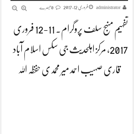
فروری 12, 2017
administrator
0 تبصرے
تفہیم منہج سلف پروگرام۔ 11-12 فروری
2017، مرکز اہلحدیث جی سکس اسلام آباد
قاری صہیب احمد میر محمدی حفظہ اللہ