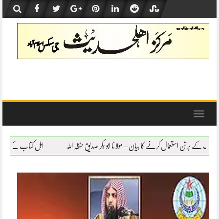
Skip
to
content
Toggle
navigation
 مولانا ابو بکر صدیق حفظہ اللہ
اہل کتاب کے برتن استعمال کرنے کا بیان – مولانا ابو بکر