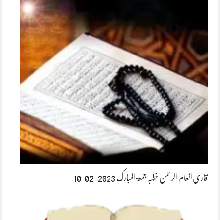
قاری انعام الرحمن خطبہ جمعۃ المبارک 2023-02-10