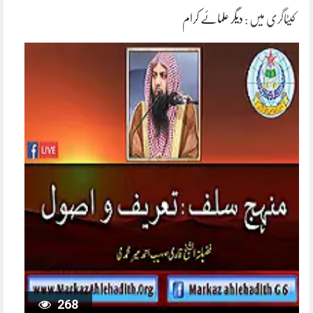
کیٹاگری میں :
دیگر علمائے کرام
268