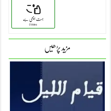
بہت اچھی ہے
0 Votes
مزید پڑھیں