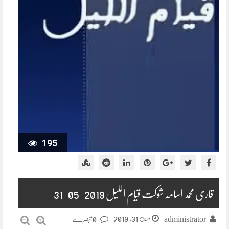
195
قاری محمد اسامہ شوکت قیام اللیل 2019-05-31
مئ 31, 2019
administrator
0 تبصرے