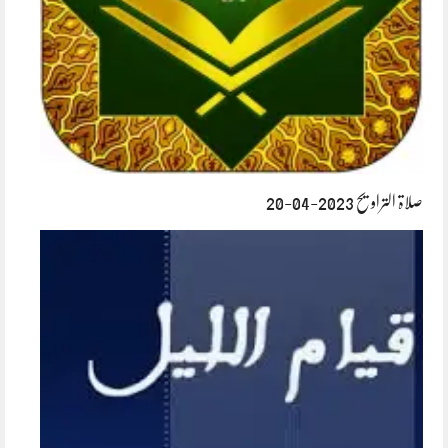
صلاۃ التراویح 2023-04-20