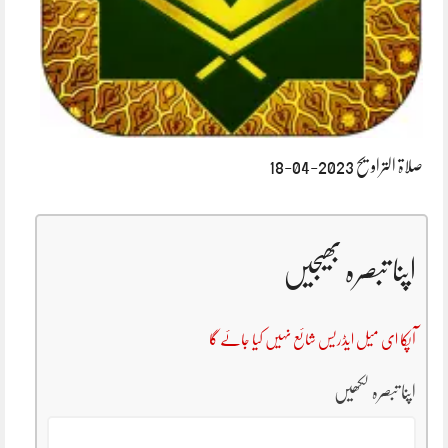
صلاۃ التراویح 2023-04-18
اپنا تبصرہ بھیجیں
آپکا ای میل ایڈریس شائع نہیں کیا جائے گا
اپنا تبصرہ لکھیں