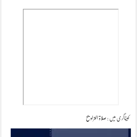
کیٹاگری میں :
صلاۃ التراویح