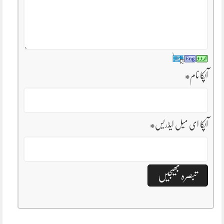
آپکا نام
*
آپکا ای میل ایڈریس
*