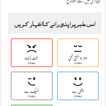
کیٹاگری میں :
صلاۃ التراویح
اس خبر پر اپنی رائے کا اظہار کریں
بہتر ہو سکتی تھی
سخت نا پسند
0 Votes
0 Votes
اچھی ہے
ٹھیک ہے
0 Votes
0 Votes