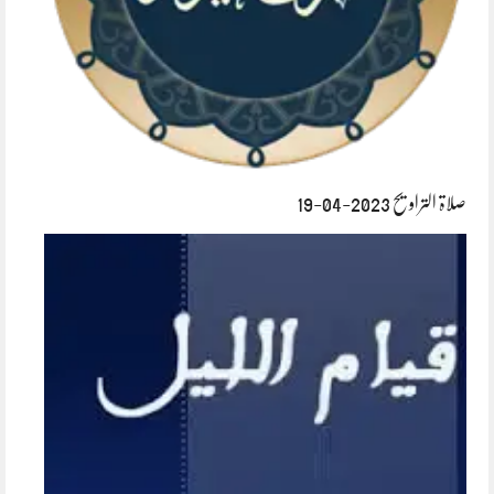
صلاۃ التراویح 2023-04-19