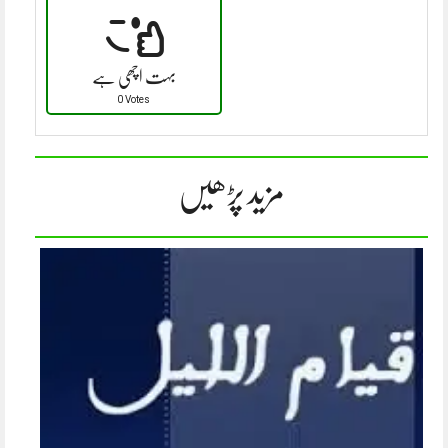
بہت اچھی ہے
0 Votes
مزید پڑھیں