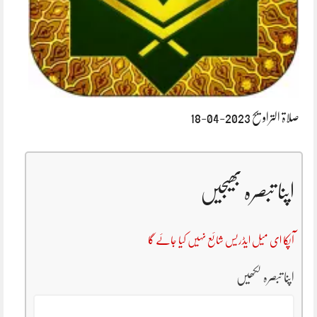
صلاۃ التراویح 2023-04-18
اپنا تبصرہ بھیجیں
آپکا ای میل ایڈریس شائع نہیں کیا جائے گا
اپنا تبصرہ لکھیں