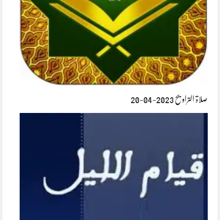
صلاۃ التراویح 2023-04-20