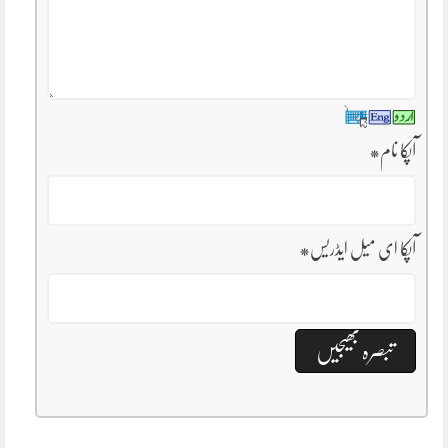
آپکا نام
*
آپکا ای میل ایڈریس
*