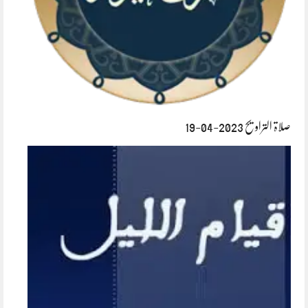
صلاۃ التراویح 2023-04-19