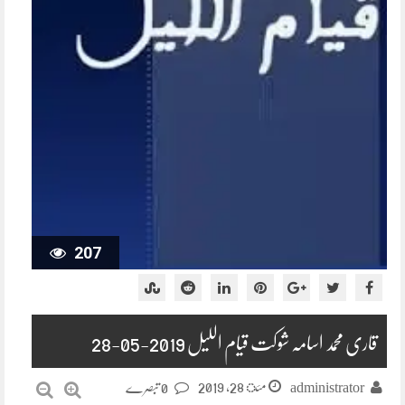
207
قاری محمد اسامہ شوکت قیام اللیل 2019-05-28
مئ 28, 2019
administrator
0 تبصرے