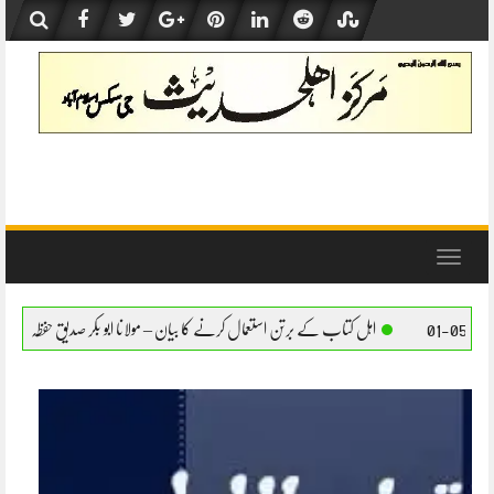
Skip
to
content
Toggle
navigation
اہل کتاب کے برتن استعمال کرنے کا بیان – مولانا ابو بکر صدیق حفظہ اللہ
اہل کتاب کے برت