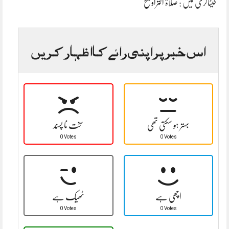
کیٹاگری میں :
صلاۃ التراویح
اس خبر پر اپنی رائے کا اظہار کریں
بہتر ہو سکتی تھی
سخت نا پسند
0 Votes
0 Votes
اچھی ہے
ٹھیک ہے
0 Votes
0 Votes