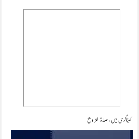
کیٹاگری میں :
صلاۃ التراویح