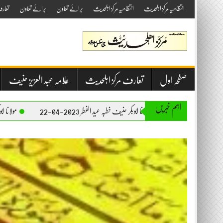
Skip
انتظامیہ مرکز اہلحدیث
انتظامیہ مرکز اہلحدیث
برائے تعاون
برائے تعاون
تعار
to
content
صفحہ اول
تعارف مرکز اہلحدیث
علامہ عبد العزیز حنیف
اہم خبریں
مولانا ابوبکر حنیف خطبہ عید الفطر 2023-04-22
مولانا ابوبکر حنیف خطبہ جمعۃ المبارک 3