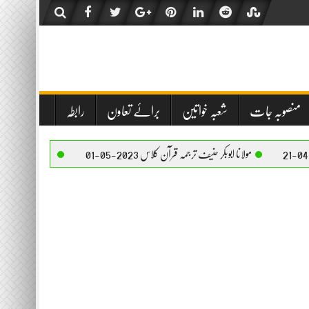
منصوبہ جات
شعبہ خواتین
برائے تعاون
رابطہ
نا ابوبکر حنیف ترجمہ قرآن کلاس 2023-05-01
مولانا ابوبکر حنیف ترجمہ قرآن کلاس 2023-05-01