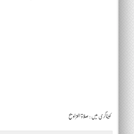
کیٹاگری میں :
صلاۃ التراویح