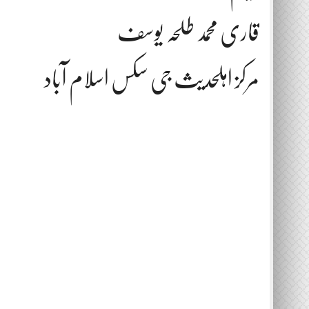
قاری محمد طلحہ یوسف
مرکز اہلحدیث جی سکس اسلام آباد