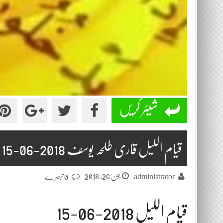
شیئر کریں
قیام اللیل قاری طلحہ یوسف 2018-06-15
جون 26, 2018
administrator
0 تبصرے
قیام اللیل 2018-06-15