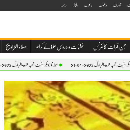
ف
تعارف
دعوت
دعوت
رابطہ
رابطہ
حُسنِ قرات کانفرنس
خطبات و دروس علمائے کرام
صلاۃ التراویح
202-04-21
مولانا ابوبکر حنیف خطبہ جمعۃ المبارک 2023-04-21
مولا