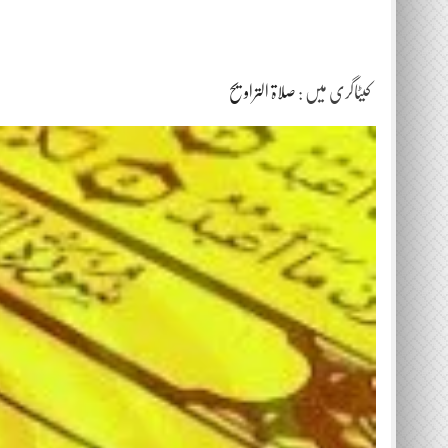
کیٹاگری میں :
صلاۃ التراویح