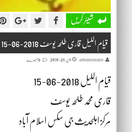
شیئر کریں
قیام اللیل قاری طلحہ یوسف 2018-06-15
جون 26, 2018
administrator
0 تبصرے
قیام اللیل 2018-06-15
قاری محمد طلحہ یوسف
مرکز اہلحدیث جی سکس اسلام آباد