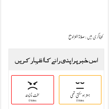
کیٹاگری میں :
صلاۃ التراویح
اس خبر پر اپنی رائے کا اظہار کریں
بہتر ہو سکتی تھی
سخت نا پسند
0 Votes
0 Votes