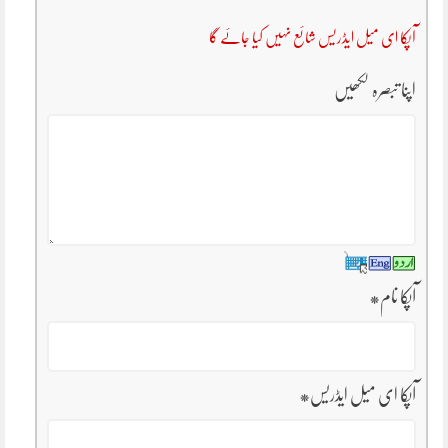
آپکا ای میل ایڈریس شائع نہیں کیا جائے گا
اپنا تبصرہ لکھیں
آپکا نام
*
آپکا ای میل ایڈریس
*