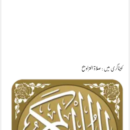
کیٹاگری میں :
صلاۃ التراویح