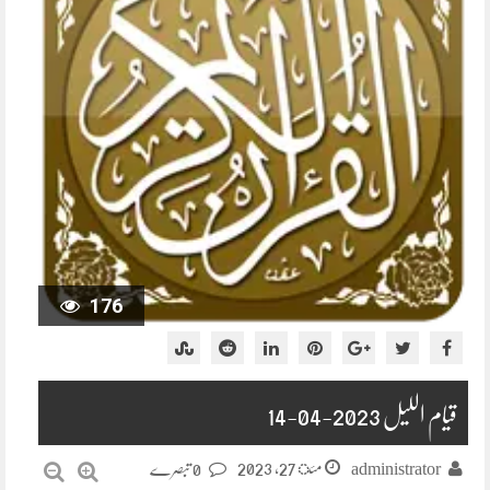
176
قیام اللیل 2023-04-14
مئ 27, 2023
administrator
0 تبصرے