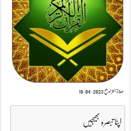
صلاۃ التراویح 2023-04-18
اپنا تبصرہ بھیجیں