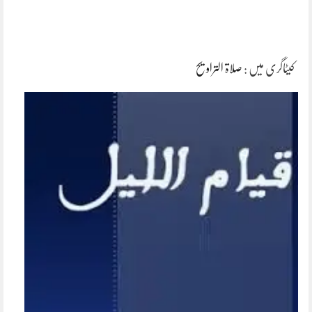
کیٹاگری میں :
صلاۃ التراویح