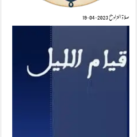
صلاۃ التراویح 2023-04-19