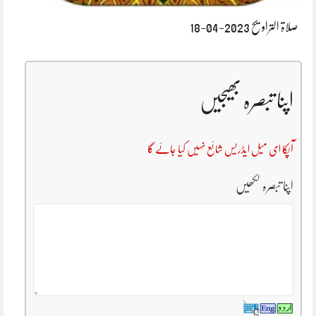
صلاۃ التراویح 2023-04-18
اپنا تبصرہ بھیجیں
آپکا ای میل ایڈریس شائع نہیں کیا جائے گا
اپنا تبصرہ لکھیں