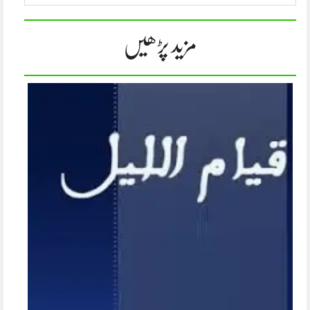
مزید پڑھیں