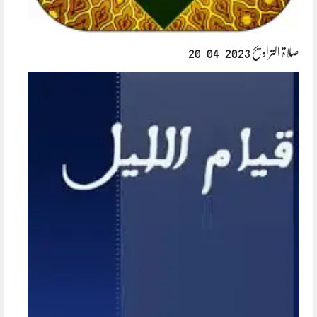
صلاۃ التراویح 2023-04-20