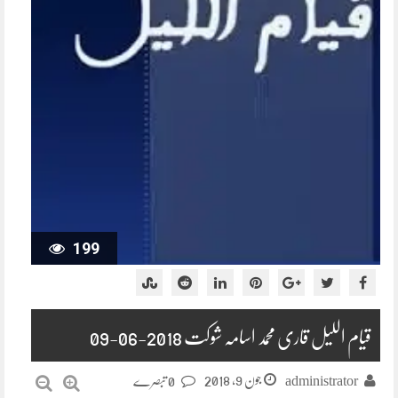
199
قیام اللیل قاری محمد اسامہ شوکت 2018-06-09
جون 9, 2018
administrator
0 تبصرے