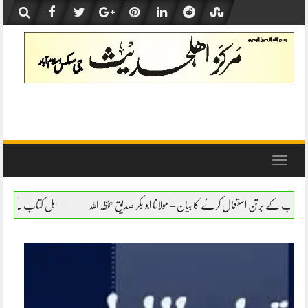
Skip
to
content
Toggle
navigation
کرنے کا بیان – مولانا ابو بکر صدیق حفظہ اللہ
اہل کتاب کے برتن استعمال کرنے کا بیان – م