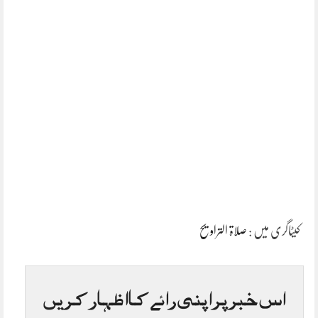
کیٹاگری میں :
صلاۃ التراویح
اس خبر پر اپنی رائے کا اظہار کریں