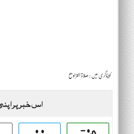
کیٹاگری میں :
صلاۃ التراویح
اس خبر پر اپنی