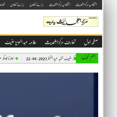
Skip
انتظامیہ مرکز اہلحدیث
انتظامیہ مرکز اہلحدیث
برائے تعاون
برائے تعاون
تعار
to
content
صفحہ اول
تعارف مرکز اہلحدیث
علامہ عبد العزیز حنیف
اہم خبریں
مولانا ابوبکر حنیف خطبہ عید الفطر 2023-04-22
مولانا ابوبکر حنیف خطبہ جمعۃ المبا