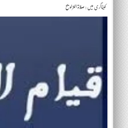
کیٹاگری میں :
صلاۃ التراویح