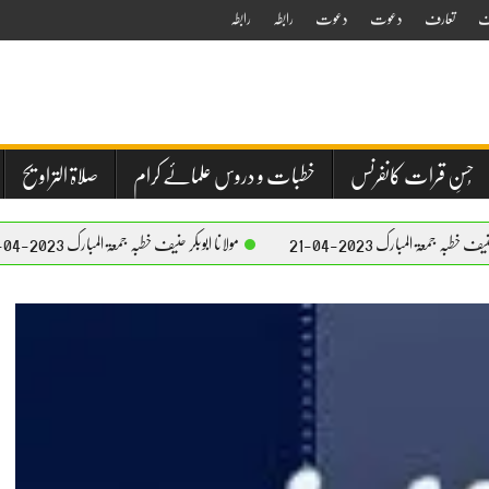
ف
تعارف
دعوت
دعوت
رابطہ
رابطہ
حُسنِ قرات کانفرنس
خطبات و دروس علمائے کرام
صلاۃ التراویح
رک 2023-04-21
مولانا ابوبکر حنیف خطبہ جمعۃ المبارک 2023-04-21