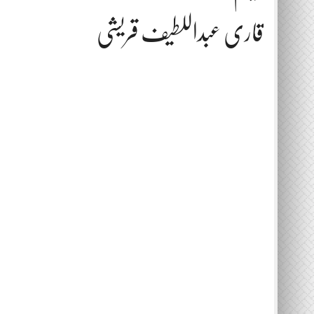
قاری عبداللطیف قریشی