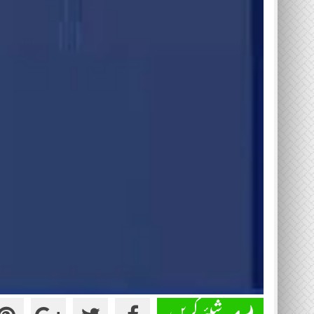
شیئر کریں