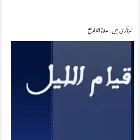
کیٹاگری میں :
صلاۃ التراویح