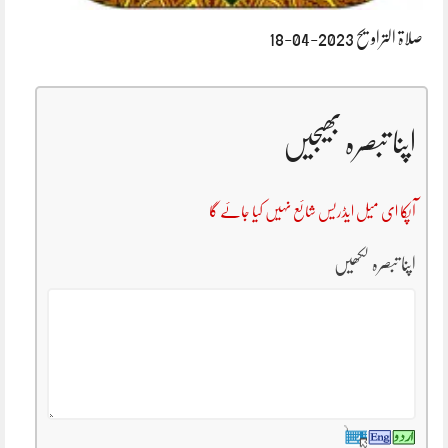
صلاۃ التراویح 2023-04-18
اپنا تبصرہ بھیجیں
آپکا ای میل ایڈریس شائع نہیں کیا جائے گا
اپنا تبصرہ لکھیں