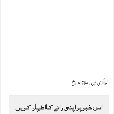
کیٹاگری میں :
صلاۃ التراویح
اس خبر پر اپنی رائے کا اظہار کریں