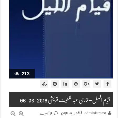
213
قیام اللیل – قاری عبداللطیف قریشی 2018-06-06
جون 6, 2018
administrator
0 تبصرے