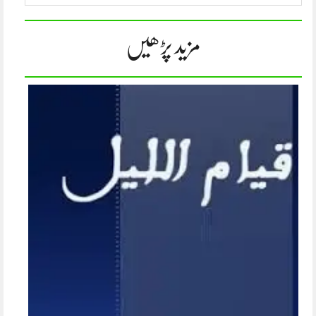
مزید پڑھیں