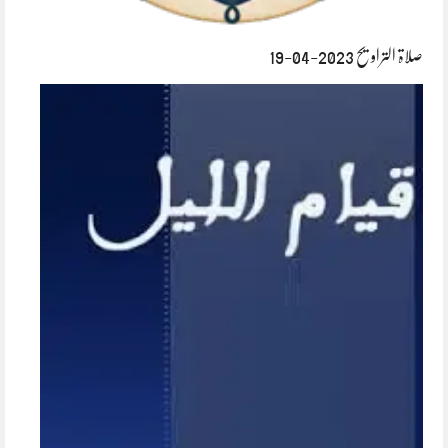
صلاۃ التراویح 2023-04-19