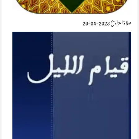
صلاۃ التراویح 2023-04-20