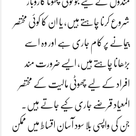
مندوں کے لیے جو کوئی چھوٹا کاروبار
شروع کرنا چاہتے ہیں، یا ان کا کوئی مختصر
پیمانے پر کام جاری ہے اور وہ اسے
بڑھانا چاہتے ہیں، ایسے ضرورت مند
افراد کے لیے چھوٹی مالیت کے مختصر
المعیاد قرضے جاری کیے جاتے ہیں۔
جن کی واپسی بلا سود آسان اقساط میں ممکن