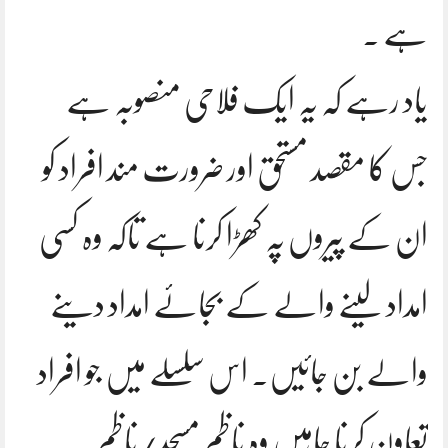
ہے ۔
یاد رہے کہ یہ ایک فلاحی منصوبہ ہے
جس کا مقصد مستحق اور ضرورت مند افراد کو
ان کے پیروں پہ کھڑا کرنا ہے تاکہ وہ کسی
امداد لینے والے کے بجائے امداد دینے
والے بن جائیں۔ اس سلسلے میں جو افراد
تعاون کرنا چاہیں وہ ناظم مسجد/ناظم