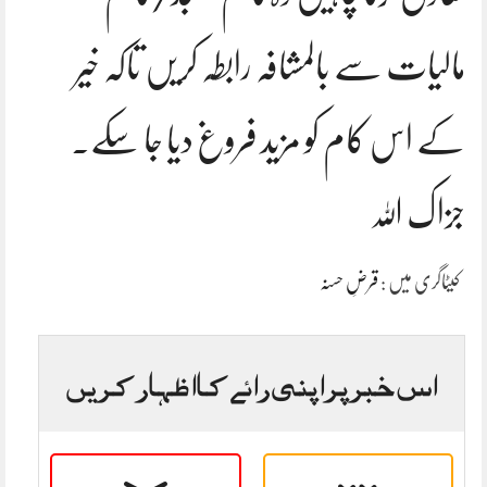
مالیات سے بالمشافہ رابطہ کریں تاکہ خیر
کے اس کام کو مزید فروغ دیا جا سکے۔
جزاک اللہ
کیٹاگری میں :
قرضِ حسنہ
اس خبر پر اپنی رائے کا اظہار کریں