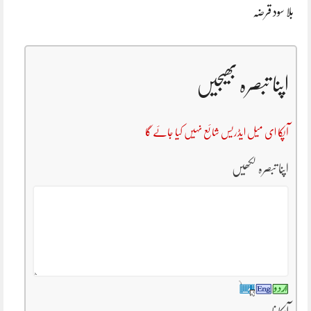
بلا سود قرضہ
اپنا تبصرہ بھیجیں
آپکا ای میل ایڈریس شائع نہیں کیا جائے گا
اپنا تبصرہ لکھیں