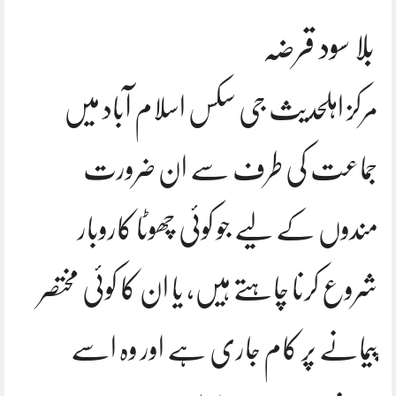
بلا سود قرضہ
مرکز اہلحدیث جی سکس اسلام آباد میں
جماعت کی طرف سے ان ضرورت
مندوں کے لیے جو کوئی چھوٹا کاروبار
شروع کرنا چاہتے ہیں، یا ان کا کوئی مختصر
پیمانے پر کام جاری ہے اور وہ اسے