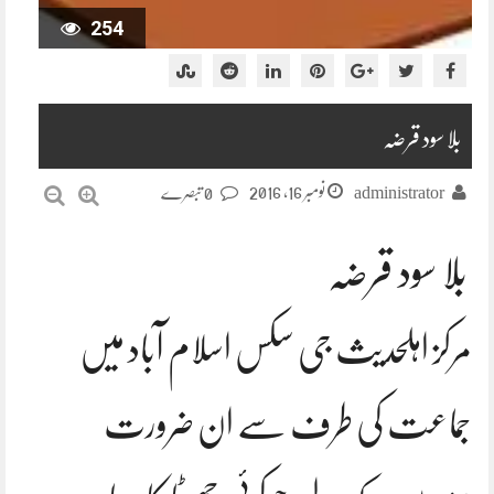
254
بلا سود قرضہ
نومبر 16, 2016
administrator
0 تبصرے
بلا سود قرضہ
مرکز اہلحدیث جی سکس اسلام آباد میں
جماعت کی طرف سے ان ضرورت