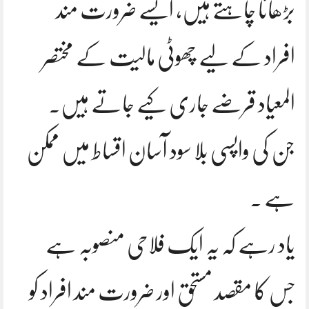
بڑھانا چاہتے ہیں، ایسے ضرورت مند
افراد کے لیے چھوٹی مالیت کے مختصر
المعیاد قرضے جاری کیے جاتے ہیں۔
جن کی واپسی بلا سود آسان اقساط میں ممکن
ہے ۔
یاد رہے کہ یہ ایک فلاحی منصوبہ ہے
جس کا مقصد مستحق اور ضرورت مند افراد کو