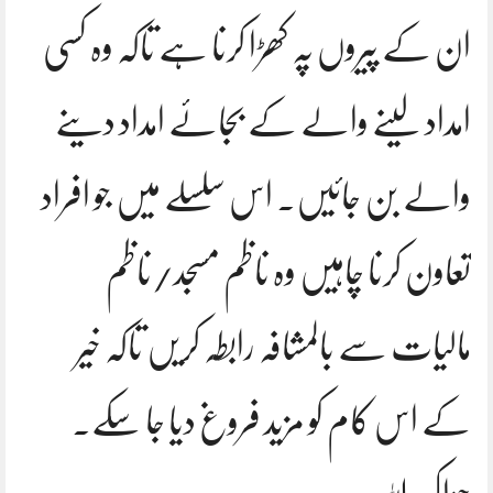
ان کے پیروں پہ کھڑا کرنا ہے تاکہ وہ کسی
امداد لینے والے کے بجائے امداد دینے
والے بن جائیں۔ اس سلسلے میں جو افراد
تعاون کرنا چاہیں وہ ناظم مسجد/ناظم
مالیات سے بالمشافہ رابطہ کریں تاکہ خیر
کے اس کام کو مزید فروغ دیا جا سکے۔