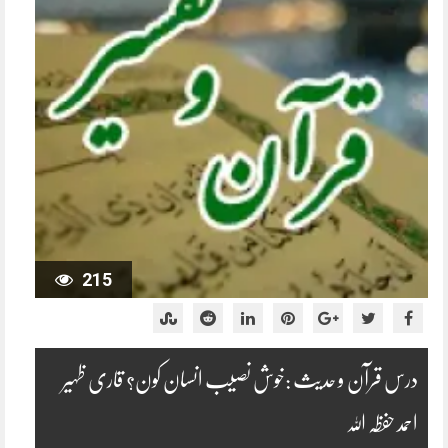
215
درس قرآن و حدیث :خوش نصیب انسان کون؟ قاری ظہیر
احمد حفظہ اللہ