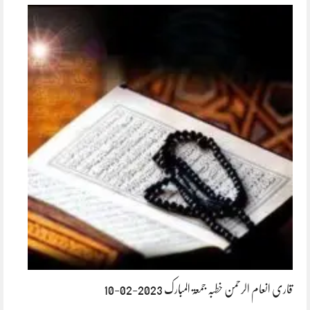
قاری انعام الرحمن خطبہ جمعۃ المبارک 2023-02-10