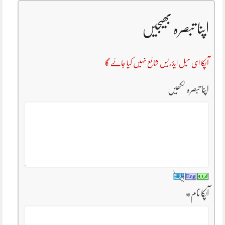
اپنا تبصرہ بھیجیں
آپکا ای میل ایڈریس شائع نہیں کیا جائے گا
اپنا تبصرہ لکھیں
آپکا نام
*