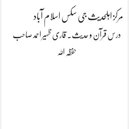
مرکز اہلحدیث جی سکس اسلام آباد
درس قرآن و حدیث۔ قاری ظہیر احمد صاحب
حفظہ اللہ