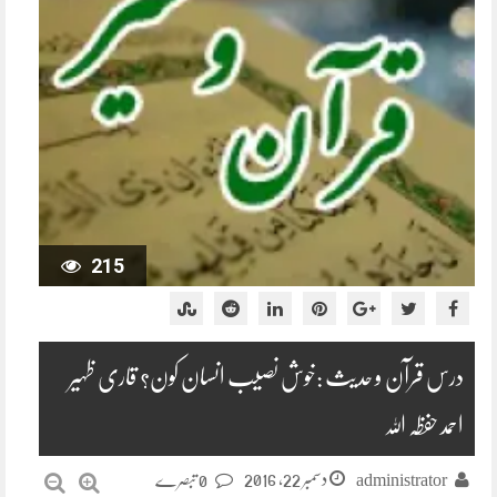
215
درس قرآن و حدیث :خوش نصیب انسان کون؟ قاری ظہیر
احمد حفظہ اللہ
دسمبر 22, 2016
administrator
0 تبصرے