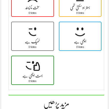
بہتر ہو سکتی تھی
سخت نا پسند
0 Votes
0 Votes
اچھی ہے
ٹھیک ہے
0 Votes
0 Votes
بہت اچھی ہے
0 Votes
مزید پڑھیں