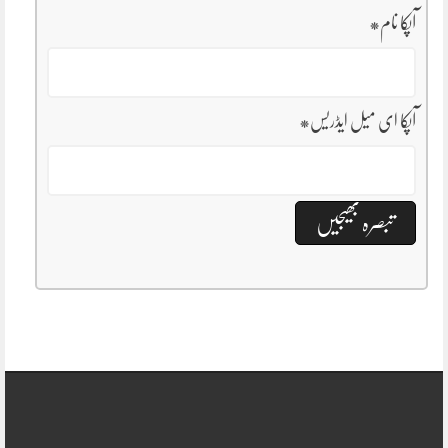
آپکا نام
*
آپکا ای میل ایڈریس
*