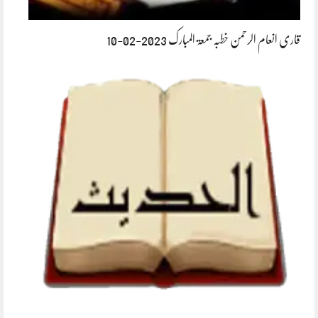
قاری انعام الرحمن خطبہ جمعۃ المبارک 2023-02-10