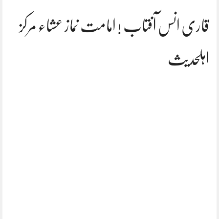
قاری انس آفتاب ! امامت نماز عشاء مرکز
اہلحدیث