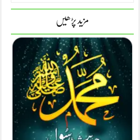
مزید پڑھیں