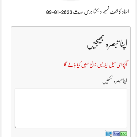
استاد کاشف نسیم دلکشا درس حدیث 2023-01-09
اپنا تبصرہ بھیجیں
آپکا ای میل ایڈریس شائع نہیں کیا جائے گا
اپنا تبصرہ لکھیں