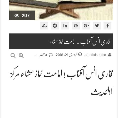
207
قاری انس آفتاب ۔ امامت نماز عشاء
فروری 21, 2018
administrator
0 تبصرے
قاری انس آفتاب ! امامت نماز عشاء مرکز
اہلحدیث