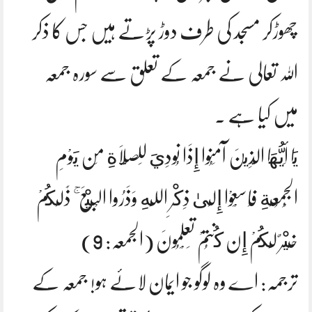
چھوڑکر مسجد کی طرف دوڑ پڑتے ہیں جس کا ذکر
اللہ تعالی نے جمعہ کے تعلق سے سورہ جمعہ
میں کیا ہے ۔
يَا أَيُّهَا الَّذِينَ آمَنُوا إِذَا نُودِيَ لِلصَّلَاةِ مِن يَوْمِ
الْجُمُعَةِ فَاسْعَوْا إِلَىٰ ذِكْرِ اللَّهِ وَذَرُوا الْبَيْعَ ۚ ذَٰلِكُمْ
خَيْرٌ لَّكُمْ إِن كُنتُمْ تَعْلَمُونَ (الجمعہ: 9)
ترجمہ: اے وہ لوگو جو ایمان لائے ہو! جمعہ کے