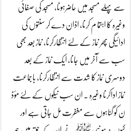
سے پہلے مسجد میں حاضرہونا، مسجد کی صفائی
وغیرہ کا اہتما م کرنا، اذان دے کر سنتوں کی
ادائیگی پھر نماز کے لئے انتظارکرنا، نماز بعد بھی
سب سے آخر میں جانا، ایک نماز کے بعد
دوسری نماز کا شدت سے انتظارکرنا، باجماعت
نماز اداکرنا وغیرہ ۔ ان سب نیکوں کے لئے مؤذ
ن کو گناہوں سے مغفرت مل جاتی ہے اور
کیوں نہ ہو نبی ﷺ نے ان کے حق میں جو