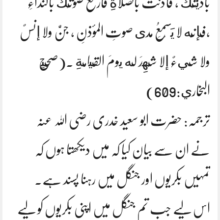
باديتِكَ ، فأذَّنتَ بالصلاةِ فارفعْ صوتَكَ بالنداءِ
،فإنَّه لا يَسْمَعُ مدى صوتِ المؤذنِ ، جنٌّ ولا إنسٌ
ولا شيءٌ إلا شَهِدَ له يومَ القيامةِ .(صحيح
البخاري:609)
ترجمہ: حضرت ابو سعید خدری رضی اللہ عنہ
نے ان سے بیان کیا کہ میں دیکھتا ہوں کہ
تمہیں بکریوں اور جنگل میں رہنا پسند ہے۔
اس لیے جب تم جنگل میں اپنی بکریوں کو لیے