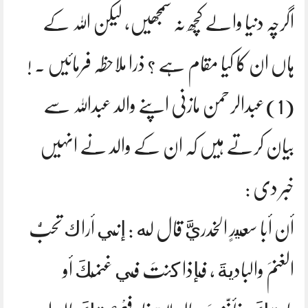
اگرچہ دنیا والے کچھ نہ سمجھیں، لیکن اللہ کے
ہاں ان کا کیا مقام ہے ؟ ذرا ملاحظہ فرمائیں ۔ !
(1)عبدالرحمن مازنی اپنے والد عبداللہ سے
بیان کرتے ہیں کہ ان کے والد نے انہیں
خبر دی :
أن أبا سعيدٍ الخدريَّ قال له : إني أراك تحبُّ
الغنمَ والباديةَ ، فإذا كنتَ في غنمِكَ أو