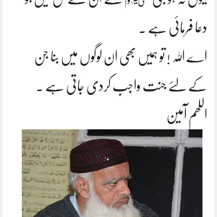
دعا فرمائی ہے ۔
اے اللہ ! تو ہمیں بھی ان لوگوں میں بنا جن
کے لئے جنت واجب کردی جاتی ہے ۔
اللھم آمین