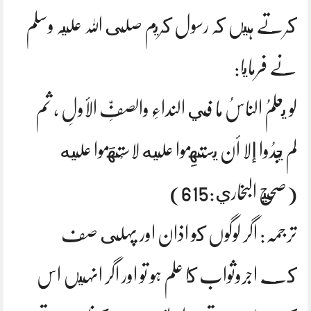
كرتے ہيں كہ رسول كريم صلى اللہ عليہ وسلم
نے فرمايا:
لو يعلمُ الناسُ ما في النداءِ والصفِّ الأولِ ، ثم
لم يجدُوا إلا أن يستهِموا عليه لاسْتهَموا عليه
(صحيح البخاري:615)
ترجمہ: اگر لوگوں كو اذان اور پہلى صف
كے اجروثواب كا علم ہو تو اور اگر انہيں اس