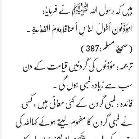
ہیں کہ رسول اللہ ﷺ نے فرمایا:
المُؤَذِّنون أطولُ الناسِ أعناقًا يومَ القيامةِ .
(صحيح مسلم:387)
ترجمہ: مؤذنوں کی گردنیں قیامت کے دن
سب سے زیادہ لمبی ہوں گی ۔
فائدہ : لمبی گردن کے کئی معانی ہیں ، کسی
نے لمبی گردن کا مفہوم لیتے ہوئے کہااللہ کی