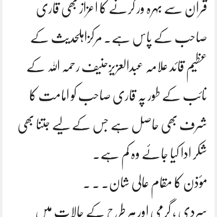
قرآن سے بہرہ ور کرنے کا اعزاز بھی قاری
صاحب کے پاس ہے. مرکزاہلحدیث کے
عظیم قائد علامہ عبدالعزیزحنیف رحمہ اللہ کے
نائب کے طور پہ قاری صاحب کو امامت کا
شرف بھی حاصل ہے جس کے لیے جتنا بھی
شکر ادا کیا جائے وہ کم ہے.
مؤذن کا مقام عالی شان۔ ۔ ۔
سردی ، گرمی اور ہر طرح کے حالات میں