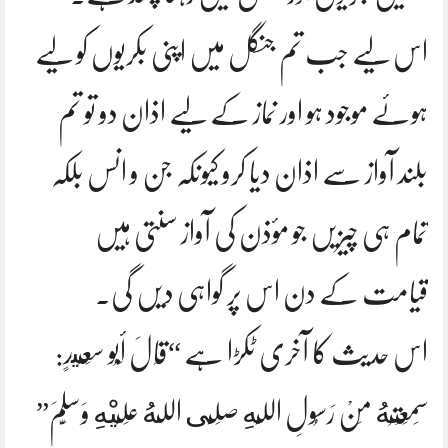
اس لیے جب تم جنگل میں اپنی بکریوں کو لیے
ہوئے موجود ہو اور نماز کے لیے اذان دو تو تم
بلند آواز سے اذان دیا کرو کیونکہ جن و انس بلکہ
تمام ہی چیزیں جو مؤذن کی آواز سنتی ہیں
قیامت کے دن اس پر گواہی دیں گی۔
اس حدیث کا آخری ٹکڑا ہے “قَالَ أَبُو سَعِيدٍ:
سَمِعْتُهُ مِنْ رَسُولِ اللَّهِ صَلَّى اللهُ عَلَيْهِ وَسَلَّمَ”