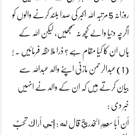
روزانہ 5 مرتبہ اللہ اکبر کی صدا بلند کرنے والوں کو
اگرچہ دنیا والے کچھ نہ سمجھیں، لیکن اللہ کے
ہاں ان کا کیا مقام ہے ؟ ذرا ملاحظہ فرمائیں ۔ !
(1)عبدالرحمن مازنی اپنے والد عبداللہ سے
بیان کرتے ہیں کہ ان کے والد نے انہیں
خبر دی :
أن أبا سعيدٍ الخدريَّ قال له : إني أراك تحبُّ