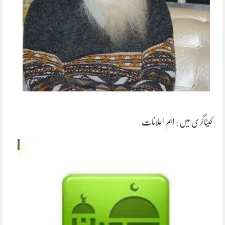
کیٹاگری میں :
اہم اعلانات