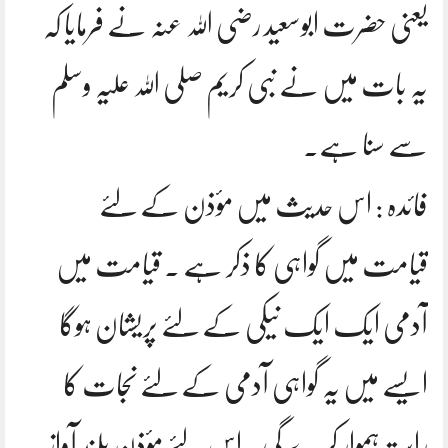
یعنی حضرت ابوسعید رضی اللہ عنہ نے فرمایا کہ
یہ بات میں نے نبی کریم صلی اللہ علیہ وسلم
سے سنا ہے۔
فائدہ : اس حدیث میں مؤذن کے لئے
قیامت میں گواہی کا ذکر ہے ۔ قیامت میں
آدمی ایک ایک نیکی کے لئے پریشان ہوگا
ایسے میں یہ گواہی آدمی کے لئے نجات کا
راستہ ہموار کرے گی ۔اس لئے مؤذن بلند آواز