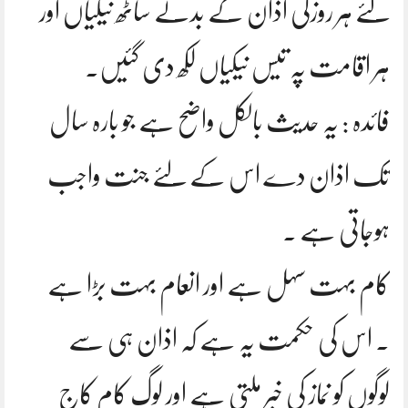
لئے ہر روزکی اذان کے بدلے ساٹھ نیکیاں اور
ہر اقامت پہ تیس نیکیاں لکھ دی گئیں۔
فائدہ : یہ حدیث بالکل واضح ہے جو بارہ سال
تک اذان دے اس کے لئے جنت واجب
ہوجاتی ہے ۔
کام بہت سہل ہے اور انعام بہت بڑا ہے
۔ اس کی حکمت یہ ہے کہ اذان ہی سے
لوگوں کو نماز کی خبر ملتی ہے اور لوگ کام کاج