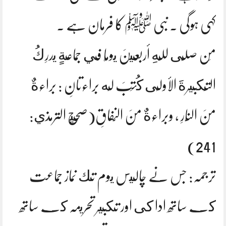
کہی ہوگی ۔ نبی ﷺ کا فرمان ہے ۔
مَن صلَّى للَّهِ أربعينَ يومًا في جماعةٍ يدرِكُ
التَّكبيرةَ الأولَى كُتِبَ لَه براءتانِ : براءةٌ
منَ النَّارِ ، وبراءةٌ منَ النِّفاقِ(صحيح الترمذي:
241)
ترجمہ: جس نے چاليس يوم تك نماز جماعت
كے ساتھ ادا كى اور تكبير تحريمہ كے ساتھ