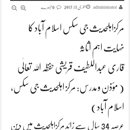
جنوری 11, 2017
administrator
0 تبصرے
مرکزاہلحدیث جی سکس اسلام آباد کا
نہایت اہم اثاثہ
قاری عبداللطیف قریشی حفظہ اللہ تعالٰی
( مؤذن و مدرس: مرکز اہلحدیث جی سکس,
اسلام آباد)
عرصہ 34 سال سے زائد مرکزاہلحدیث میں دین