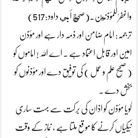
واغفرْ للمؤذنِين.(صحيح أبي داود:517)
ترجمہ: امام ضامن اور ذمہ دار ہے اور مؤذن
امین اور قابل اعتماد ہے ۔ اے اللہ ! اماموں کو
( صحیح علم و عمل ) کی توفیق دے اور مؤذنوں کو
بخش دے ۔
گویا مؤذن کو اذان کی برکت سے بہت ساری
نیکیاں کرنے کا موقع ملتا ہے ، نماز کے وقت