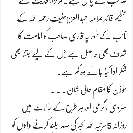
صاحب کے پاس ہے. مرکزاہلحدیث کے
عظیم قائد علامہ عبدالعزیزحنیف رحمہ اللہ کے
نائب کے طور پہ قاری صاحب کو امامت کا
شرف بھی حاصل ہے جس کے لیے جتنا بھی
شکر ادا کیا جائے وہ کم ہے.
مؤذن کا مقام عالی شان۔ ۔ ۔
سردی ، گرمی اور ہر طرح کے حالات میں
روزانہ 5 مرتبہ اللہ اکبر کی صدا بلند کرنے والوں کو