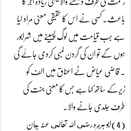
رحمت کی طرف دیکھنے والا یعنی زیادہ اجر کا
باعث۔ کسی نے اس کا حقیقی معنی مراد لیا
ہے جب قیامت میں لوگ پسینے میں شرابور
ہوں گے تو ان کی گردن لمبی کردی جائے گی
۔ قاضی عیاض نے اعناق میں الف کو
زیرکے ساتھ کہا ہے جس کا معنی جنت کی
طرف جلدی جانے والا۔
(4)ابو ہريرہ رضى اللہ تعالى عنہ بيان