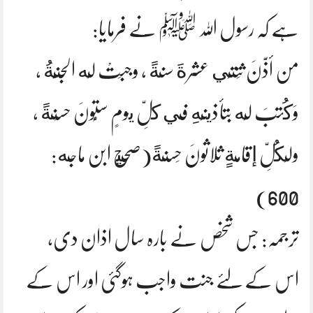
ہے کہ رسول اللہ ﷺ نے فرمایا:
من أذَّنَ ثِنتَي عشرةَ سنةً ، وجبَتْ لَه الجنَّةُ ،
وَكُتبَ لَه بتأذينِهِ في كلِّ يومٍ ستُّونَ حسَنةً ،
ولِكُلِّ إقامةٍ ثلاثونَ حَسنةً(صحيح ابن ماجه:
600)
ترجمہ: جس شخص نے بارہ سال اذان دی،
اس کے لئے جنت واجب ہوگئی اور اس کے