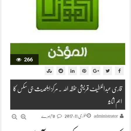
266
قاری عبداللطیف قریشی حفظہ اللہ ۔ مرکز اہلحدیث جی سکس کا
اہم اثاثہ
جنوری 11, 2017
administrator
0 تبصرے