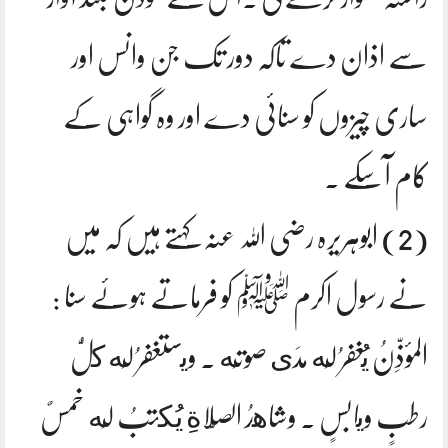
سے اذان دے تاکہ دور تک جن وانس اور
ساری چیزوں کو سنائی دے اور وہ گواہی کے
کام آسکے ۔
(2) ابوہریرہ رضی اللہ عنہ کہتے ہیں کہ میں
نے رسول اکرم ﷺ کو فرماتے ہوئے سنا :
المؤذِّنُ يُغفرُ لَه مدَى صوتِه . ويستغفرُ لَه كلُّ
رطبٍ ويابسٍ . وشاهدُ الصَّلاةِ يُكتبُ لَه خمسٌ