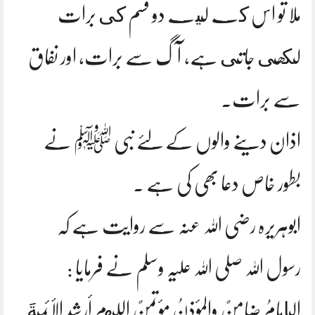
ملا تو اس كے ليے دو قسم كى برات
لكھى جاتى ہے، آگ سے برات، اور نفاق
سے برات۔
اذان دینے والوں کے لئے نبی ﷺ نے
بطور خاص دعا بھی کی ہے ۔
ابوہریرہ رضی اللہ عنہ سے روایت ہے کہ
رسول اللہ صلی اللہ علیہ وسلم نے فرمایا :
الإمامُ ضامنٌ والمؤذنُ مؤتمنٌ اللهم أرشدِ الأئمةَ