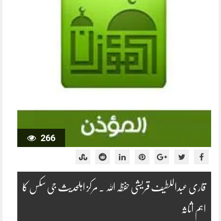
266
قاری عبداللطیف قریشی حفظہ اللہ ۔ مرکز اہلحدیث جی سکس کا
اہم اثاثہ