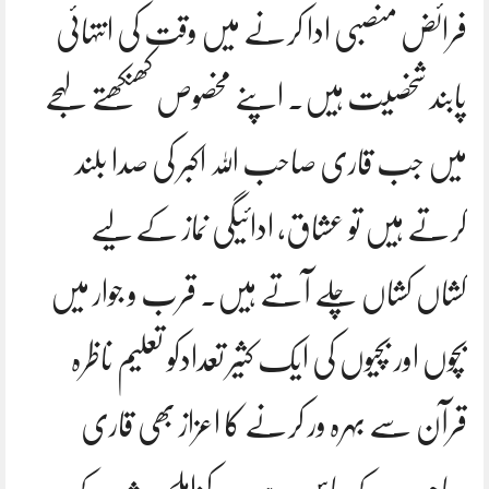
فرائض منصبی ادا کرنے میں وقت کی انتہائی
پابند شخصیت ہیں. اپنے مخصوص کھنکھتے لہجے
میں جب قاری صاحب اللہ اکبر کی صدا بلند
کرتے ہیں تو عشاق, ادائیگی نماز کے لیے
کشاں کشاں چلے آتے ہیں. قرب و جوار میں
بچوں اور بچیوں کی ایک کثیر تعدادکو تعلیم ناظرہ
قرآن سے بہرہ ور کرنے کا اعزاز بھی قاری