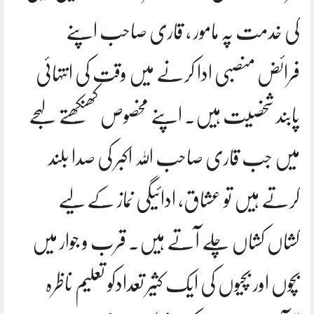
کی خدمت پہ مامور , قاری صاحب اپنے
فرائض منصبی ادا کرنے میں وقت کی انتہائی
پابند شخصیت ہیں. اپنے مخصوص کھنکھتے لہجے
میں جب قاری صاحب اللہ اکبر کی صدا بلند
کرتے ہیں تو عشاق, ادائیگی نماز کے لیے
کشاں کشاں چلے آتے ہیں. قرب و جوار میں
بچوں اور بچیوں کی ایک کثیر تعدادکو تعلیم ناظرہ