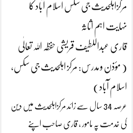
مرکزاہلحدیث جی سکس اسلام آباد کا
نہایت اہم اثاثہ
قاری عبداللطیف قریشی حفظہ اللہ تعالٰی
( مؤذن و مدرس: مرکز اہلحدیث جی سکس,
اسلام آباد)
عرصہ 34 سال سے زائد مرکزاہلحدیث میں دین
کی خدمت پہ مامور , قاری صاحب اپنے