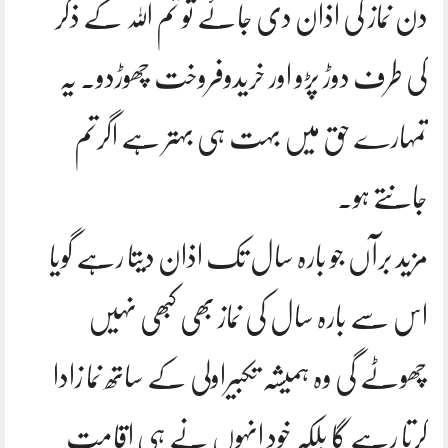
دن نماز کی اذان دی جائے تو تم اللہ کے ذکر
کی طرف دوڑ پڑو اور خریدوفروخت چھوڑدو۔ یہ
تمہارے حق میں بہت ہی بہتر ہے اگرتم
جانتے ہو۔
مزید برآں جو بارہ سال تک اذان دیتا رہے گویا
اس سے بارہ سال کی نماز بھی کبھی نہیں
چھوٹے گی وہ ہمیشہ تکبیراولی کے ساتھ نما زادا
کرتا رہے گا بلکہ خود انہوں نے ہی اقامت