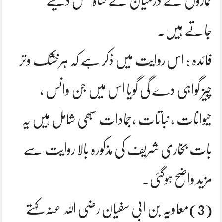
نمازوں کے درمیان کے گناہ بخش دئیے
جاتے ہیں۔
فائدہ : اس روایت میں ذکر ہے کہ ہرخشک وتر
چیز گواہی دے گی گویا اس میں جن وانس ،
حیوانات ، نباتات ،جمادات سبھی شامل ہیں یہ
بات بخاری شریف کی مذکورہ بالا روایت سے
مزید واضح ہوگئی۔
(3)معاویہ بن ابی سفیان رضی اللہ عنہ کہتے