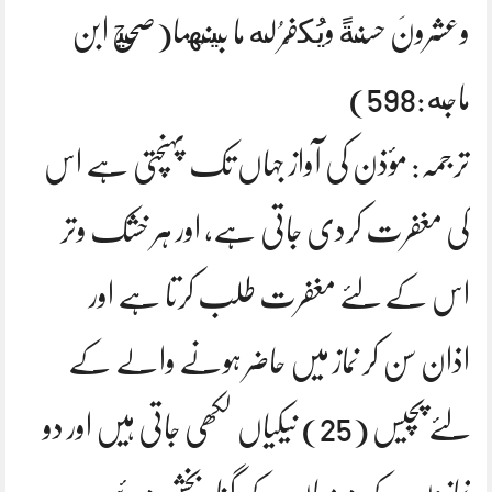
وعشرونَ حسنةً ويُكفَّرُ له ما بينَهما(صحيح ابن
ماجه:598)
ترجمہ: مؤذن کی آواز جہاں تک پہنچتی ہے اس
کی مغفرت کردی جاتی ہے، اور ہر خشک وتر
اس کے لئے مغفرت طلب کرتا ہے اور
اذان سن کر نماز میں حاضر ہونے والے کے
لئے پچیس (25) نیکیاں لکھی جاتی ہیں اور دو