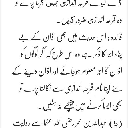
كے ليے قرعہ اندازى بھى كرنا پڑے تو
وہ قرعہ اندازى ضرور كريں۔
فائدہ : اس حدیث میں بھی اذان کے بے
پناہ اجر کا ذکر ہے وہ اس طرح کہ اگر لوگوں کو
اذان کا اجر معلوم ہوجائے اور اذان دینے کے
لئے اپنا نام قرعہ اندازی سے نکالنا پڑے تو
بھی ایسا کرنے میں پیچھے نہ ہٹیں۔
(5) عبداللہ بن عمر رضی اللہ عنہما سے روایت