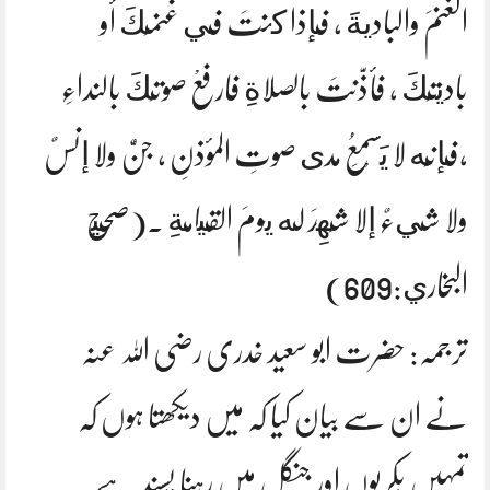
الغنمَ والباديةَ ، فإذا كنتَ في غنمِكَ أو
باديتِكَ ، فأذَّنتَ بالصلاةِ فارفعْ صوتَكَ بالنداءِ
،فإنَّه لا يَسْمَعُ مدى صوتِ المؤذنِ ، جنٌّ ولا إنسٌ
ولا شيءٌ إلا شَهِدَ له يومَ القيامةِ .(صحيح
البخاري:609)
ترجمہ: حضرت ابو سعید خدری رضی اللہ عنہ
نے ان سے بیان کیا کہ میں دیکھتا ہوں کہ
تمہیں بکریوں اور جنگل میں رہنا پسند ہے۔