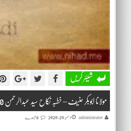
شیئر کریں
مولانا ابوبکر حنیف – خطبہ نکاح سید عبدالرحمن 2020-12-25
دسمبر 28, 2020
administrator
0 تبصرے