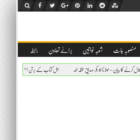
منصوبہ جات
شعبہ خواتین
برائے تعاون
رابطہ
انا ابو بکر صدیق حفظہ اللہ
اہل کتاب کے برتن استعمال کرنے کا بیان – مولانا ابو بکر صدیق