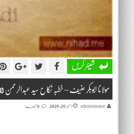
شیئر کریں
مولانا ابوبکر حنیف – خطبہ نکاح سید عبدالرحمن 2020-12-25
دسمبر 28, 2020
administrator
0 تبصرے