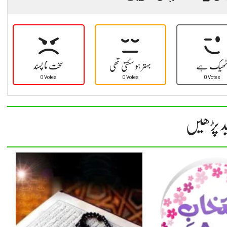
ھیک ہے
بہتر ہو سکتی تھی
سخت نا پسند
0 Votes
0 Votes
0 Votes
د پڑھیں