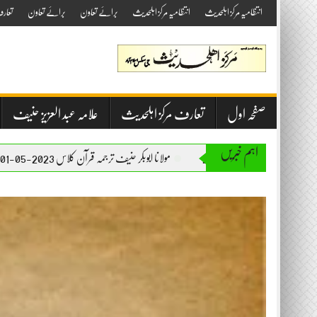
Skip
انتظامیہ مرکز اہلحدیث
انتظامیہ مرکز اہلحدیث
برائے تعاون
برائے تعاون
تعار
to
content
صفحہ اول
تعارف مرکز اہلحدیث
علامہ عبد العزیز حنیف
اہم خبریں
مولانا ابوبکر حنیف ترجمہ قرآن کلاس 2023-05-01
مولانا ابوبک