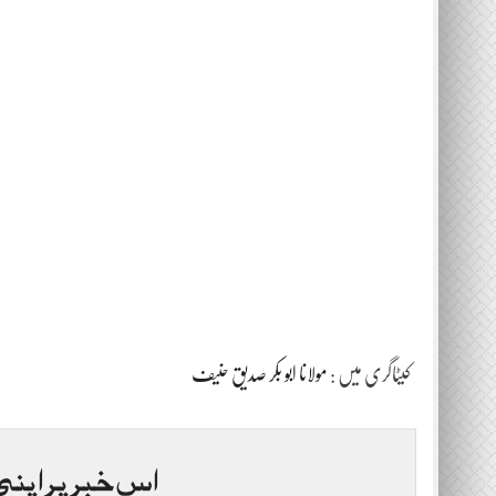
کیٹاگری میں :
مولانا ابو بکر صدیق حنیف
اس خبر پر اپنی