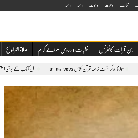
ف
تعارف
دعوت
دعوت
رابطہ
رابطہ
حُسنِ قرات کانفرنس
خطبات و دروس علمائے کرام
صلاۃ التراویح
ر حنیف ترجمہ قرآن کلاس 2023-05-01
اہل کتاب کے برتن استعمال کرنے کا بیان – مول