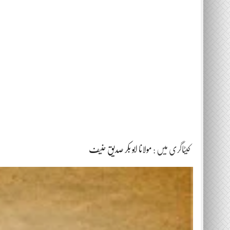
کیٹاگری میں :
مولانا ابو بکر صدیق حنیف