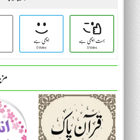
بہت اچھی ہے
اچھی ہے
ٹ
0 Votes
0 Votes
مزی