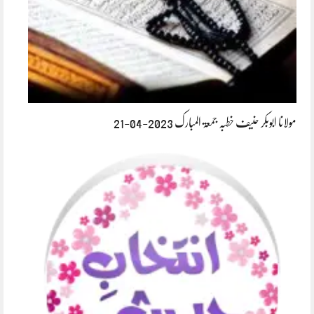
مولانا ابوبکر حنیف خطبہ جمعۃ المبارک 2023-04-21