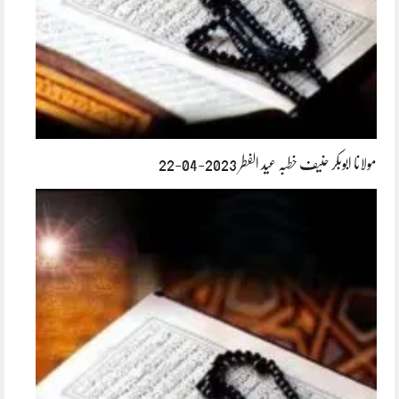
مولانا ابوبکر حنیف خطبہ عید الفطر 2023-04-22