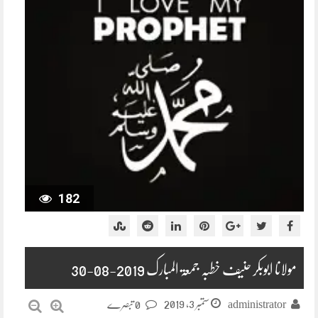
182
مولانا ابوبکر حنیف خطبہ جمعۃ المبارک 2019-08-30
ستمبر 3, 2019
administrator
0 تبصرے