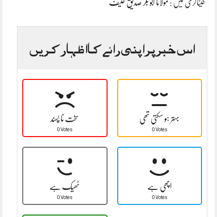
کیٹاگری میں :
مولانا ابو بکر صدیق حنیف
اس خبر پر اپنی رائے کا اظہار کریں
بہتر ہو سکتی تھی
سخت نا پسند
0 Votes
0 Votes
اچھی ہے
ٹھیک ہے
0 Votes
0 Votes