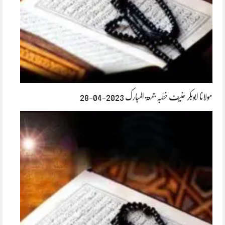
مولانا ابوبکر حنیف خطبہ جمعۃ المبارک 2023-04-28