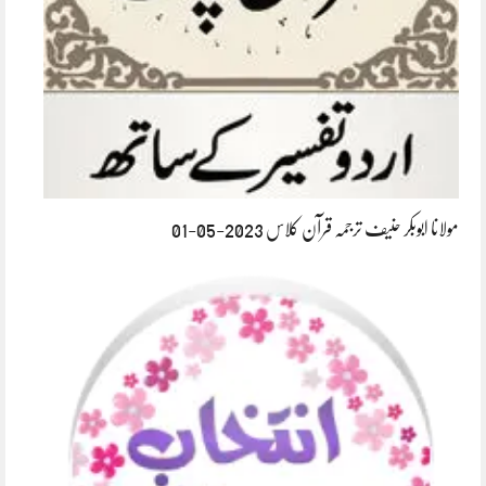
مولانا ابوبکر حنیف ترجمہ قرآن کلاس 2023-05-01