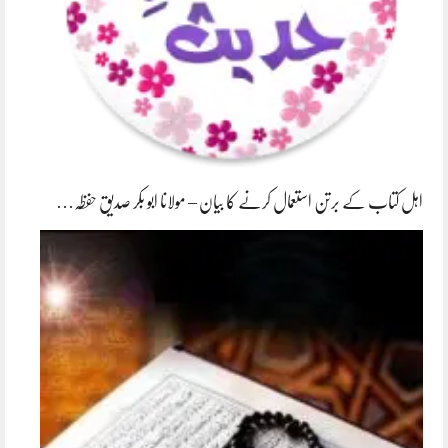
اہل کتاب کے برتن استعمال کرنے کا بیان – مولانا ابو بکر صدیق حفظہ…