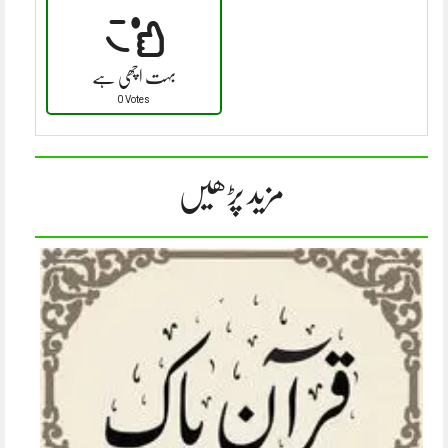
بہت اچھی ہے
0 Votes
مزید پڑھیں