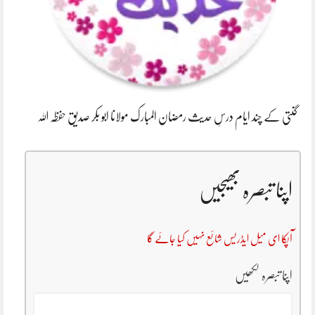
گنتی کے چند ایام درسِ حدیث رمضان المبارک مولانا ابو بکر صدیق حفظہ اللہ
اپنا تبصرہ بھیجیں
آپکا ای میل ایڈریس شائع نہیں کیا جائے گا
اپنا تبصرہ لکھیں