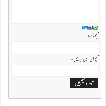
آپکا نام
*
آپکا ای میل ایڈریس
*