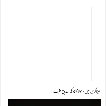
کیٹاگری میں :
مولانا ابو بکر صدیق حنیف