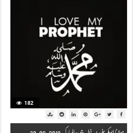
182
مولانا ابوبکر حنیف خطبہ جمعۃ المبارک 2019-08-30