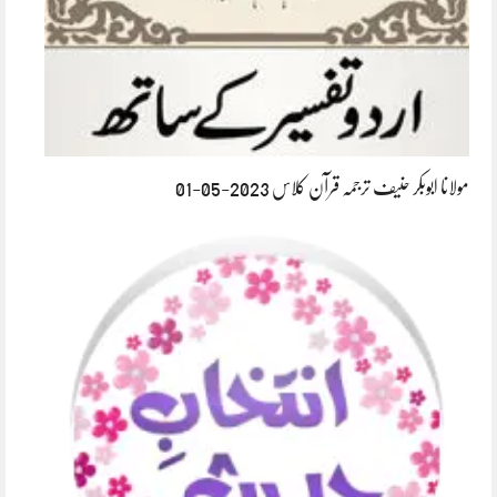
مولانا ابوبکر حنیف ترجمہ قرآن کلاس 2023-05-01