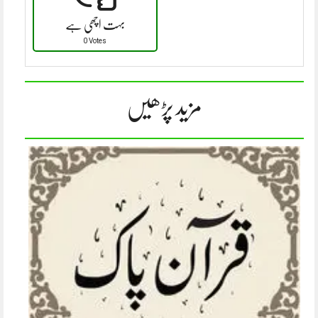
بہت اچھی ہے
0 Votes
مزید پڑھیں