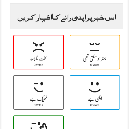
اس خبر پر اپنی رائے کا اظہار کریں
بہتر ہو سکتی تھی
سخت نا پسند
0 Votes
0 Votes
اچھی ہے
ٹھیک ہے
0 Votes
0 Votes