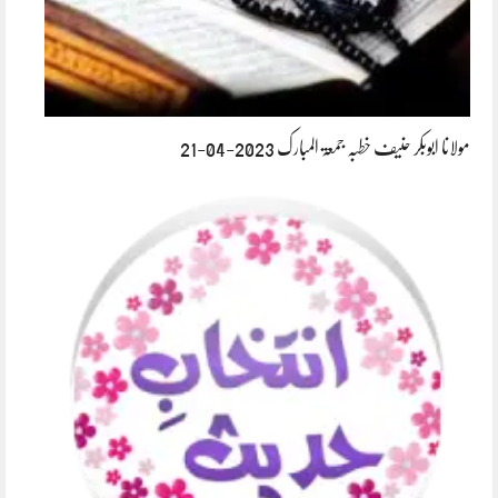
مولانا ابوبکر حنیف خطبہ جمعۃ المبارک 2023-04-21