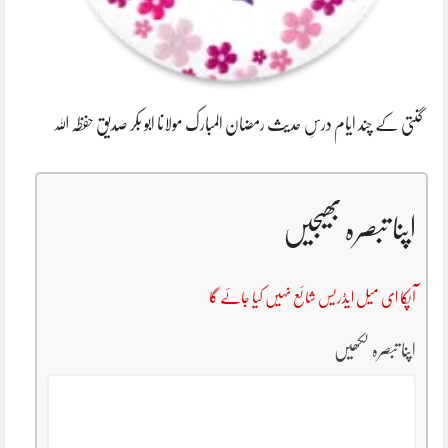
گنتی کے چند ایام درسِ حدیث رمضان المبارک مولانا ابو بکر صدیق حفظہ اللہ
اپنا تبصرہ بھیجیں
آپکا ای میل ایڈریس شائع نہیں کیا جائے گا
اپنا تبصرہ لکھیں