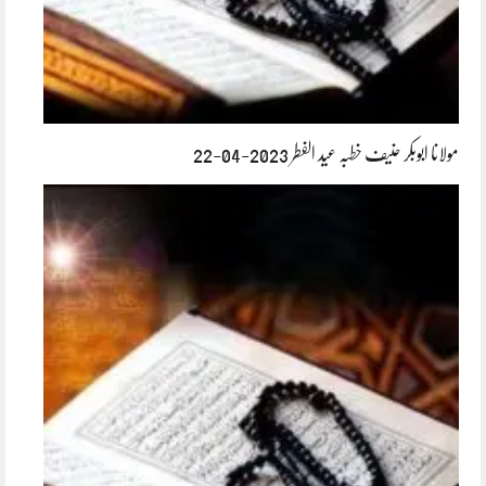
مولانا ابوبکر حنیف خطبہ عید الفطر 2023-04-22