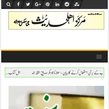
Skip
to
content
Toggle
navigation
 بیان – مولانا ابو بکر صدیق حفظہ اللہ
اہل کتاب کے برتن استعمال کرنے کا بیان – مولانا ا