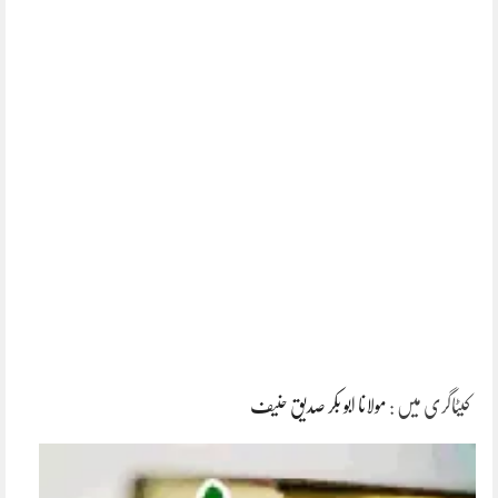
کیٹاگری میں :
مولانا ابو بکر صدیق حنیف