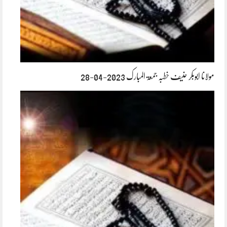
مولانا ابوبکر حنیف خطبہ جمعۃ المبارک 2023-04-28