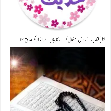
اہل کتاب کے برتن استعمال کرنے کا بیان – مولانا ابو بکر صدیق حفظہ…