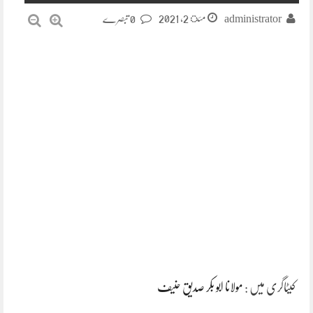
مئ 2, 2021
administrator
0 تبصرے
کیٹاگری میں :
مولانا ابو بکر صدیق حنیف