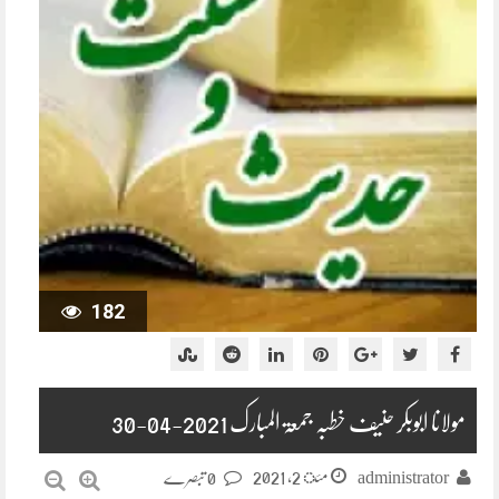
182
مولانا ابوبکر حنیف خطبہ جمعۃ المبارک 2021-04-30
مئ 2, 2021
administrator
0 تبصرے