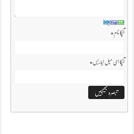
آپکا نام
*
آپکا ای میل ایڈریس
*