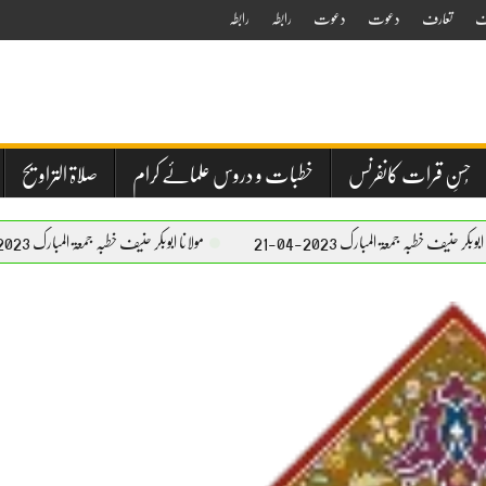
ف
تعارف
دعوت
دعوت
رابطہ
رابطہ
حُسنِ قرات کانفرنس
خطبات و دروس علمائے کرام
صلاۃ التراویح
 المبارک 2023-04-21
مولانا ابوبکر حنیف خطبہ جمعۃ المبارک 2023-04-21