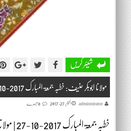
شیئر کریں
مولانا ابوبکر حنیف: خطبہ جمعۃ المبارک 2017-10-27
اکتوبر 27, 2017
administrator
0 تبصرے
خطبہ جمعۃ المبارک 2017-10-27 | مولانا ابوبکر حنیف