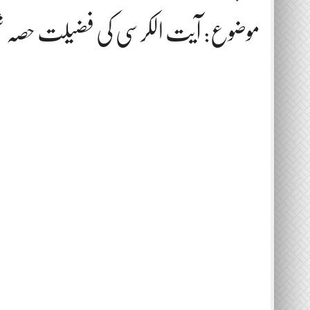
موضوع: آیت الکرسی کی فضیلت حصہ ش