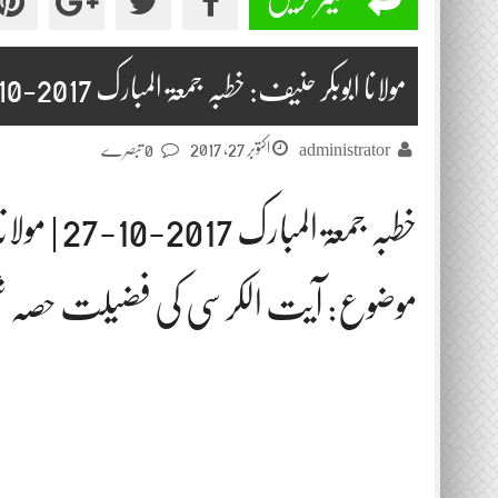
مولانا ابوبکر حنیف: خطبہ جمعۃ المبارک 2017-10-27
اکتوبر 27, 2017
administrator
0 تبصرے
خطبہ جمعۃ المبارک 2017-10-27 | مولانا ابوبکر حنیف
موضوع: آیت الکرسی کی فضیلت حصہ ش