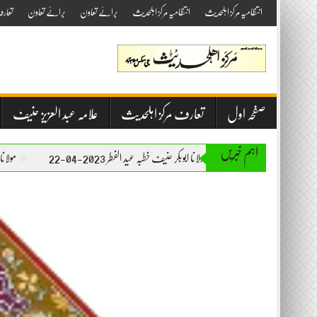
Skip
انتظامیہ مرکز اہلحدیث
انتظامیہ مرکز اہلحدیث
برائے تعاون
برائے تعاون
تعار
to
content
صفحہ اول
تعارف مرکز اہلحدیث
علامہ عبد العزیز حنیف
اہم خبریں
مولانا ابوبکر حنیف خطبہ عید الفطر 2023-04-22
مولانا ابوبکر حنیف خطبہ جمعۃ