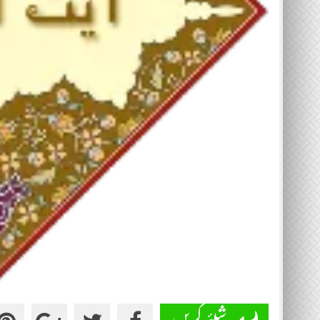
شیئر کریں