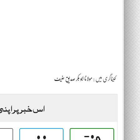
کیٹاگری میں :
مولانا ابو بکر صدیق حنیف
اس خبر پر اپنی