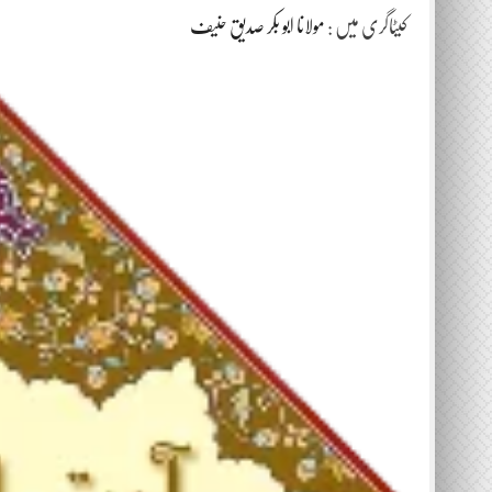
کیٹاگری میں :
مولانا ابو بکر صدیق حنیف