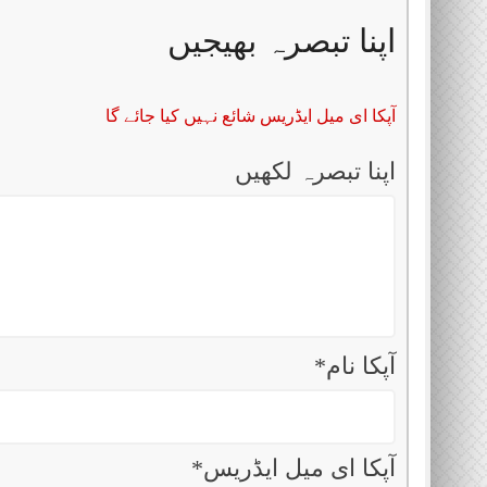
اپنا تبصرہ بھیجیں
آپکا ای میل ایڈریس شائع نہیں کیا جائے گا
اپنا تبصرہ لکھیں
آپکا نام
*
آپکا ای میل ایڈریس
*