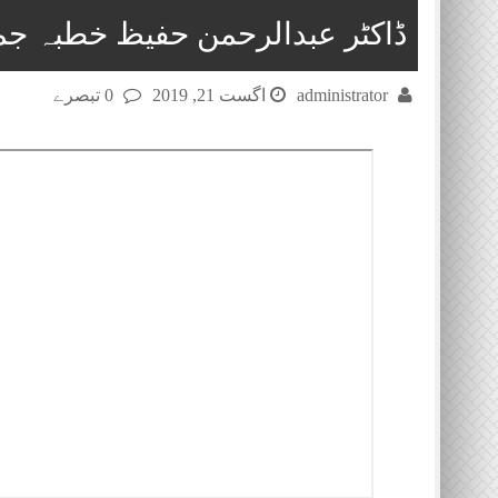
ڈاکٹر عبدالرحمن حفیظ خطبہ جمعۃ المبا
administrator
اگست 21, 2019
0 تبصرے