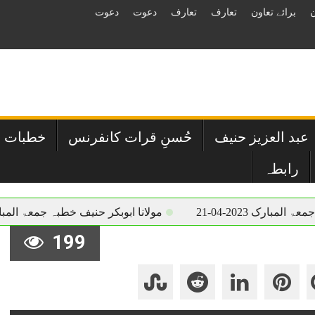
ن
برائے تعاون
تعارف
تعارف
دعوت
دعوت
 عبد العزیز حنیف
حُسنِ قرات کانفرنس
خطبات و
رابطہ
 2023-04-21
مولانا ابوبکر حنیف خطبہ جمعۃ المبارک 2023-04-21
199