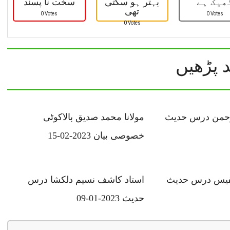
ھیک ہے
بہتر ہو سکتی
سخت نا پسند
تھی
0 Votes
0 Votes
0 Votes
 پڑھیں
لرحمن درس حدیث
مولانا محمد صدیق بالاکوٹی
خصوصی بیان 2023-02-15
فیس درس حدیث
استاد کاشف نسیم دلکشا درس
حدیث 2023-01-09