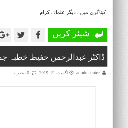
کیٹاگری میں :
دیگر علمائے کرام
شیئر کریں
ڈاکٹر عبدالرحمن حفیظ خطبہ جمعۃ المبا
administrator
اگست 21, 2019
0 تبصرے