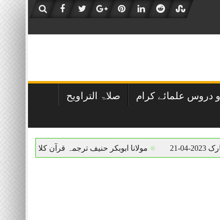
 دروس علمائے کرام
صلاۃ التراویح
مولانا ابوبکر حنیف ترجمہ قرآن کلاس 2023-05-01