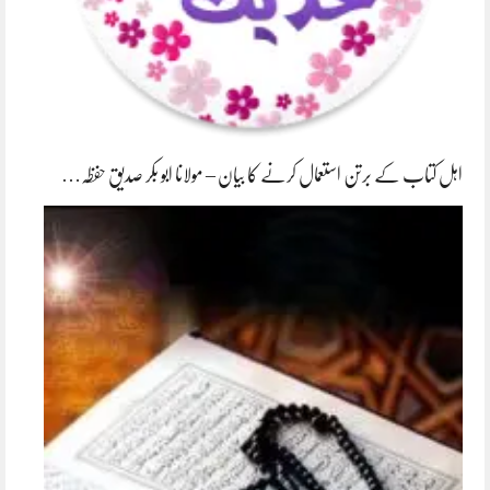
اہل کتاب کے برتن استعمال کرنے کا بیان – مولانا ابو بکر صدیق حفظہ…