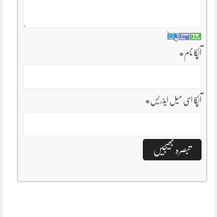
آپکا نام
*
آپکا ای میل ایڈریس
*