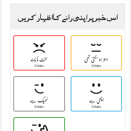
اس خبر پر اپنی رائے کا اظہار کریں
بہتر ہو سکتی تھی
سخت نا پسند
0 Votes
0 Votes
اچھی ہے
ٹھیک ہے
0 Votes
0 Votes