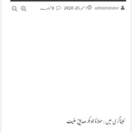
دسمبر 25, 2020
administrator
0 تبصرے
کیٹاگری میں :
مولانا ابو بکر صدیق حنیف