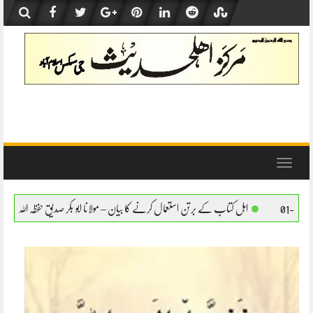
Skip
to
content
Toggle
navigation
 برتن استعمال کرنے کا بیان – مولانا ابو بکر صدیق حفظہ اللہ
اہل کتاب کے برتن استعمال کر