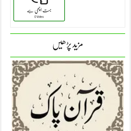
بہت اچھی ہے
0 Votes
مزید پڑھیں