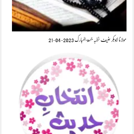
مولانا ابوبکر حنیف خطبہ جمعۃ المبارک 2023-04-21