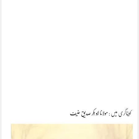
کیٹاگری میں :
مولانا ابو بکر صدیق حنیف