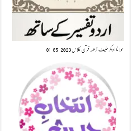
مولانا ابوبکر حنیف ترجمہ قرآن کلاس 2023-05-01