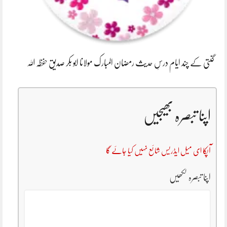
گنتی کے چند ایام درسِ حدیث رمضان المبارک مولانا ابو بکر صدیق حفظہ اللہ
اپنا تبصرہ بھیجیں
آپکا ای میل ایڈریس شائع نہیں کیا جائے گا
اپنا تبصرہ لکھیں