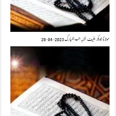
مولانا ابوبکر حنیف خطبہ جمعۃ المبارک 2023-04-28