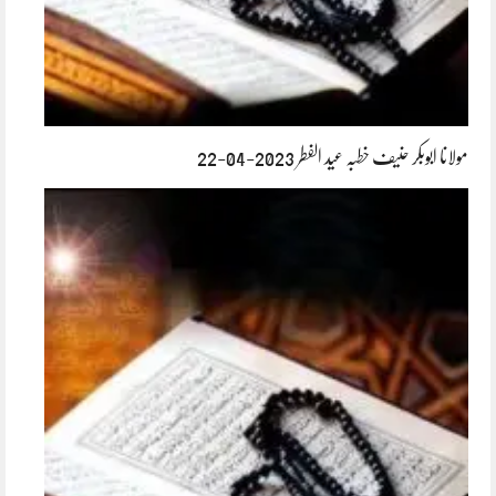
مولانا ابوبکر حنیف خطبہ عید الفطر 2023-04-22