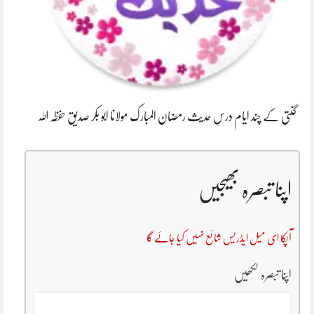
گنتی کے چند ایام درسِ حدیث رمضان المبارک مولانا ابو بکر صدیق حفظہ اللہ
اپنا تبصرہ بھیجیں
آپکا ای میل ایڈریس شائع نہیں کیا جائے گا
اپنا تبصرہ لکھیں