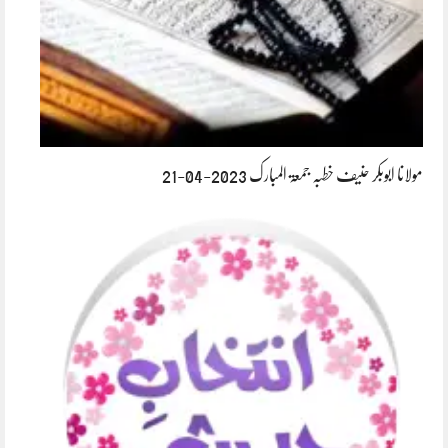
مولانا ابوبکر حنیف خطبہ جمعۃ المبارک 2023-04-21