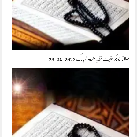
مولانا ابوبکر حنیف خطبہ جمعۃ المبارک 2023-04-28