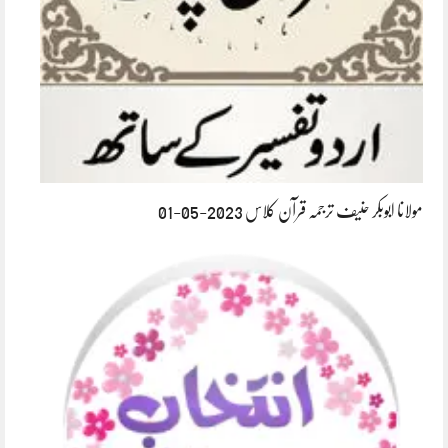
مولانا ابوبکر حنیف ترجمہ قرآن کلاس 2023-05-01