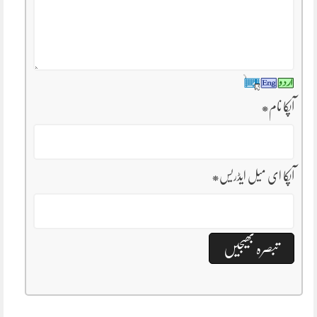
آپکا نام
*
آپکا ای میل ایڈریس
*