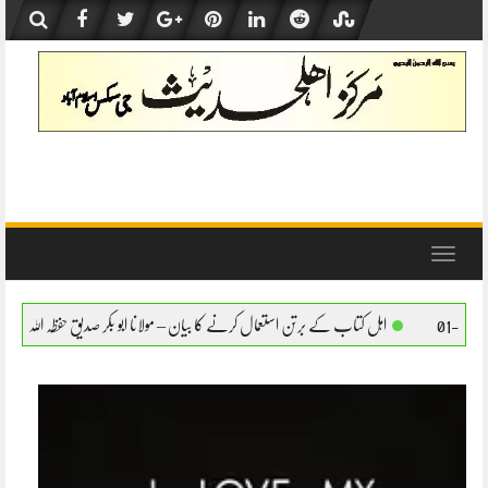
Skip
to
content
Toggle
navigation
اب کے برتن استعمال کرنے کا بیان – مولانا ابو بکر صدیق حفظہ اللہ
اہل کتاب کے برتن استعم