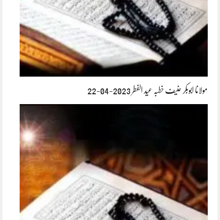
مولانا ابوبکر حنیف خطبہ عید الفطر 2023-04-22