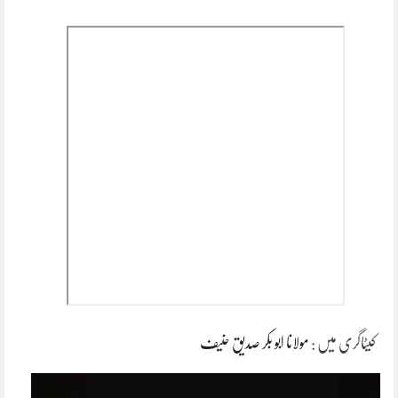
کیٹاگری میں :
مولانا ابو بکر صدیق حنیف