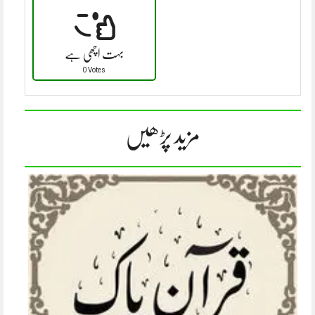
بہت اچھی ہے
0 Votes
مزید پڑھیں