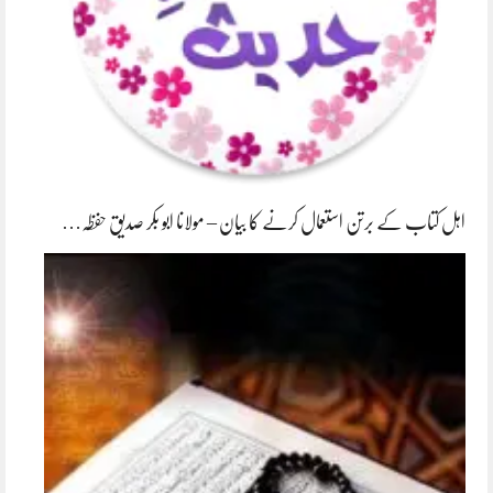
اہل کتاب کے برتن استعمال کرنے کا بیان – مولانا ابو بکر صدیق حفظہ…