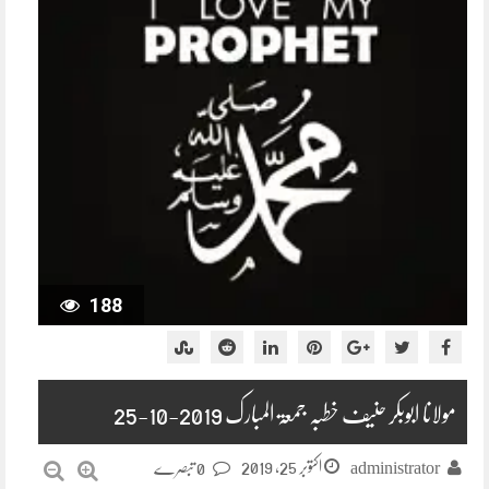
188
مولانا ابوبکر حنیف خطبہ جمعۃ المبارک 2019-10-25
اکتوبر 25, 2019
administrator
0 تبصرے