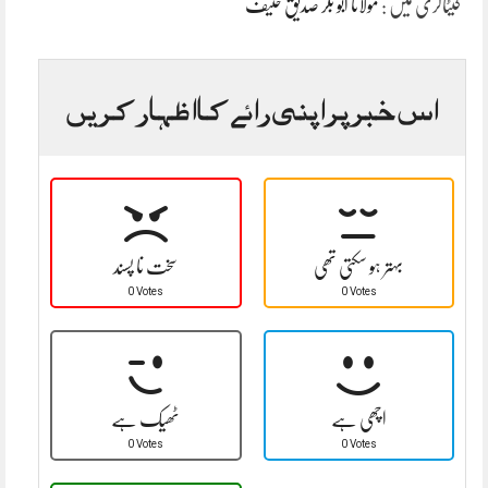
کیٹاگری میں :
مولانا ابو بکر صدیق حنیف
اس خبر پر اپنی رائے کا اظہار کریں
بہتر ہو سکتی تھی
سخت نا پسند
0 Votes
0 Votes
اچھی ہے
ٹھیک ہے
0 Votes
0 Votes