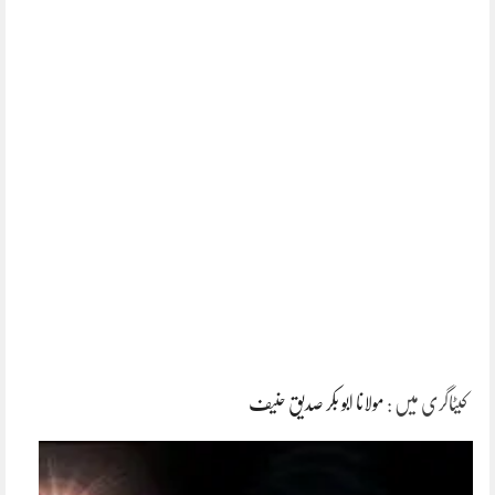
کیٹاگری میں :
مولانا ابو بکر صدیق حنیف