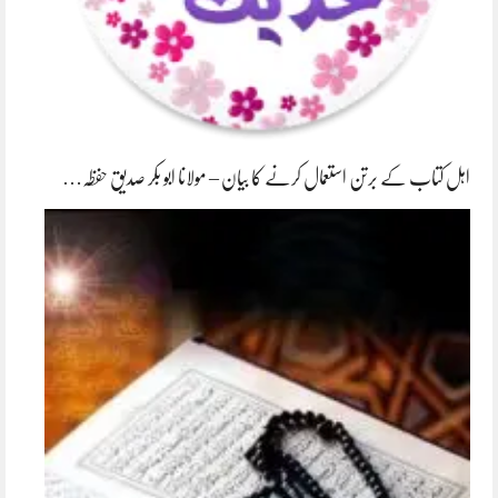
اہل کتاب کے برتن استعمال کرنے کا بیان – مولانا ابو بکر صدیق حفظہ…