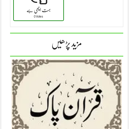
بہت اچھی ہے
0 Votes
مزید پڑھیں