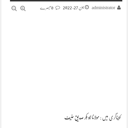
جون 27, 2022
administrator
0 تبصرے
کیٹاگری میں :
مولانا ابو بکر صدیق حنیف