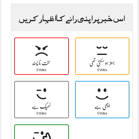
اس خبر پر اپنی رائے کا اظہار کریں
بہتر ہو سکتی تھی
سخت نا پسند
0 Votes
0 Votes
اچھی ہے
ٹھیک ہے
0 Votes
0 Votes