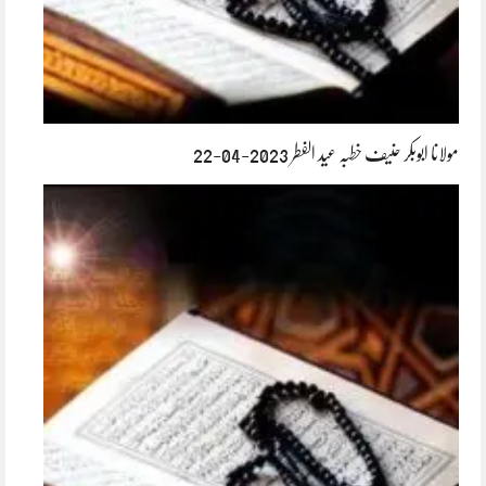
مولانا ابوبکر حنیف خطبہ عید الفطر 2023-04-22