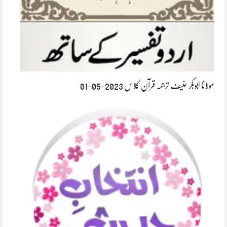
مولانا ابوبکر حنیف ترجمہ قرآن کلاس 2023-05-01