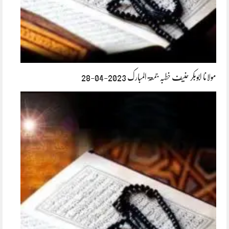
مولانا ابوبکر حنیف خطبہ جمعۃ المبارک 2023-04-28