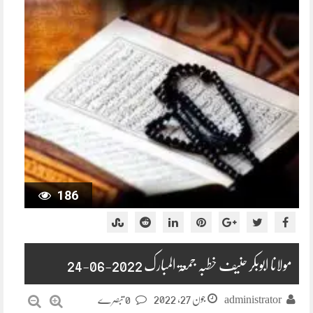
186
مولانا ابوبکر حنیف خطبہ جمعۃ المبارک 2022-06-24
جون 27, 2022
administrator
0 تبصرے