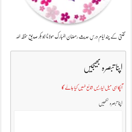
گنتی کے چند ایام درسِ حدیث رمضان المبارک مولانا ابو بکر صدیق حفظہ اللہ
اپنا تبصرہ بھیجیں
آپکا ای میل ایڈریس شائع نہیں کیا جائے گا
اپنا تبصرہ لکھیں