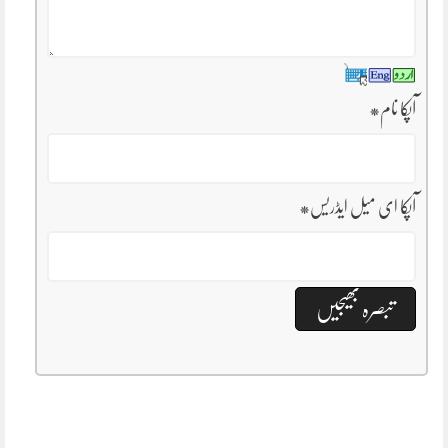
آپکا نام
*
آپکا ای میل ایڈریس
*