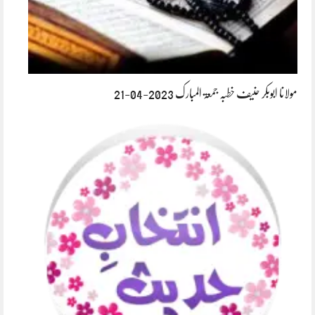
مولانا ابوبکر حنیف خطبہ جمعۃ المبارک 2023-04-21