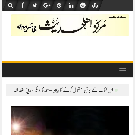
Skip
to
content
Toggle
navigation
تن استعمال کرنے کا بیان – مولانا ابو بکر صدیق حفظہ اللہ
اہل کتاب کے برتن استعمال کرنے