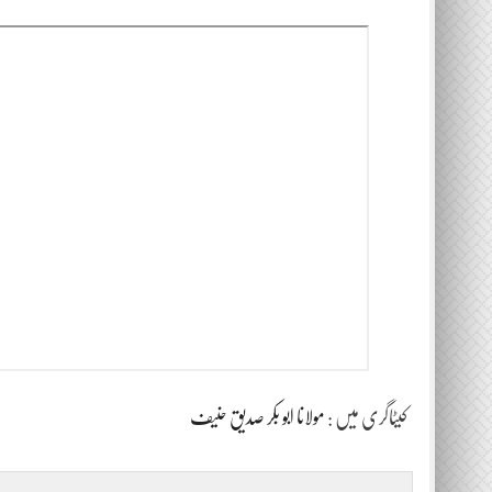
کیٹاگری میں :
مولانا ابو بکر صدیق حنیف