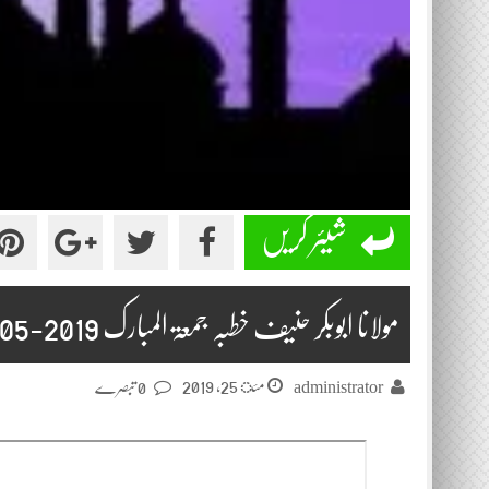
شیئر کریں
مولانا ابوبکر حنیف خطبہ جمعۃ المبارک 2019-05-24
مئ 25, 2019
administrator
0 تبصرے