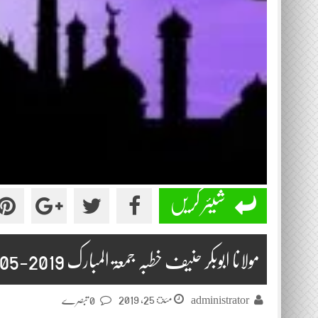
شیئر کریں
مولانا ابوبکر حنیف خطبہ جمعۃ المبارک 2019-05-24
مئ 25, 2019
administrator
0 تبصرے