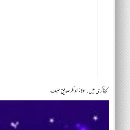
کیٹاگری میں :
مولانا ابو بکر صدیق حنیف