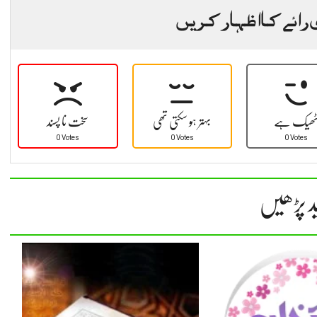
 رائے کا اظہار کریں
ھیک ہے
بہتر ہو سکتی تھی
سخت نا پسند
0 Votes
0 Votes
0 Votes
د پڑھیں