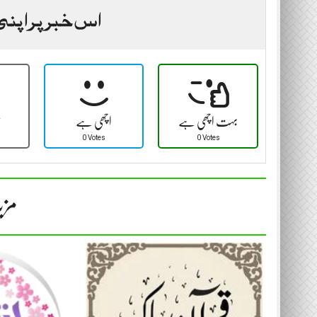
اس خبر پر اپنی
بہت اچھی ہے
اچھی ہے
ٹ
0 Votes
0 Votes
مزی