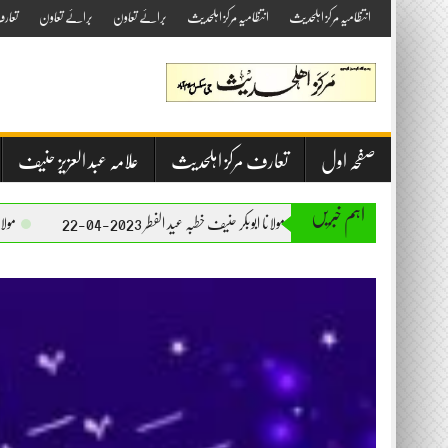
Skip
انتظامیہ مرکز اہلحدیث
انتظامیہ مرکز اہلحدیث
برائے تعاون
برائے تعاون
تعار
to
content
صفحہ اول
تعارف مرکز اہلحدیث
علامہ عبد العزیز حنیف
اہم خبریں
مولانا ابوبکر حنیف خطبہ عید الفطر 2023-04-22
مولانا ابوبکر حنیف خطبہ جمع