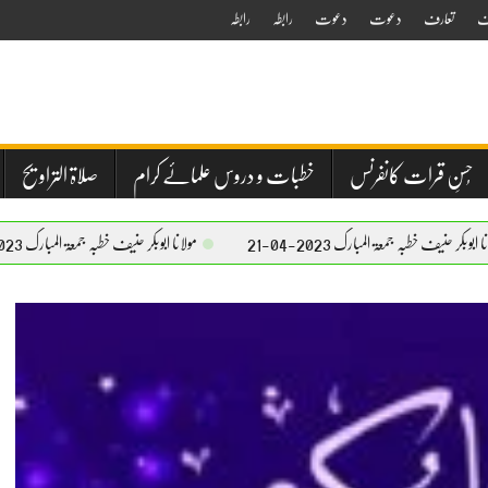
ف
تعارف
دعوت
دعوت
رابطہ
رابطہ
حُسنِ قرات کانفرنس
خطبات و دروس علمائے کرام
صلاۃ التراویح
ۃ المبارک 2023-04-21
مولانا ابوبکر حنیف خطبہ جمعۃ المبارک 2023-04-21