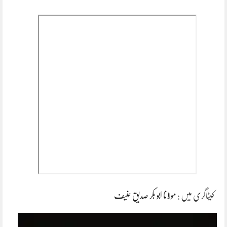
کیٹاگری میں :
مولانا ابو بکر صدیق حنیف