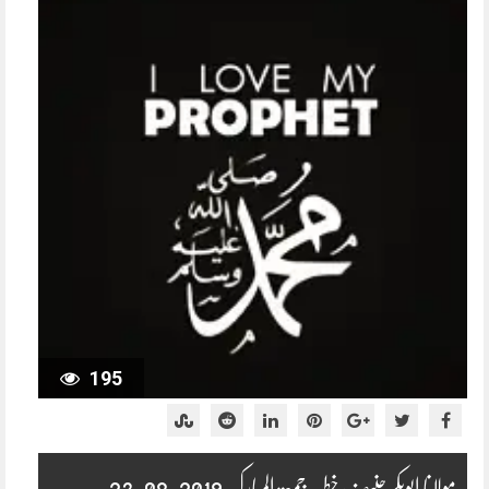
195
مولانا ابوبکر حنیف خطبہ جمعۃ المبارک 2019-08-23