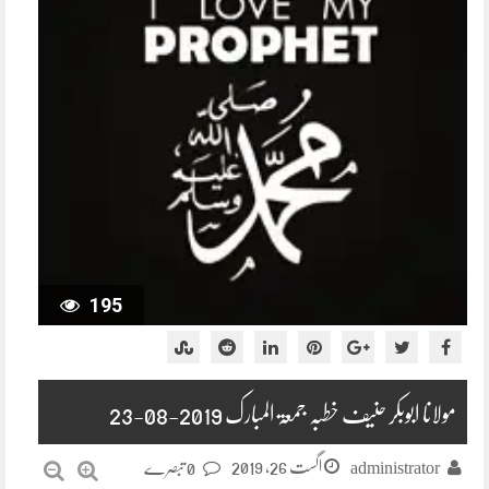
195
مولانا ابوبکر حنیف خطبہ جمعۃ المبارک 2019-08-23
اگست 26, 2019
administrator
0 تبصرے