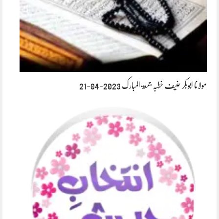
مولانا ابوبکر حنیف خطبہ جمعۃ المبارک 2023-04-21