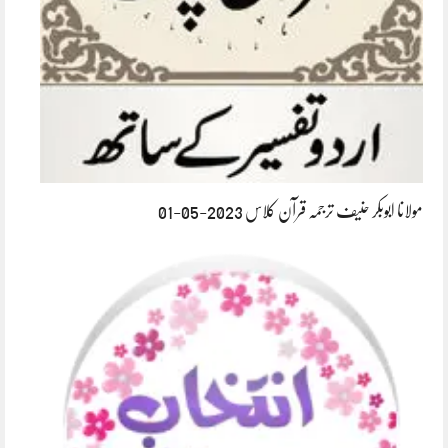
مولانا ابوبکر حنیف ترجمہ قرآن کلاس 2023-05-01