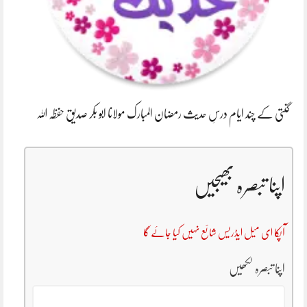
گنتی کے چند ایام درسِ حدیث رمضان المبارک مولانا ابو بکر صدیق حفظہ اللہ
اپنا تبصرہ بھیجیں
آپکا ای میل ایڈریس شائع نہیں کیا جائے گا
اپنا تبصرہ لکھیں