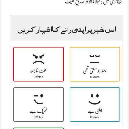
کیٹاگری میں :
مولانا ابو بکر صدیق حنیف
اس خبر پر اپنی رائے کا اظہار کریں
بہتر ہو سکتی تھی
سخت نا پسند
0 Votes
0 Votes
اچھی ہے
ٹھیک ہے
0 Votes
0 Votes