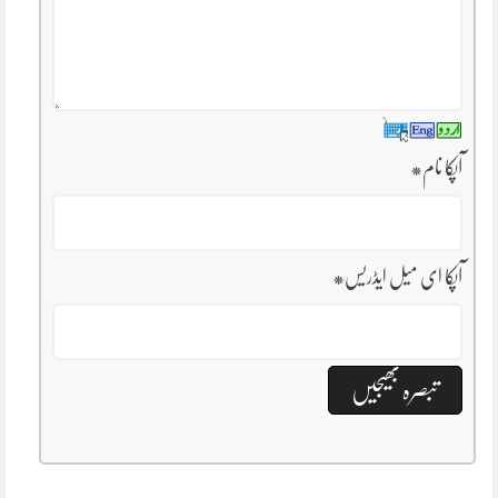
آپکا نام
*
آپکا ای میل ایڈریس
*