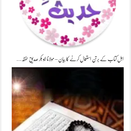
اہل کتاب کے برتن استعمال کرنے کا بیان – مولانا ابو بکر صدیق حفظہ…