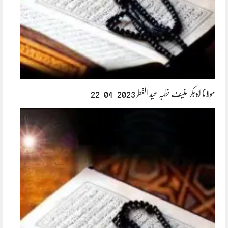
مولانا ابوبکر حنیف خطبہ عید الفطر 2023-04-22