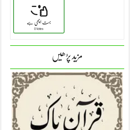
بہت اچھی ہے
0 Votes
مزید پڑھیں