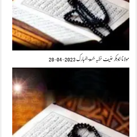
مولانا ابوبکر حنیف خطبہ جمعۃ المبارک 2023-04-28