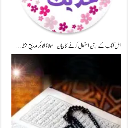
اہل کتاب کے برتن استعمال کرنے کا بیان – مولانا ابو بکر صدیق حفظہ…