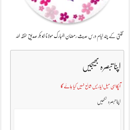
گنتی کے چند ایام درسِ حدیث رمضان المبارک مولانا ابو بکر صدیق حفظہ اللہ
اپنا تبصرہ بھیجیں
آپکا ای میل ایڈریس شائع نہیں کیا جائے گا
اپنا تبصرہ لکھیں