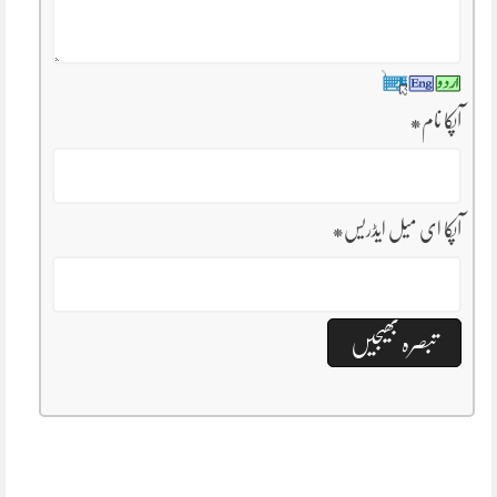
آپکا نام
*
آپکا ای میل ایڈریس
*