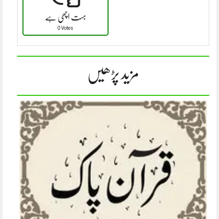
بہت اچھی ہے
0 Votes
مزید پڑھیں