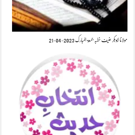
مولانا ابوبکر حنیف خطبہ جمعۃ المبارک 2023-04-21