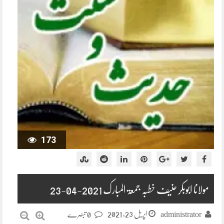
173
مولانا ابوبکر حنیف خطبہ جمعۃ المبارک 2021-04-23
اپریل 23, 2021
administrator
0 تبصرے