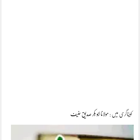
کیٹاگری میں :
مولانا ابو بکر صدیق حنیف