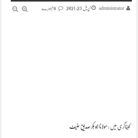
اپریل 23, 2021
administrator
0 تبصرے
کیٹاگری میں :
مولانا ابو بکر صدیق حنیف