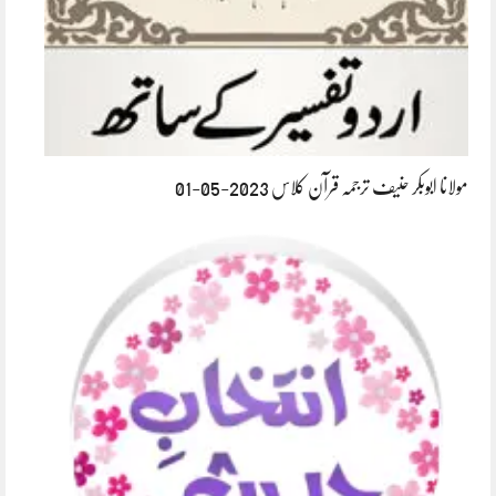
مولانا ابوبکر حنیف ترجمہ قرآن کلاس 2023-05-01