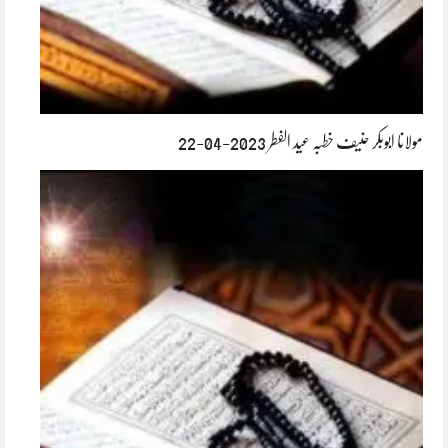
مولانا ابوبکر حنیف خطبہ عید الفطر 2023-04-22