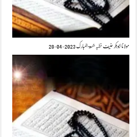
مولانا ابوبکر حنیف خطبہ جمعۃ المبارک 2023-04-28