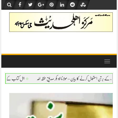
Skip
to
content
Toggle
navigation
یان – مولانا ابو بکر صدیق حفظہ اللہ
اہل کتاب کے برتن استعمال کرنے کا بیان – مولانا ابو