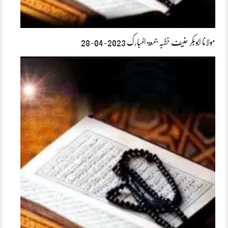
مولانا ابوبکر حنیف خطبہ جمعۃ المبارک 2023-04-28