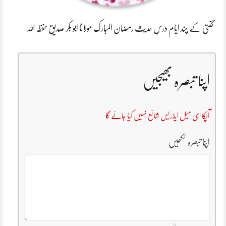
گنتی کے چند ایام درسِ حدیث رمضان المبارک مولانا ابو بکر صدیق حفظہ اللہ
اپنا تبصرہ بھیجیں
آپکا ای میل ایڈریس شائع نہیں کیا جائے گا
اپنا تبصرہ لکھیں