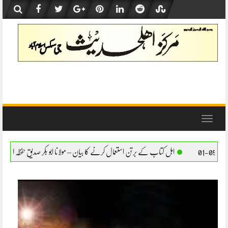
Skip
to
content
Toggle
navigation
ب کے برتن استعمال کرنے کا بیان – مولانا ابو بکر صدیق حفظہ اللہ
اہل کتاب کے برتن استعم