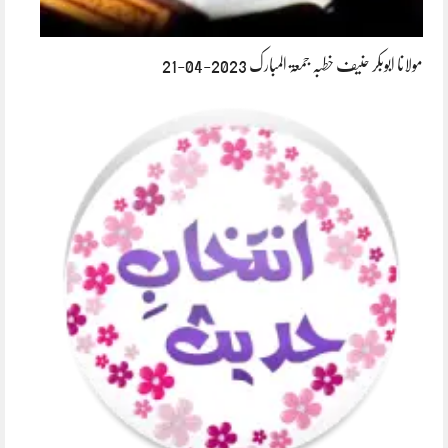
مولانا ابوبکر حنیف خطبہ جمعۃ المبارک 2023-04-21