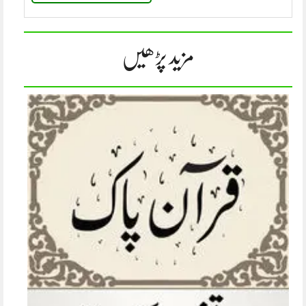
مزید پڑھیں