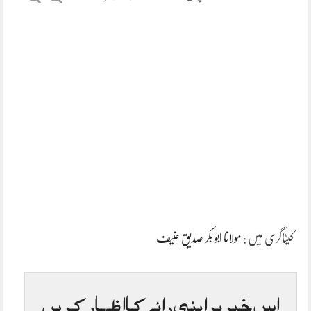
کیٹاگری میں :
مولانا ابو بکر صدیق حنیف
اس خبر پر اپنی رائے کا اظہار کریں