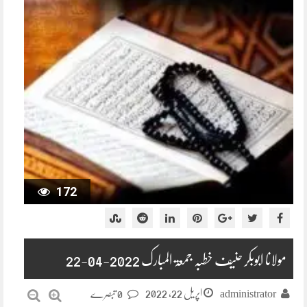
172
مولانا ابوبکر حنیف خطبہ جمعۃ المبارک 2022-04-22
اپریل 22, 2022
administrator
0 تبصرے