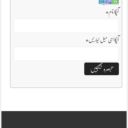
آپکا نام
*
آپکا ای میل ایڈریس
*