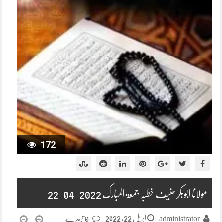
172
مولانا ابوبکر حنیف خطبہ جمعۃ المبارک 2022-04-22
اپریل 22, 2022
administrator
0 تبصرے