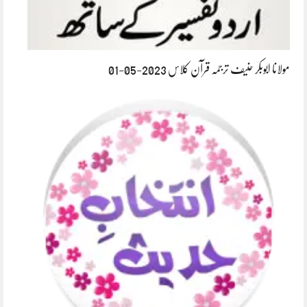
مولانا ابوبکر حنیف ترجمہ قرآن کلاس 2023-05-01