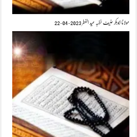
مولانا ابوبکر حنیف خطبہ عید الفطر 2023-04-22