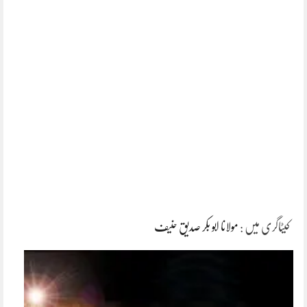
کیٹاگری میں :
مولانا ابو بکر صدیق حنیف