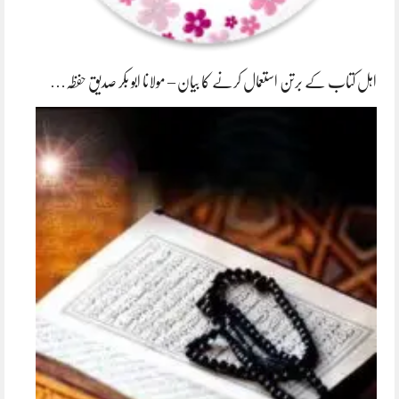
اہل کتاب کے برتن استعمال کرنے کا بیان – مولانا ابو بکر صدیق حفظہ…