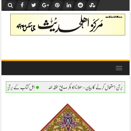
Skip
to
content
Toggle
navigation
 مولانا ابو بکر صدیق حفظہ اللہ
اہل کتاب کے برتن استعمال کرنے کا بیان – مولانا ابو بکر