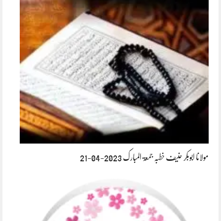
مولانا ابوبکر حنیف خطبہ جمعۃ المبارک 2023-04-21