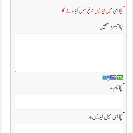
آپکا ای میل ایڈریس شائع نہیں کیا جائے گا
اپنا تبصرہ لکھیں
آپکا نام
*
آپکا ای میل ایڈریس
*