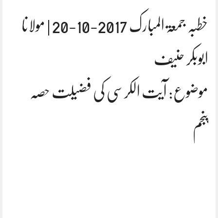
خطبہ جمعۃ المبارک 2017-10-20 | مولانا
ابوبکر حنیف
موضوع: آیت الکرسی کی فضیلت حصہ
پنجم