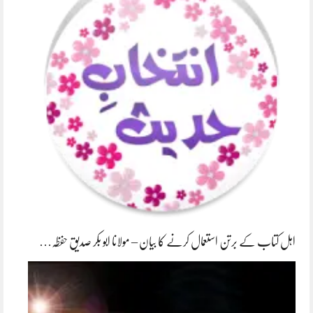
اہل کتاب کے برتن استعمال کرنے کا بیان – مولانا ابو بکر صدیق حفظہ…