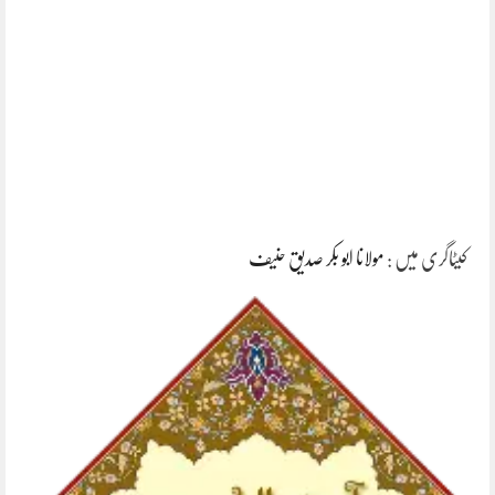
کیٹاگری میں :
مولانا ابو بکر صدیق حنیف