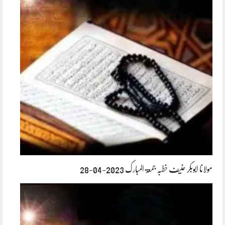
مولانا ابوبکر حنیف خطبہ جمعۃ المبارک 2023-04-28