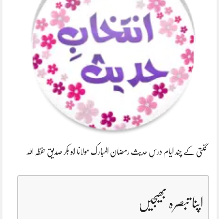
گنتی کے چند ایام درسِ حدیث رمضان المبارک مولانا ابو بکر صدیق حفظہ اللہ
اپنا تبصرہ بھیجیں