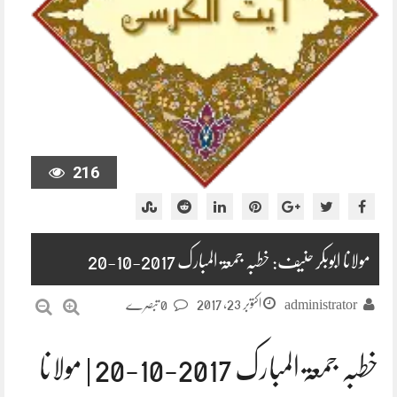
216
مولانا ابوبکر حنیف: خطبہ جمعۃ المبارک 2017-10-20
اکتوبر 23, 2017
administrator
0 تبصرے
خطبہ جمعۃ المبارک 2017-10-20 | مولانا