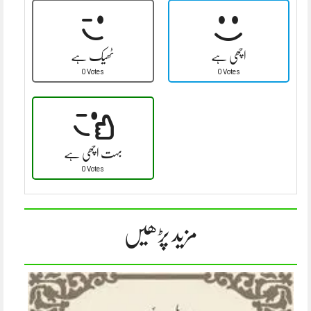
اچھی ہے
ٹھیک ہے
0 Votes
0 Votes
بہت اچھی ہے
0 Votes
مزید پڑھیں