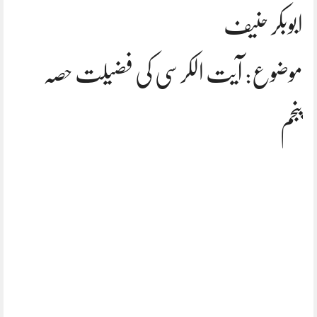
ابوبکر حنیف
موضوع: آیت الکرسی کی فضیلت حصہ
پنجم