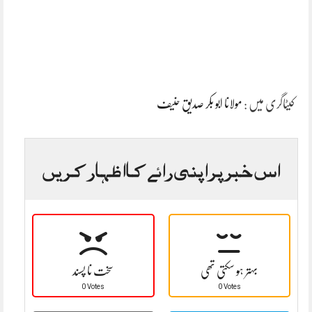
کیٹاگری میں :
مولانا ابو بکر صدیق حنیف
اس خبر پر اپنی رائے کا اظہار کریں
بہتر ہو سکتی تھی
سخت نا پسند
0 Votes
0 Votes