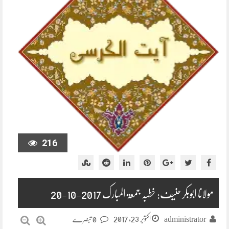
216
مولانا ابوبکر حنیف: خطبہ جمعۃ المبارک 2017-10-20
اکتوبر 23, 2017
administrator
0 تبصرے