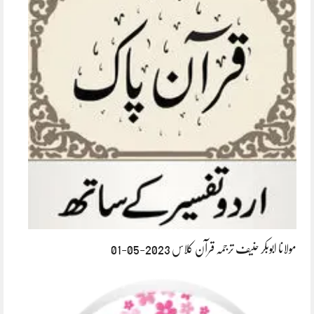
مولانا ابوبکر حنیف ترجمہ قرآن کلاس 2023-05-01