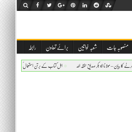
منصوبہ جات
شعبہ خواتین
برائے تعاون
رابطہ
انا ابو بکر صدیق حفظہ اللہ
اہل کتاب کے برتن استعمال کرنے کا بیان – مولانا ابو بکر صدی