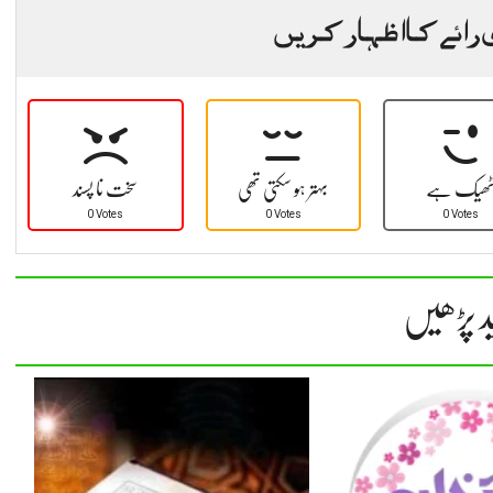
 رائے کا اظہار کریں
ھیک ہے
بہتر ہو سکتی تھی
سخت نا پسند
0 Votes
0 Votes
0 Votes
د پڑھیں