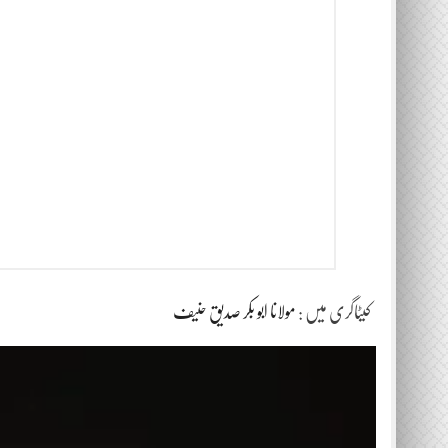
کیٹاگری میں :
مولانا ابو بکر صدیق حنیف