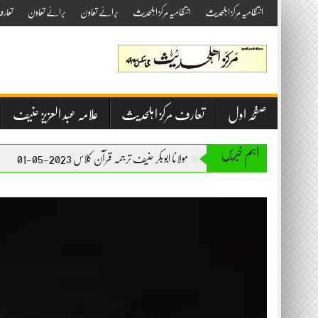
Skip
انتظامیہ مرکز اہلحدیث
انتظامیہ مرکز اہلحدیث
برائے تعاون
برائے تعاون
تعار
to
content
صفحہ اول
تعارف مرکز اہلحدیث
علامہ عبد العزیز حنیف
اہم خبریں
مولانا ابوبکر حنیف ترجمہ قرآن کلاس 2023-05-01
مولانا ابوب