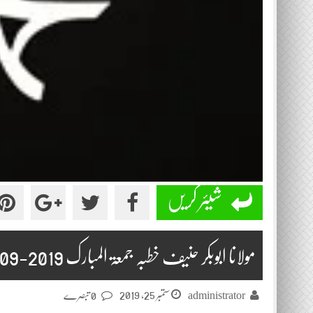
شیئر کریں
مولانا ابوبکر حنیف خطبہ جمعۃ المبارک 2019-09-20
ستمبر 25, 2019
administrator
0 تبصرے