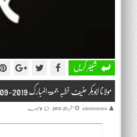
شیئر کریں
مولانا ابوبکر حنیف خطبہ جمعۃ المبارک 2019-09-20
ستمبر 25, 2019
administrator
0 تبصرے