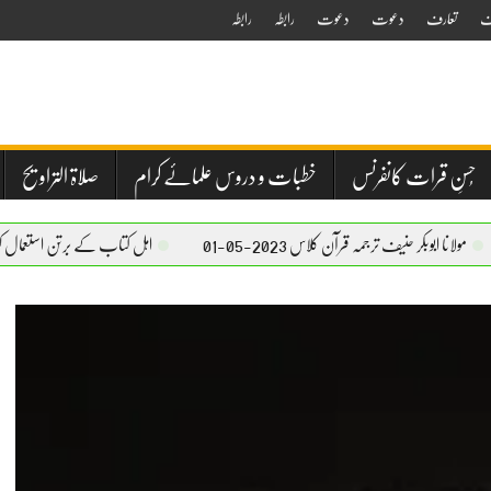
ف
تعارف
دعوت
دعوت
رابطہ
رابطہ
حُسنِ قرات کانفرنس
خطبات و دروس علمائے کرام
صلاۃ التراویح
کر حنیف ترجمہ قرآن کلاس 2023-05-01
اہل کتاب کے برتن استعمال کرنے کا بیان – مول