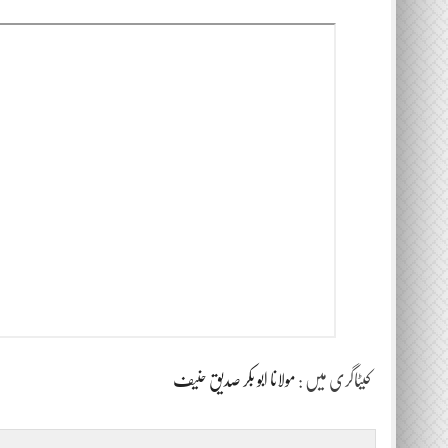
کیٹاگری میں :
مولانا ابو بکر صدیق حنیف