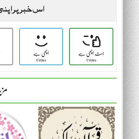
اس خبر پر اپنی
بہت اچھی ہے
اچھی ہے
ٹ
0 Votes
0 Votes
مزی