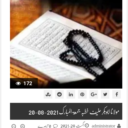
172
مولانا ابوبکر حنیف خطبہ جمعۃ المبارک 2021-08-20
اگست 28, 2021
administrator
0 تبصرے