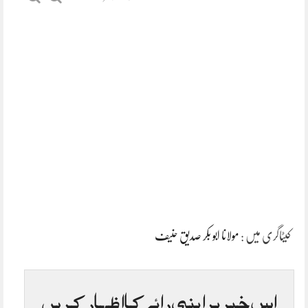
کیٹاگری میں :
مولانا ابو بکر صدیق حنیف
اس خبر پر اپنی رائے کا اظہار کریں