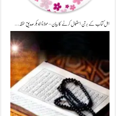
اہل کتاب کے برتن استعمال کرنے کا بیان – مولانا ابو بکر صدیق حفظہ…