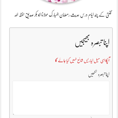
گنتی کے چند ایام درسِ حدیث رمضان المبارک مولانا ابو بکر صدیق حفظہ اللہ
اپنا تبصرہ بھیجیں
آپکا ای میل ایڈریس شائع نہیں کیا جائے گا
اپنا تبصرہ لکھیں