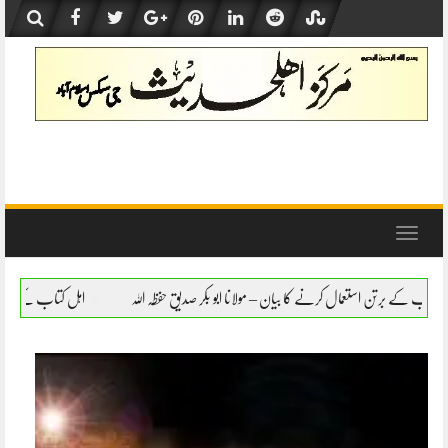
Skip
to
content
Toggle
navigation
 بیان – مولانا ابو بکر صدیق حفظہ اللہ
اہل کتاب کے برتن استعمال کرنے کا بیان – مولانا 