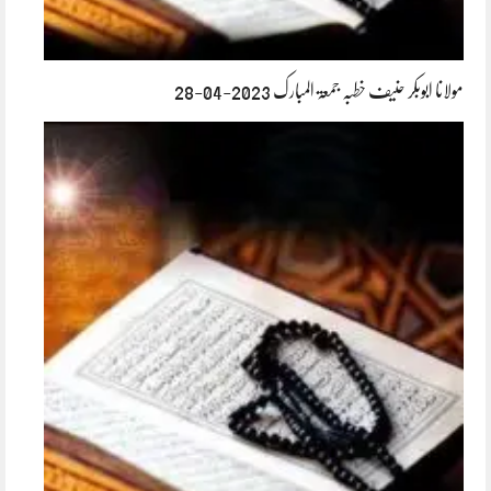
مولانا ابوبکر حنیف خطبہ جمعۃ المبارک 2023-04-28