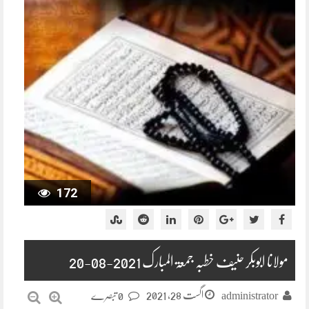
172
مولانا ابوبکر حنیف خطبہ جمعۃ المبارک 2021-08-20
اگست 28, 2021
administrator
0 تبصرے