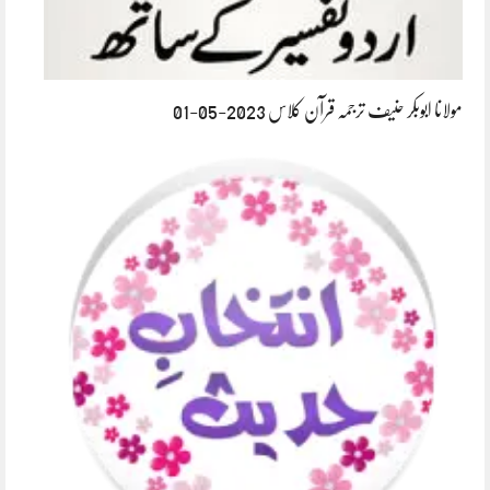
مولانا ابوبکر حنیف ترجمہ قرآن کلاس 2023-05-01