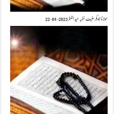
مولانا ابوبکر حنیف خطبہ عید الفطر 2023-04-22