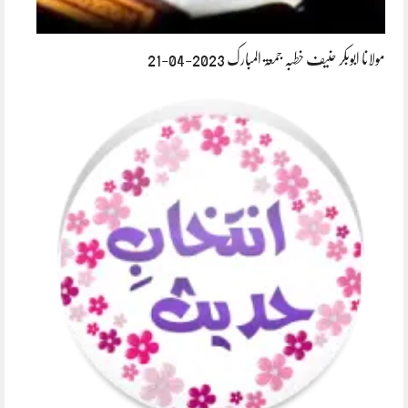
مولانا ابوبکر حنیف خطبہ جمعۃ المبارک 2023-04-21