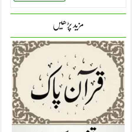
مزید پڑھیں