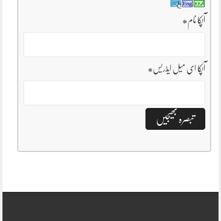
آپکا نام
*
آپکا ای میل ایڈریس
*