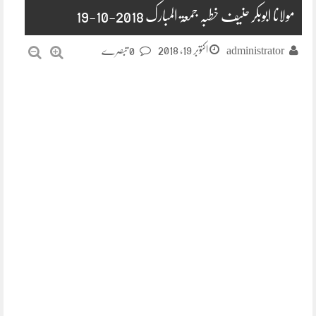
مولانا ابوبکر حنیف خطبہ جمعۃ المبارک 2018-10-19
اکتوبر 19, 2018
administrator
0 تبصرے