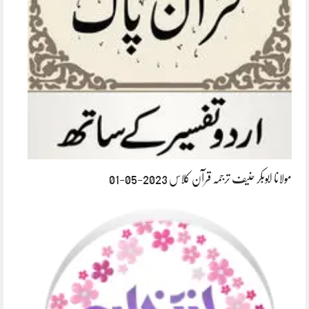
مولانا ابوبکر حنیف ترجمہ قرآن کلاس 2023-05-01