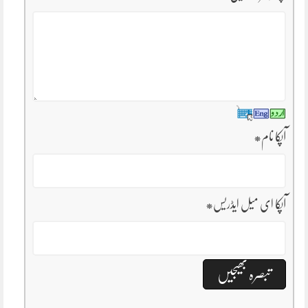
آپکا نام
*
آپکا ای میل ایڈریس
*