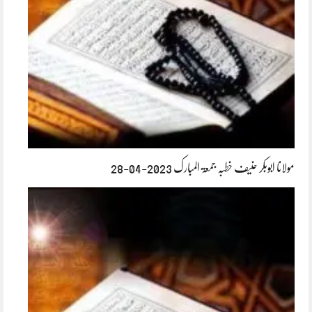
مولانا ابوبکر حنیف خطبہ جمعۃ المبارک 2023-04-28