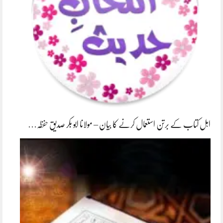
اہل کتاب کے برتن استعمال کرنے کا بیان – مولانا ابو بکر صدیق حفظہ…