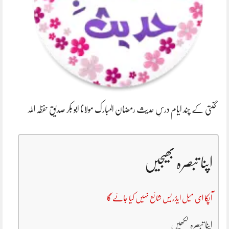
گنتی کے چند ایام درسِ حدیث رمضان المبارک مولانا ابو بکر صدیق حفظہ اللہ
اپنا تبصرہ بھیجیں
آپکا ای میل ایڈریس شائع نہیں کیا جائے گا
اپنا تبصرہ لکھیں