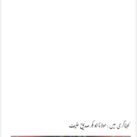
کیٹاگری میں :
مولانا ابو بکر صدیق حنیف