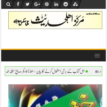
Skip
to
content
Toggle
navigation
ے برتن استعمال کرنے کا بیان – مولانا ابو بکر صدیق حفظہ اللہ
اہل کتاب کے برتن استعمال ک