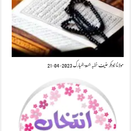
مولانا ابوبکر حنیف خطبہ جمعۃ المبارک 2023-04-21