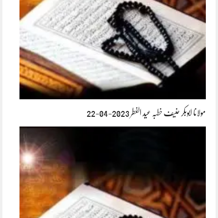
مولانا ابوبکر حنیف خطبہ عید الفطر 2023-04-22