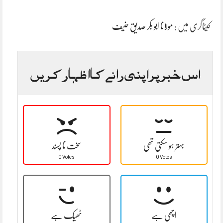
کیٹاگری میں :
مولانا ابو بکر صدیق حنیف
اس خبر پر اپنی رائے کا اظہار کریں
بہتر ہو سکتی تھی
سخت نا پسند
0 Votes
0 Votes
اچھی ہے
ٹھیک ہے