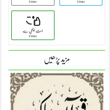
0 Votes
0 Votes
بہت اچھی ہے
0 Votes
مزید پڑھیں