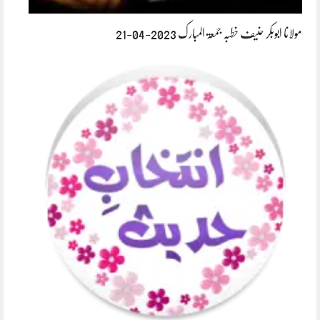
مولانا ابوبکر حنیف خطبہ جمعۃ المبارک 2023-04-21