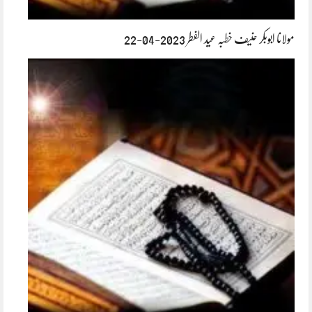
مولانا ابوبکر حنیف خطبہ عید الفطر 2023-04-22