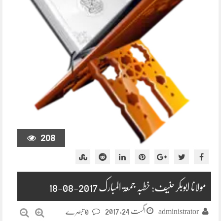
208
مولانا ابوبکر حنیف: خطبہ جمعۃ المبارک 2017-08-18
اگست 24, 2017
administrator
0 تبصرے