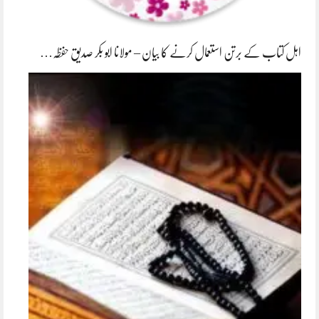
اہل کتاب کے برتن استعمال کرنے کا بیان – مولانا ابو بکر صدیق حفظہ…