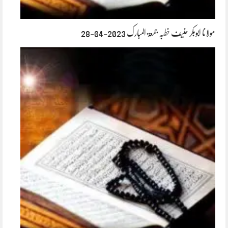
مولانا ابوبکر حنیف خطبہ جمعۃ المبارک 2023-04-28