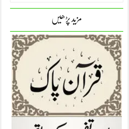
مزید پڑھیں