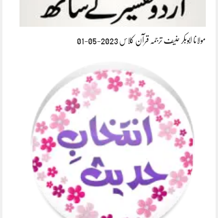
مولانا ابوبکر حنیف ترجمہ قرآن کلاس 2023-05-01