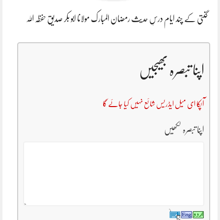
گنتی کے چند ایام درسِ حدیث رمضان المبارک مولانا ابو بکر صدیق حفظہ اللہ
اپنا تبصرہ بھیجیں
آپکا ای میل ایڈریس شائع نہیں کیا جائے گا
اپنا تبصرہ لکھیں