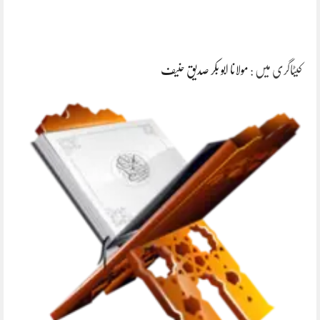
کیٹاگری میں :
مولانا ابو بکر صدیق حنیف