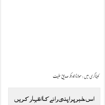
کیٹاگری میں :
مولانا ابو بکر صدیق حنیف
اس خبر پر اپنی رائے کا اظہار کریں