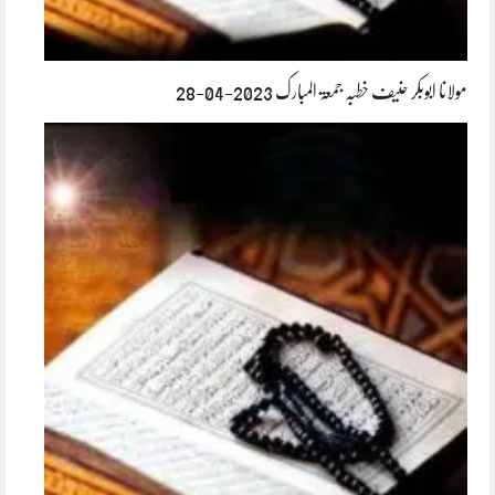
مولانا ابوبکر حنیف خطبہ جمعۃ المبارک 2023-04-28