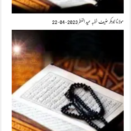
مولانا ابوبکر حنیف خطبہ عید الفطر 2023-04-22