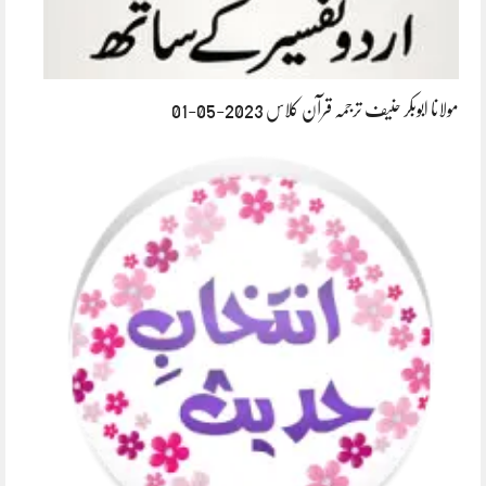
مولانا ابوبکر حنیف ترجمہ قرآن کلاس 2023-05-01