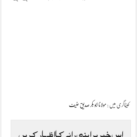
کیٹاگری میں :
مولانا ابو بکر صدیق حنیف
اس خبر پر اپنی رائے کا اظہار کریں