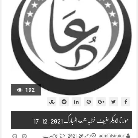
192
مولانا ابوبکر حنیف خطبہ جمعۃ المبارک 2021-12-17
دسمبر 20, 2021
administrator
0 تبصرے