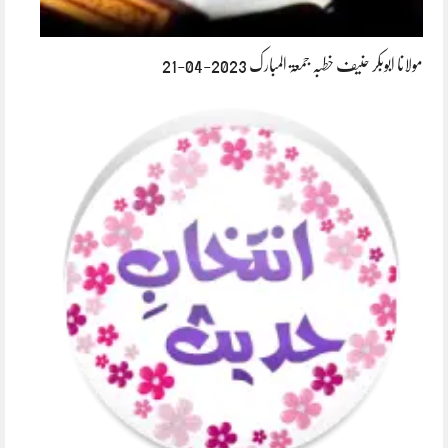
مولانا ابوبکر حنیف خطبہ جمعۃ المبارک 2023-04-21