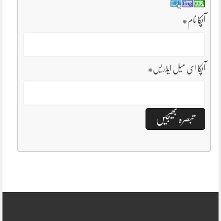
آپکا نام
*
آپکا ای میل ایڈریس
*