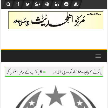
Skip
to
content
Toggle
navigation
ابو بکر صدیق حفظہ اللہ
اہل کتاب کے برتن استعمال کرنے کا بیان – مولانا ابو بکر صدیق حف