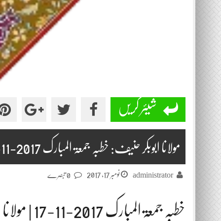
شیئر کریں
مولانا ابوبکر حنیف: خطبہ جمعۃ المبارک 2017-11-17
نومبر 17, 2017
administrator
0 تبصرے
خطبہ جمعۃ المبارک 2017-11-17 | مولانا ابوبکر حنیف