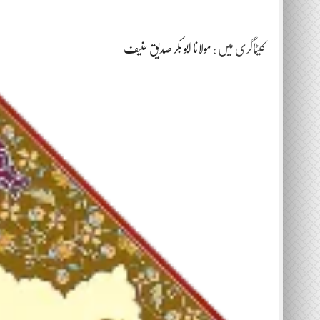
کیٹاگری میں :
مولانا ابو بکر صدیق حنیف