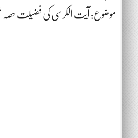
موضوع: آیت الکرسی کی فضیلت حصہ ن