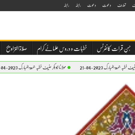
ف
تعارف
دعوت
دعوت
رابطہ
رابطہ
حُسنِ قرات کانفرنس
خطبات و دروس علمائے کرام
صلاۃ التراویح
2023-04-21
مولانا ابوبکر حنیف خطبہ جمعۃ المبارک 2023-04-21
مول