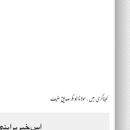
کیٹاگری میں :
مولانا ابو بکر صدیق حنیف
اس خبر پر اپنی