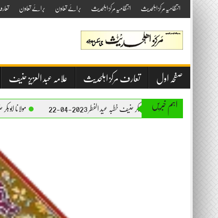
Skip
انتظامیہ مرکز اہلحدیث
انتظامیہ مرکز اہلحدیث
برائے تعاون
برائے تعاون
تعار
to
content
صفحہ اول
تعارف مرکز اہلحدیث
علامہ عبد العزیز حنیف
اہم خبریں
مولانا ابوبکر حنیف خطبہ عید الفطر 2023-04-22
مولانا ابوبکر حنیف خطبہ جمعۃ المبارک 