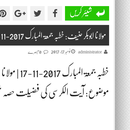
شیئر کریں
مولانا ابوبکر حنیف: خطبہ جمعۃ المبارک 2017-11-17
نومبر 17, 2017
administrator
0 تبصرے
خطبہ جمعۃ المبارک 2017-11-17 | مولانا ابوبکر حنیف
موضوع: آیت الکرسی کی فضیلت حصہ ن