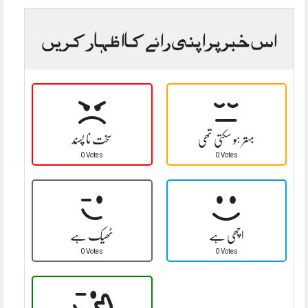
اس خبر پر اپنی رائے کا اظہار کریں
بہتر ہو سکتی تھی
سخت نا پسند
0 Votes
0 Votes
اچھی ہے
ٹھیک ہے
0 Votes
0 Votes