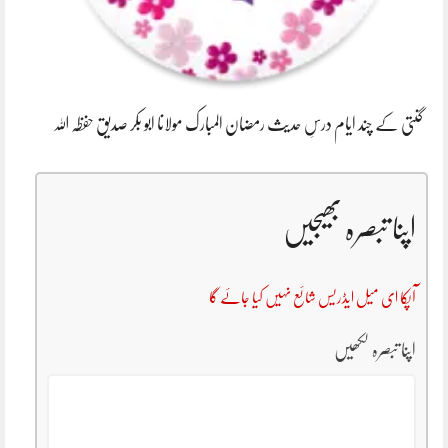
گنتی کے چند ایام درسِ حدیث رمضان المبارک مولانا ابو بکر صدیق حفظہ اللہ
اپنا تبصرہ بھیجیں
آپکا ای میل ایڈریس شائع نہیں کیا جائے گا
اپنا تبصرہ لکھیں