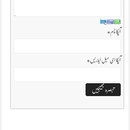
آپکا نام
*
آپکا ای میل ایڈریس
*