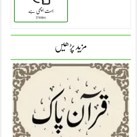
بہت اچھی ہے
0 Votes
مزید پڑھیں