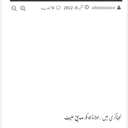
ستمبر 16, 2022
administrator
0 تبصرے
کیٹاگری میں :
مولانا ابو بکر صدیق حنیف