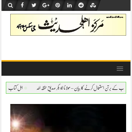
Skip
to
content
Toggle
navigation
کا بیان – مولانا ابو بکر صدیق حفظہ اللہ
اہل کتاب کے برتن استعمال کرنے کا بیان – مولان