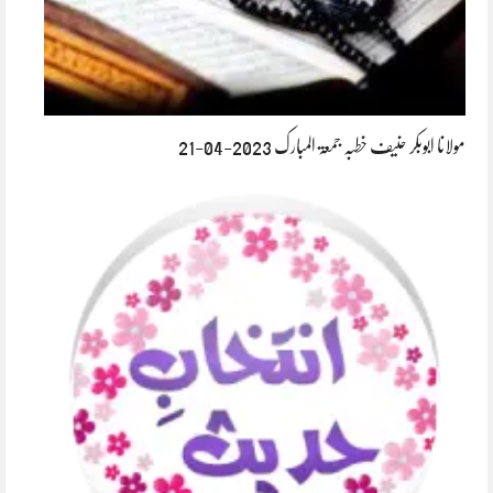
مولانا ابوبکر حنیف خطبہ جمعۃ المبارک 2023-04-21