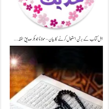
اہل کتاب کے برتن استعمال کرنے کا بیان – مولانا ابو بکر صدیق حفظہ…