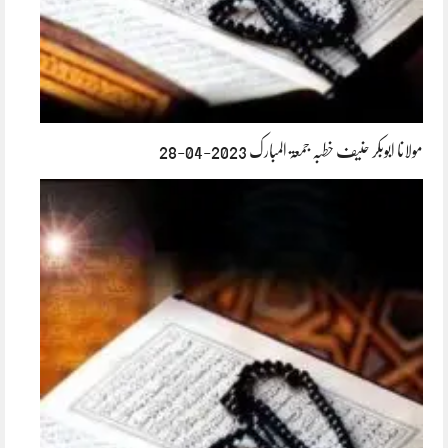
مولانا ابوبکر حنیف خطبہ جمعۃ المبارک 2023-04-28