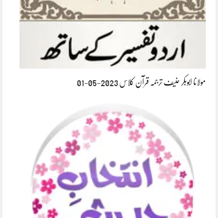
مولانا ابوبکر حنیف ترجمہ قرآن کلاس 2023-05-01