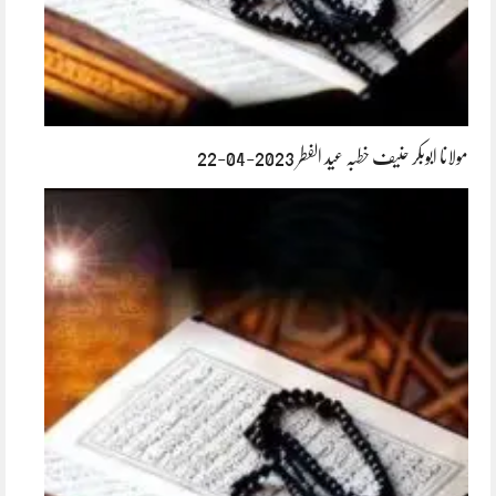
مولانا ابوبکر حنیف خطبہ عید الفطر 2023-04-22