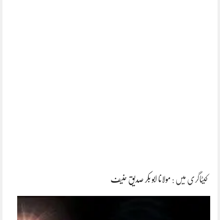
کیٹاگری میں :
مولانا ابو بکر صدیق حنیف