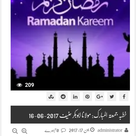
209
خطبہ جمعتہ المبارک: مولانا ابوبکر حنیف 2017-06-16
جون 17, 2017
administrator
0 تبصرے