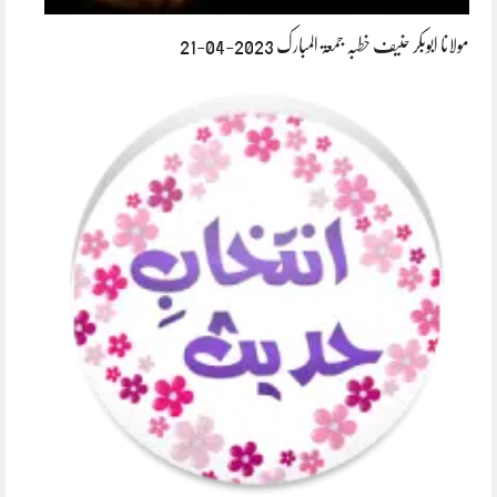
مولانا ابوبکر حنیف خطبہ جمعۃ المبارک 2023-04-21