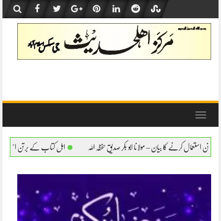
Skip
to
content
Toggle
navigation
نا ابو بکر صدیق حفظہ اللہ
اہل کتاب کے برتن استعمال کرنے کا بیان – مولانا ابو بکر صدیق