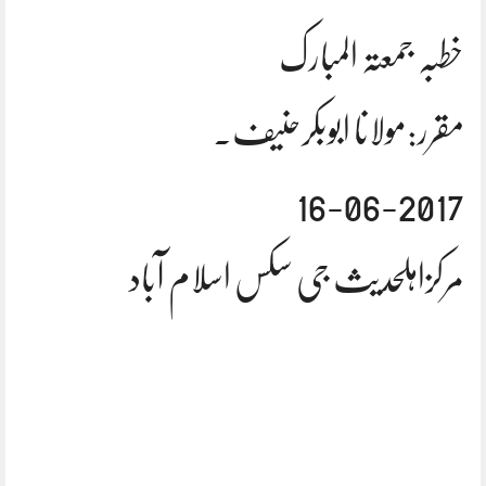
خطبہ جمعتہ المبارک
مقرر:مولانا ابوبکرحنیف.
16-06-2017
مرکزاہلحدیث جی سکس اسلام آباد