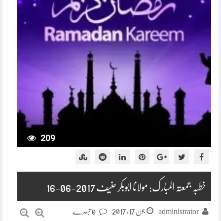
209
خطبہ جمعتہ المبارک: مولانا ابوبکر حنیف 2017-06-16
جون 17, 2017
administrator
0 تبصرے