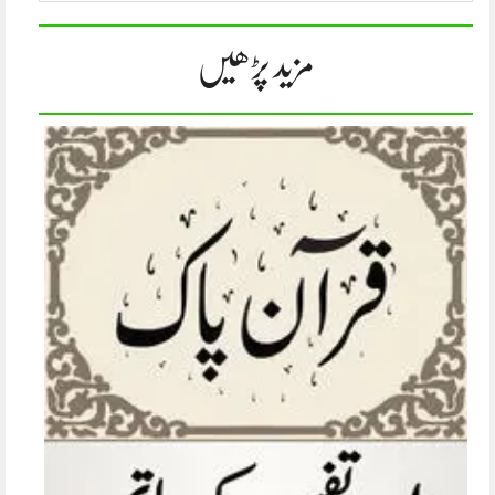
مزید پڑھیں