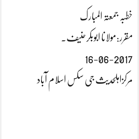
خطبہ جمعتہ المبارک
مقرر:مولانا ابوبکرحنیف.
16-06-2017
مرکزاہلحدیث جی سکس اسلام آباد