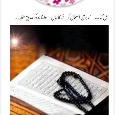
اہل کتاب کے برتن استعمال کرنے کا بیان – مولانا ابو بکر صدیق حفظہ…