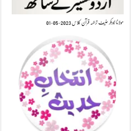
مولانا ابوبکر حنیف ترجمہ قرآن کلاس 2023-05-01