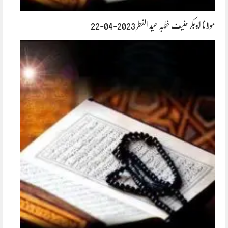
مولانا ابوبکر حنیف خطبہ عید الفطر 2023-04-22