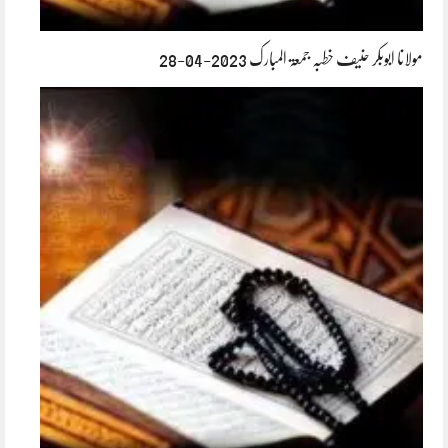
مولانا ابوبکر حنیف خطبہ جمعۃ المبارک 2023-04-28