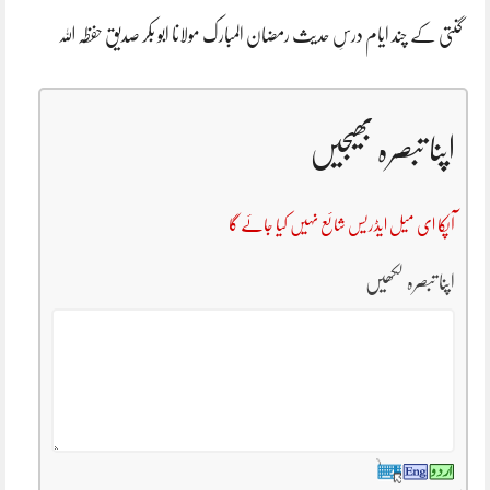
گنتی کے چند ایام درسِ حدیث رمضان المبارک مولانا ابو بکر صدیق حفظہ اللہ
اپنا تبصرہ بھیجیں
آپکا ای میل ایڈریس شائع نہیں کیا جائے گا
اپنا تبصرہ لکھیں