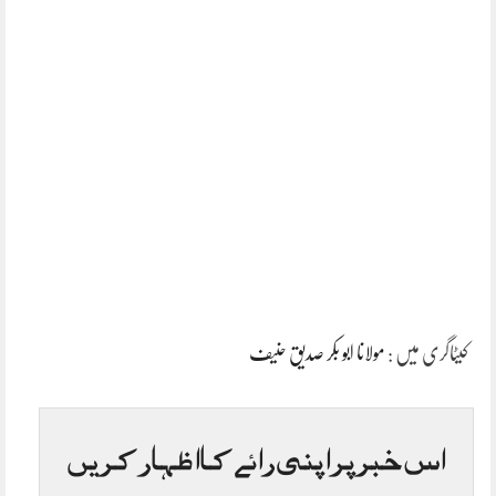
کیٹاگری میں :
مولانا ابو بکر صدیق حنیف
اس خبر پر اپنی رائے کا اظہار کریں