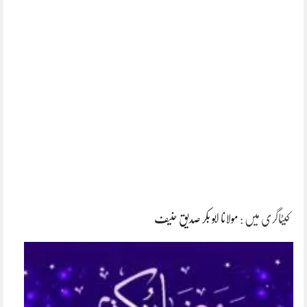
کیٹاگری میں :
مولانا ابو بکر صدیق حنیف