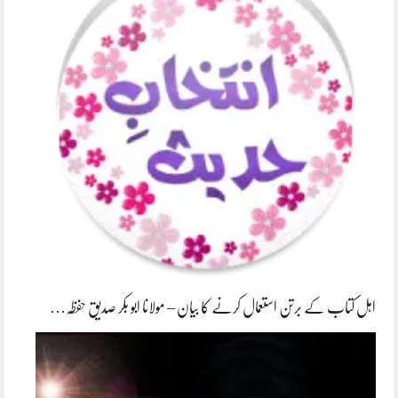
اہل کتاب کے برتن استعمال کرنے کا بیان – مولانا ابو بکر صدیق حفظہ…