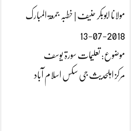
مولانا ابوبکر حنیف | خطبہ جمعۃ المبارک
2018-07-13
موضوع: تعلیمات سورۃ یوسف
مرکز اہلحدیث جی سکس اسلام آباد