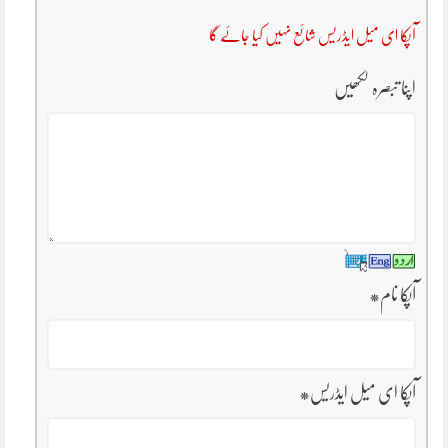
آپکا ای میل ایڈریس شائع نہیں کیا جائے گا
اپنا تبصرہ لکھیں
آپکا نام
*
آپکا ای میل ایڈریس
*