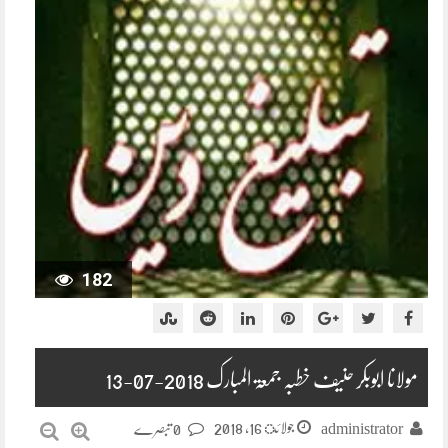
182
مولانا ابوبکر حنیف خطبہ جمعۃ المبارک 2018-07-13
جولائ 16, 2018
administrator
0 تبصرے