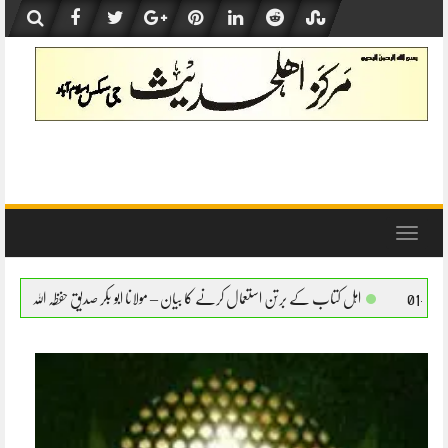
Skip
to
content
Toggle
navigation
تن استعمال کرنے کا بیان – مولانا ابو بکر صدیق حفظہ اللہ
اہل کتاب کے برتن استعمال کرنے