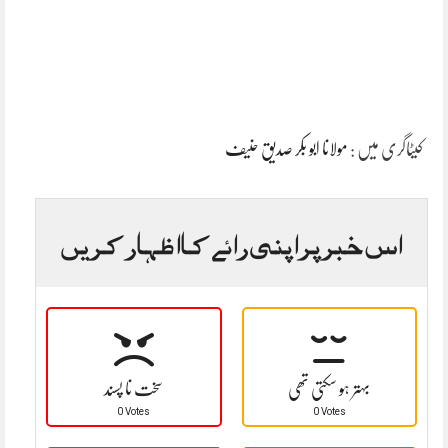
کیٹاگری میں :
مولانا ابو بکر صدیق حنیف
اس خبر پر اپنی رائے کا اظہار کریں
بہتر ہو سکتی تھی
سخت نا پسند
0 Votes
0 Votes