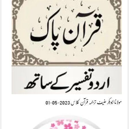
مولانا ابوبکر حنیف ترجمہ قرآن کلاس 2023-05-01