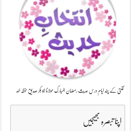
گنتی کے چند ایام درسِ حدیث رمضان المبارک مولانا ابو بکر صدیق حفظہ اللہ
اپنا تبصرہ بھیجیں