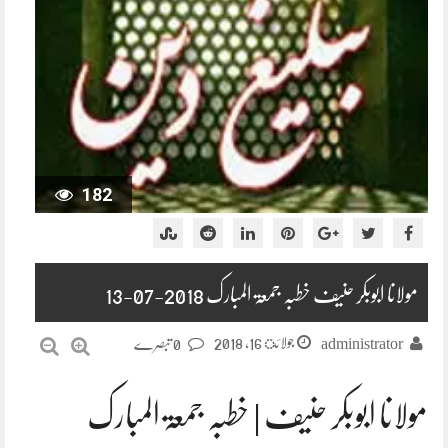
182
مولانا ابوبکر حنیف خطبہ جمعۃ المبارک 2018-07-13
جولائ 16, 2018
administrator
0 تبصرے
مولانا ابوبکر حنیف | خطبہ جمعۃ المبارک