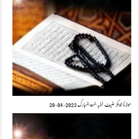
مولانا ابوبکر حنیف خطبہ جمعۃ المبارک 2023-04-28