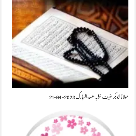
مولانا ابوبکر حنیف خطبہ جمعۃ المبارک 2023-04-21