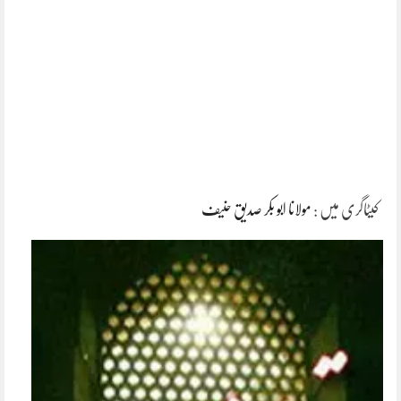
کیٹاگری میں :
مولانا ابو بکر صدیق حنیف