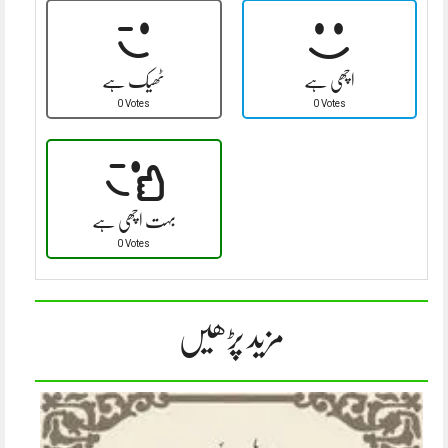
اچھی ہے
ٹھیک ہے
0 Votes
0 Votes
بہت اچھی ہے
0 Votes
مزید پڑھیں