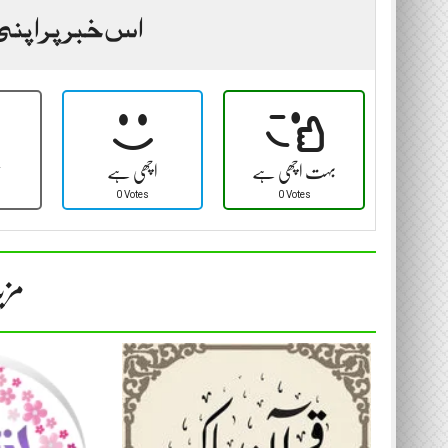
اس خبر پر اپنی
بہت اچھی ہے
اچھی ہے
ٹ
0 Votes
0 Votes
مزی