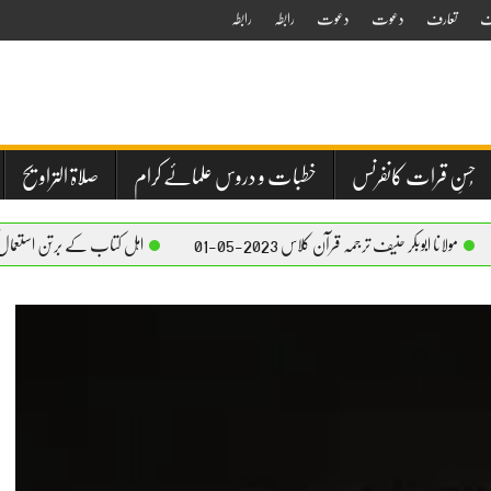
ف
تعارف
دعوت
دعوت
رابطہ
رابطہ
حُسنِ قرات کانفرنس
خطبات و دروس علمائے کرام
صلاۃ التراویح
وبکر حنیف ترجمہ قرآن کلاس 2023-05-01
اہل کتاب کے برتن استعمال کرنے کا بیان – م