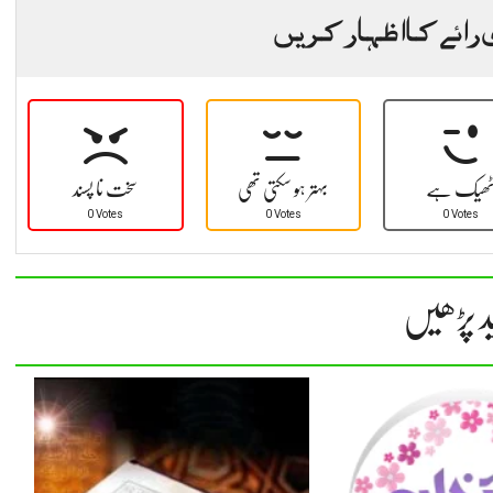
 رائے کا اظہار کریں
ھیک ہے
بہتر ہو سکتی تھی
سخت نا پسند
0 Votes
0 Votes
0 Votes
د پڑھیں