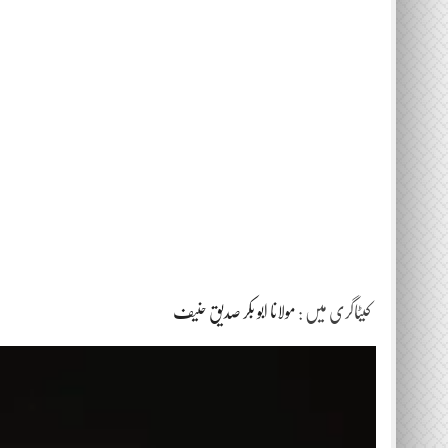
کیٹاگری میں :
مولانا ابو بکر صدیق حنیف