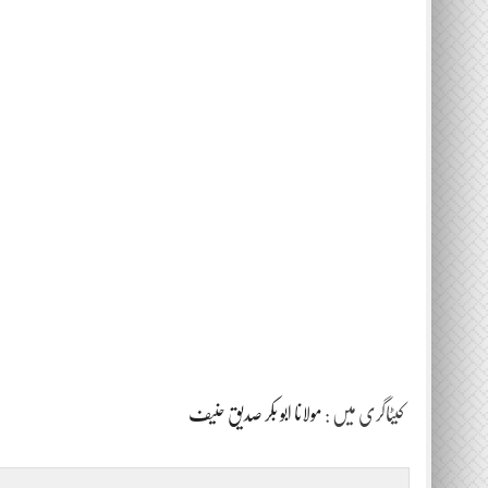
کیٹاگری میں :
مولانا ابو بکر صدیق حنیف