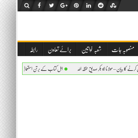
منصوبہ جات
شعبہ خواتین
برائے تعاون
رابطہ
ولانا ابو بکر صدیق حفظہ اللہ
اہل کتاب کے برتن استعمال کرنے کا بیان – مولانا ابو بکر ص