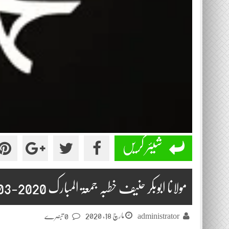
شیئر کریں
مولانا ابوبکر حنیف خطبہ جمعۃ المبارک 2020-03-13
مارچ 18, 2020
administrator
0 تبصرے