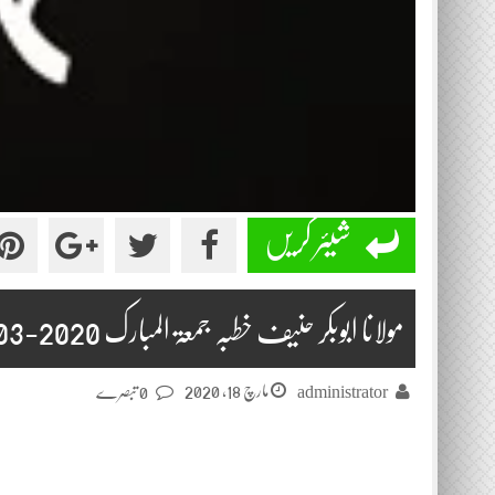
شیئر کریں
مولانا ابوبکر حنیف خطبہ جمعۃ المبارک 2020-03-13
مارچ 18, 2020
administrator
0 تبصرے