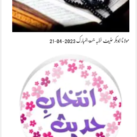
مولانا ابوبکر حنیف خطبہ جمعۃ المبارک 2023-04-21