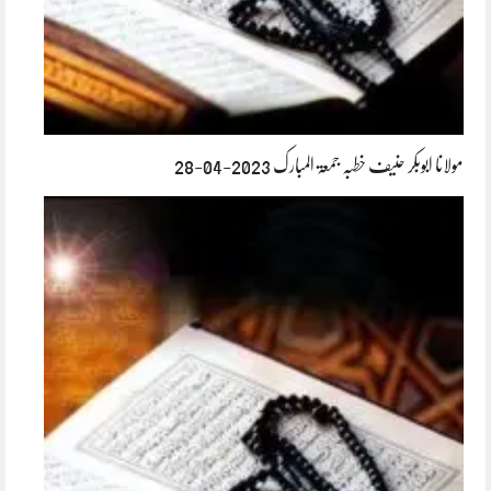
مولانا ابوبکر حنیف خطبہ جمعۃ المبارک 2023-04-28