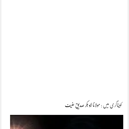
کیٹاگری میں :
مولانا ابو بکر صدیق حنیف