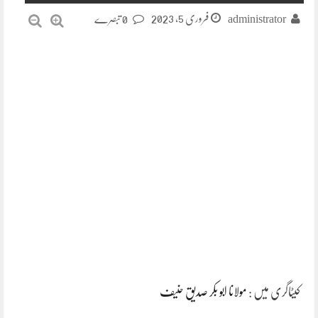
فروری 5, 2023
administrator
0 تبصرے
کیٹاگری میں :
مولانا ابو بکر صدیق حنیف