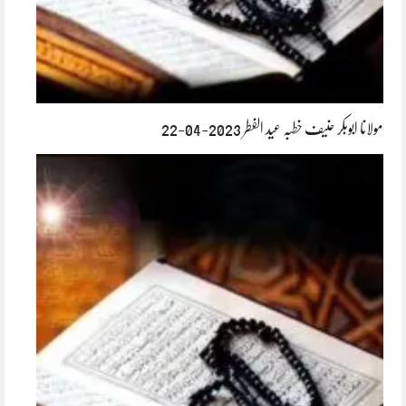
مولانا ابوبکر حنیف خطبہ عید الفطر 2023-04-22