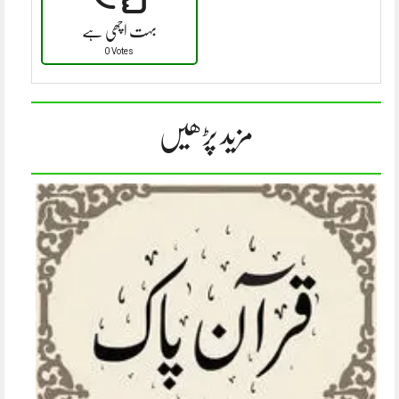
بہت اچھی ہے
0 Votes
مزید پڑھیں