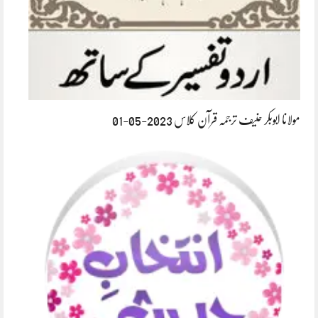
مولانا ابوبکر حنیف ترجمہ قرآن کلاس 2023-05-01