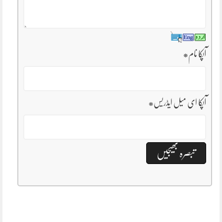
آپکا نام
*
آپکا ای میل ایڈریس
*