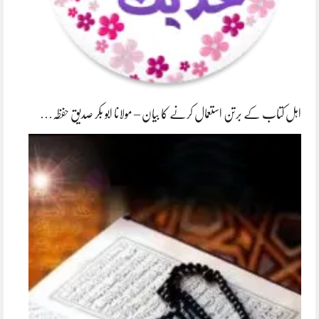
اہل کتاب کے برتن استعمال کرنے کا بیان – مولانا ابو بکر صدیق حفظہ…