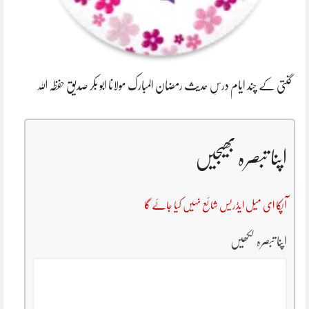
گنتی کے چند ایام درسِ حدیث رمضان المبارک مولانا ابو بکر صدیق حفظہ اللہ
اپنا تبصرہ بھیجیں
آپکا ای میل ایڈریس شائع نہیں کیا جائے گا
اپنا تبصرہ لکھیں