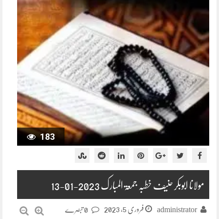
183
مولانا ابوبکر حنیف خطبہ جمعۃ المبارک 2023-01-13
فروری 5, 2023
administrator
0 تبصرے