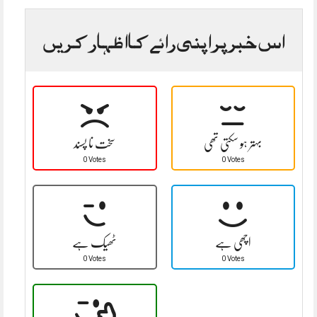
اس خبر پر اپنی رائے کا اظہار کریں
بہتر ہو سکتی تھی
سخت نا پسند
0 Votes
0 Votes
اچھی ہے
ٹھیک ہے
0 Votes
0 Votes