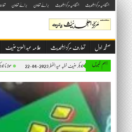
Skip
انتظامیہ مرکز اہلحدیث
انتظامیہ مرکز اہلحدیث
برائے تعاون
برائے تعاون
تعار
to
content
صفحہ اول
تعارف مرکز اہلحدیث
علامہ عبد العزیز حنیف
اہم خبریں
مولانا ابوبکر حنیف خطبہ عید الفطر 2023-04-22
مولانا ابوبکر حنیف خطبہ جمعۃ المبارک 023