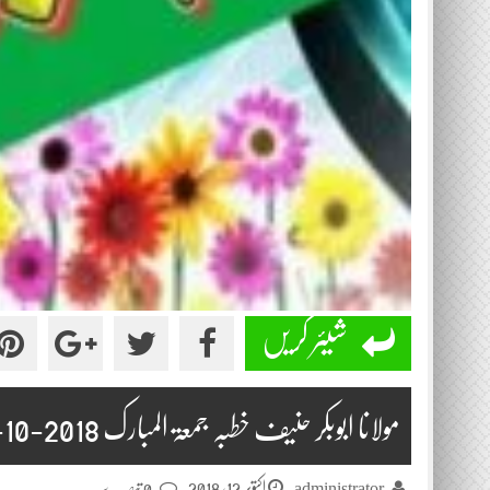
شیئر کریں
مولانا ابوبکر حنیف خطبہ جمعۃ المبارک 2018-10-12
اکتوبر 12, 2018
administrator
0 تبصرے