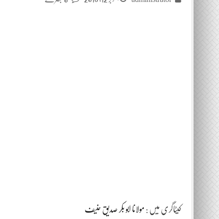
کیٹاگری میں :
مولانا ابو بکر صدیق حنیف