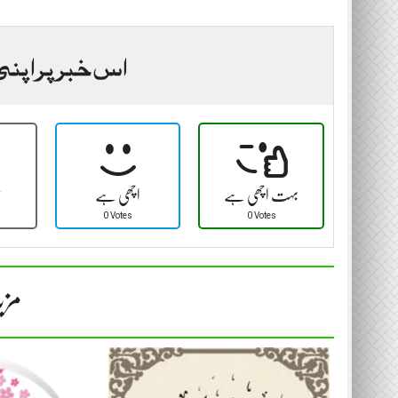
اس خبر پر اپنی
بہت اچھی ہے
اچھی ہے
ٹ
0 Votes
0 Votes
مزی