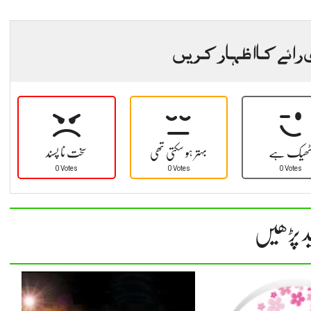
 رائے کا اظہار کریں
ھیک ہے
بہتر ہو سکتی تھی
سخت نا پسند
0 Votes
0 Votes
0 Votes
د پڑھیں