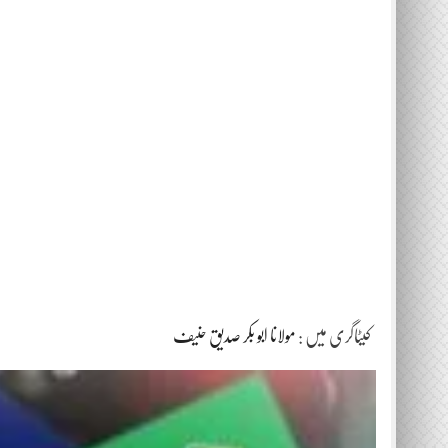
کیٹاگری میں :
مولانا ابو بکر صدیق حنیف