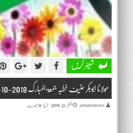
شیئر کریں
مولانا ابوبکر حنیف خطبہ جمعۃ المبارک 2018-10-12
اکتوبر 12, 2018
administrator
0 تبصرے