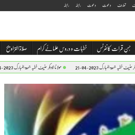
ف
تعارف
دعوت
دعوت
رابطہ
رابطہ
حُسنِ قرات کانفرنس
خطبات و دروس علمائے کرام
صلاۃ التراویح
2-04-21
مولانا ابوبکر حنیف خطبہ جمعۃ المبارک 2023-04-21
مولانا