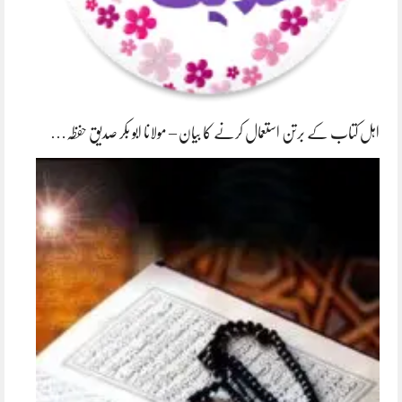
اہل کتاب کے برتن استعمال کرنے کا بیان – مولانا ابو بکر صدیق حفظہ…