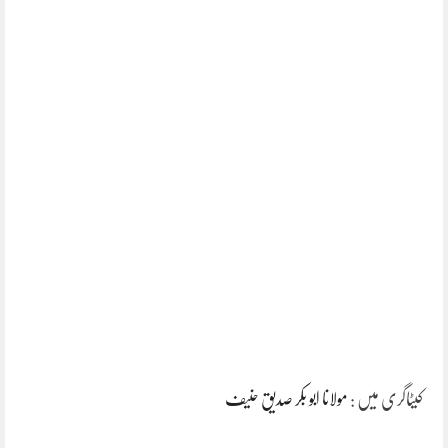
کیٹاگری میں :
مولانا ابو بکر صدیق حنیف