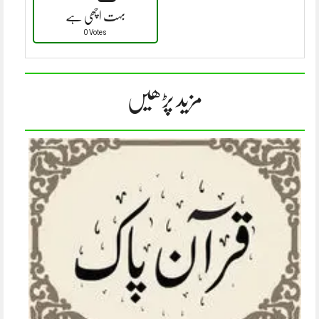
بہت اچھی ہے
0 Votes
مزید پڑھیں