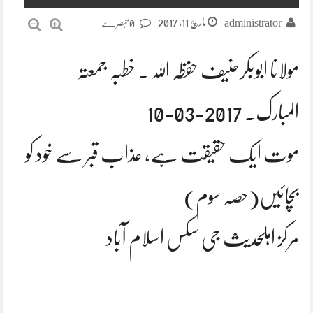
مارچ 11, 2017
administrator
0 تبصرے
مولانا ابوبکرحنیف حفظہ اللہ ۔ خطبہ جمعتہ
المبارک. 2017-03-10
موت ایک حقیقت ہے, عذاب قبر سے خود کو
بچائیں(حصہ سوم)
مرکز اہلحدیث جی سکس اسلام آباد