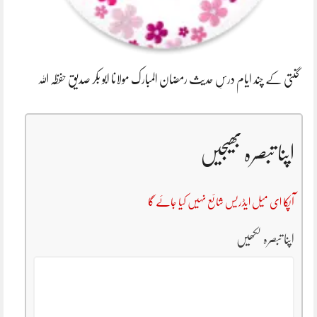
گنتی کے چند ایام درسِ حدیث رمضان المبارک مولانا ابو بکر صدیق حفظہ اللہ
اپنا تبصرہ بھیجیں
آپکا ای میل ایڈریس شائع نہیں کیا جائے گا
اپنا تبصرہ لکھیں