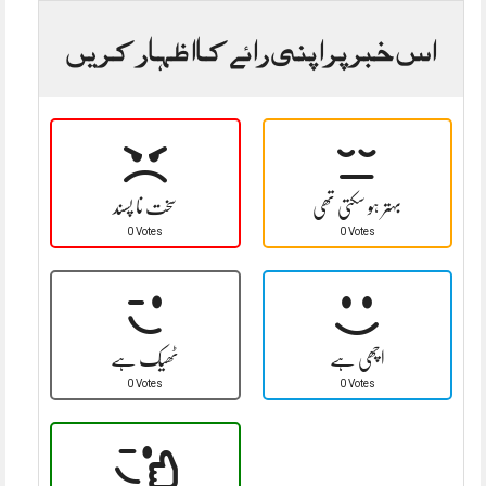
اس خبر پر اپنی رائے کا اظہار کریں
بہتر ہو سکتی تھی
سخت نا پسند
0 Votes
0 Votes
اچھی ہے
ٹھیک ہے
0 Votes
0 Votes