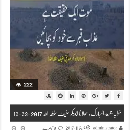
222
خطبہ جمعۃ المبارک : مولانا ابوبکر حنیف حفظہ اللہ 2017-03-10
مارچ 11, 2017
administrator
0 تبصرے