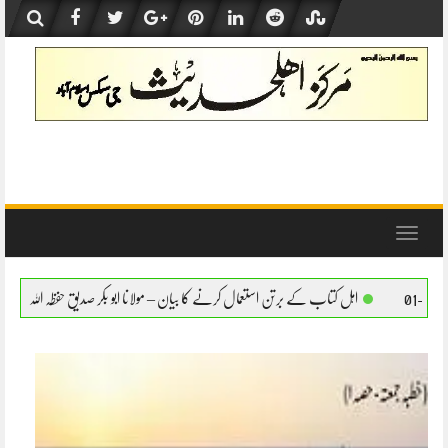
Skip
to
content
Toggle
navigation
رتن استعمال کرنے کا بیان – مولانا ابو بکر صدیق حفظہ اللہ
اہل کتاب کے برتن استعمال کرن