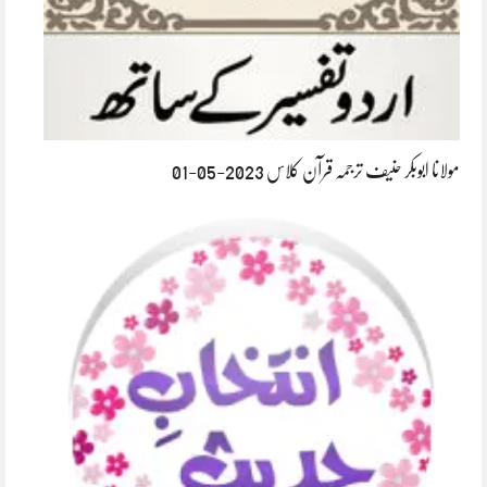
مولانا ابوبکر حنیف ترجمہ قرآن کلاس 2023-05-01