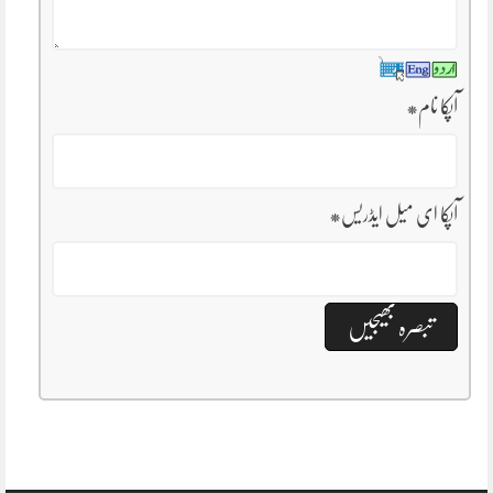
آپکا نام
*
آپکا ای میل ایڈریس
*