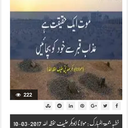
222
خطبہ جمعۃ المبارک : مولانا ابوبکر حنیف حفظہ اللہ 2017-03-10