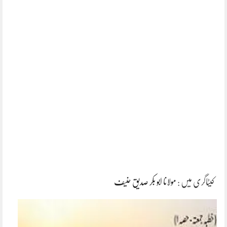
کیٹاگری میں :
مولانا ابو بکر صدیق حنیف