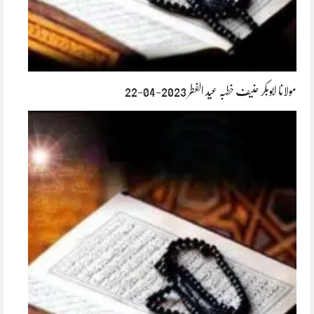
مولانا ابوبکر حنیف خطبہ عید الفطر 2023-04-22