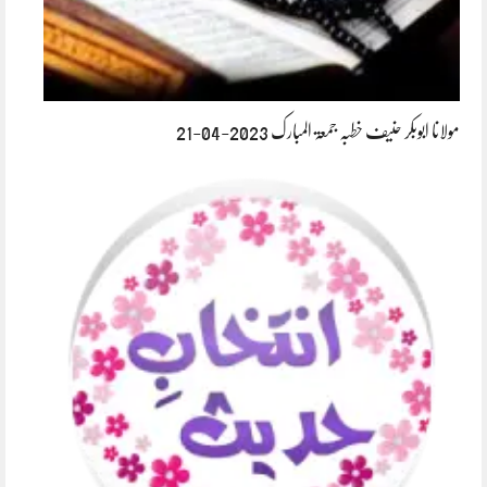
مولانا ابوبکر حنیف خطبہ جمعۃ المبارک 2023-04-21