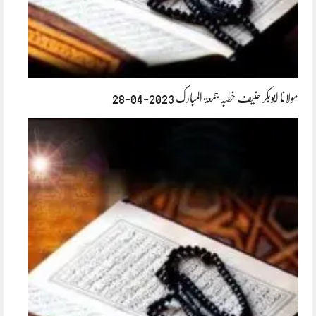
مولانا ابوبکر حنیف خطبہ جمعۃ المبارک 2023-04-28