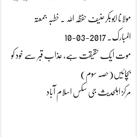
مولانا ابوبکرحنیف حفظہ اللہ ۔ خطبہ جمعتہ
المبارک. 2017-03-10
موت ایک حقیقت ہے, عذاب قبر سے خود کو
بچائیں(حصہ سوم)
مرکز اہلحدیث جی سکس اسلام آباد