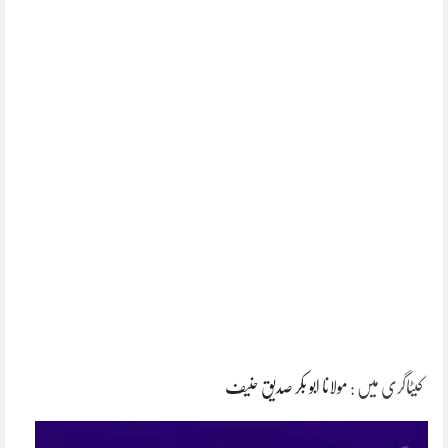
کیٹاگری میں :
مولانا ابو بکر صدیق حنیف