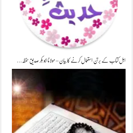
اہل کتاب کے برتن استعمال کرنے کا بیان – مولانا ابو بکر صدیق حفظہ…