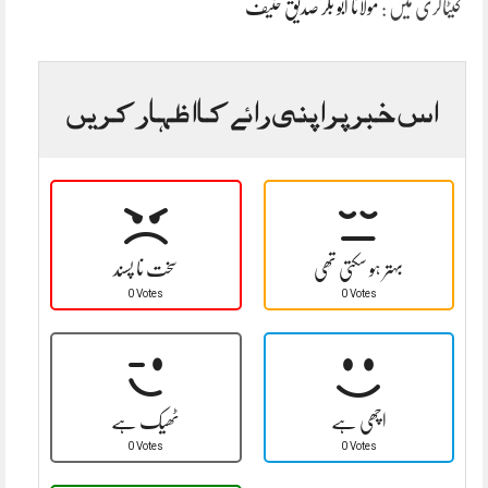
کیٹاگری میں :
مولانا ابو بکر صدیق حنیف
اس خبر پر اپنی رائے کا اظہار کریں
بہتر ہو سکتی تھی
سخت نا پسند
0 Votes
0 Votes
اچھی ہے
ٹھیک ہے
0 Votes
0 Votes