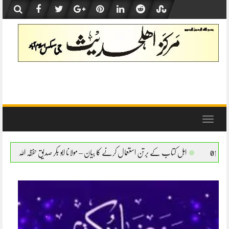
Skip
to
content
Toggle
navigation
 استعمال کرنے کا بیان – مولانا ابو بکر صدیق حفظہ اللہ
اہل کتاب کے برتن استعمال کرنے ک