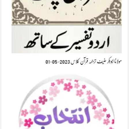
مولانا ابوبکر حنیف ترجمہ قرآن کلاس 2023-05-01