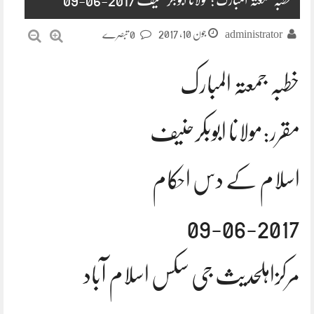
جون 10, 2017
administrator
0 تبصرے
خطبہ جمعتہ المبارک
مقرر:مولانا ابوبکرحنیف
اسلام کے دس احکام
09-06-2017
مرکزاہلحدیث جی سکس اسلام آباد