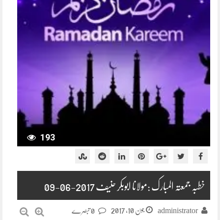
193
خطبہ جمعتہ المبارک :مولانا ابوبکر حنیف 2017-06-09
جون 10, 2017
administrator
0 تبصرے