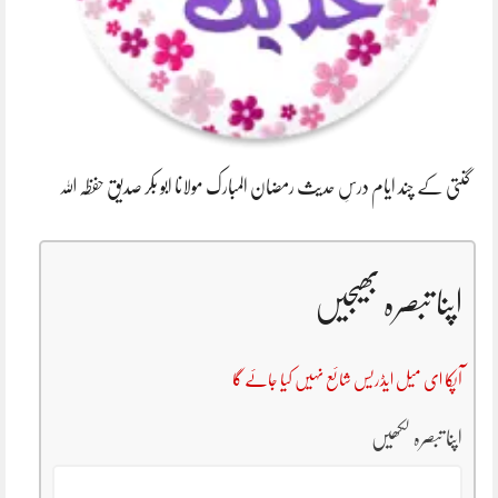
گنتی کے چند ایام درسِ حدیث رمضان المبارک مولانا ابو بکر صدیق حفظہ اللہ
اپنا تبصرہ بھیجیں
آپکا ای میل ایڈریس شائع نہیں کیا جائے گا
اپنا تبصرہ لکھیں