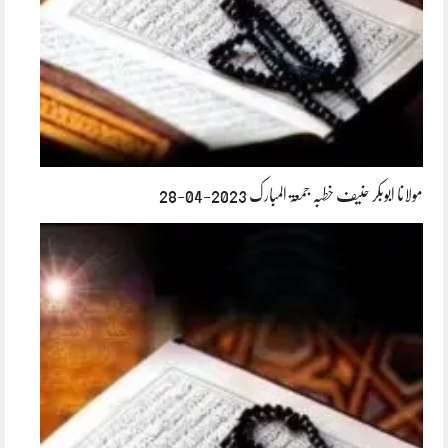
مولانا ابوبکر حنیف خطبہ جمعۃ المبارک 2023-04-28