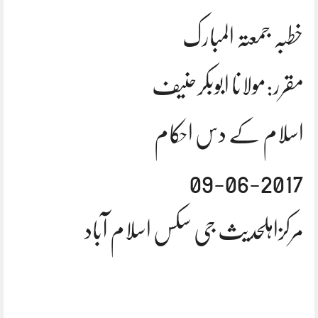
خطبہ جمعتہ المبارک
مقرر:مولانا ابوبکرحنیف
اسلام کے دس احکام
09-06-2017
مرکزاہلحدیث جی سکس اسلام آباد