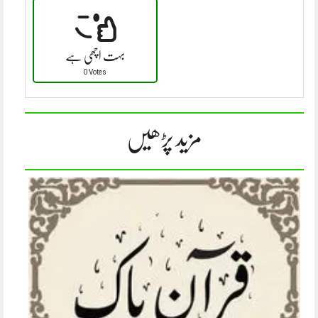
بہت اچھی ہے
0 Votes
مزید پڑھیں