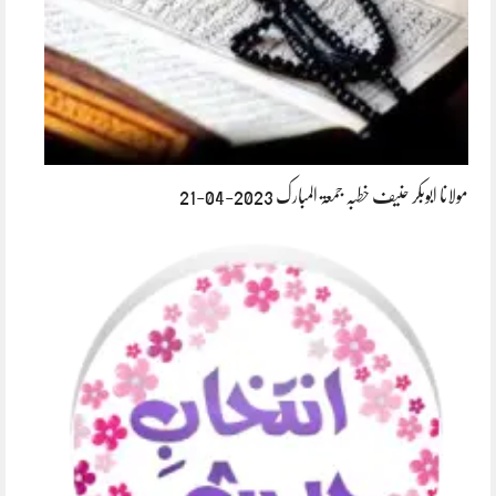
مولانا ابوبکر حنیف خطبہ جمعۃ المبارک 2023-04-21