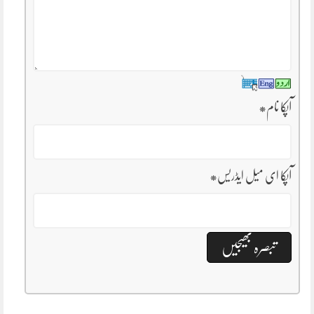
آپکا نام
*
آپکا ای میل ایڈریس
*