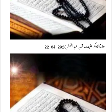
مولانا ابوبکر حنیف خطبہ عید الفطر 2023-04-22