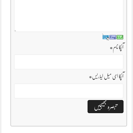
آپکا نام
*
آپکا ای میل ایڈریس
*