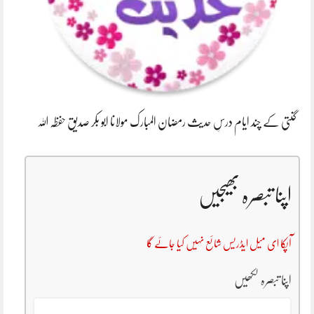
گنتی کے چند ایام درسِ حدیث رمضان المبارک مولانا ابو بکر صدیق حفظہ اللہ
اپنا تبصرہ بھیجیں
آپکا ای میل ایڈریس شائع نہیں کیا جائے گا
اپنا تبصرہ لکھیں