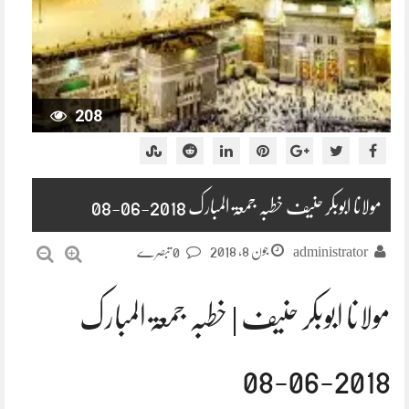
208
مولانا ابوبکر حنیف خطبہ جمعۃ المبارک 2018-06-08
جون 8, 2018
administrator
0 تبصرے
مولانا ابوبکر حنیف | خطبہ جمعۃ المبارک
2018-06-08