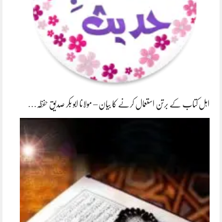
اہل کتاب کے برتن استعمال کرنے کا بیان – مولانا ابو بکر صدیق حفظہ…