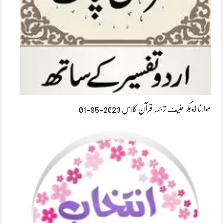
مولانا ابوبکر حنیف ترجمہ قرآن کلاس 2023-05-01