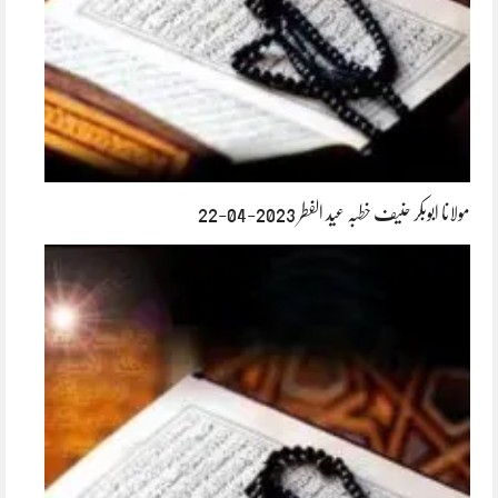
مولانا ابوبکر حنیف خطبہ عید الفطر 2023-04-22