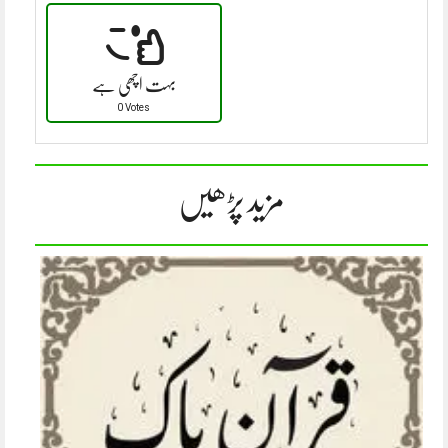
بہت اچھی ہے
0 Votes
مزید پڑھیں