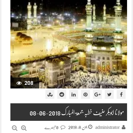
208
مولانا ابوبکر حنیف خطبہ جمعۃ المبارک 2018-06-08
جون 8, 2018
administrator
0 تبصرے