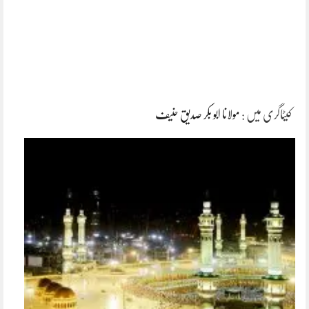
کیٹاگری میں :
مولانا ابو بکر صدیق حنیف