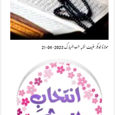
مولانا ابوبکر حنیف خطبہ جمعۃ المبارک 2023-04-21