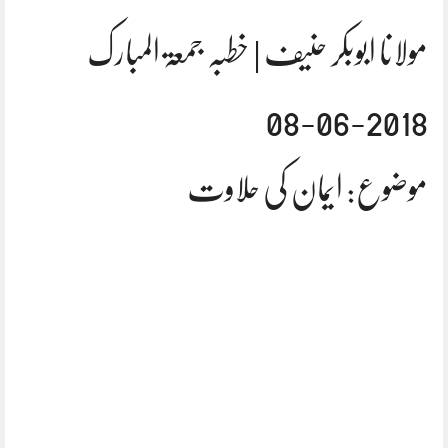
مولانا ابوبکر حنیف | خطبہ جمعۃ المبارک
2018-06-08
موضوع: ایمان کی حلاوت