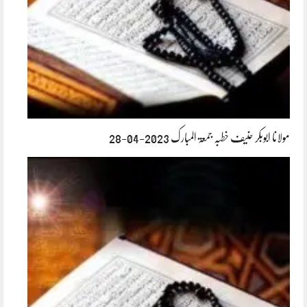
مولانا ابوبکر حنیف خطبہ جمعۃ المبارک 2023-04-28