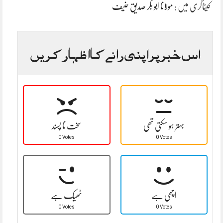
کیٹاگری میں :
مولانا ابو بکر صدیق حنیف
اس خبر پر اپنی رائے کا اظہار کریں
بہتر ہو سکتی تھی
سخت نا پسند
0 Votes
0 Votes
اچھی ہے
ٹھیک ہے
0 Votes
0 Votes