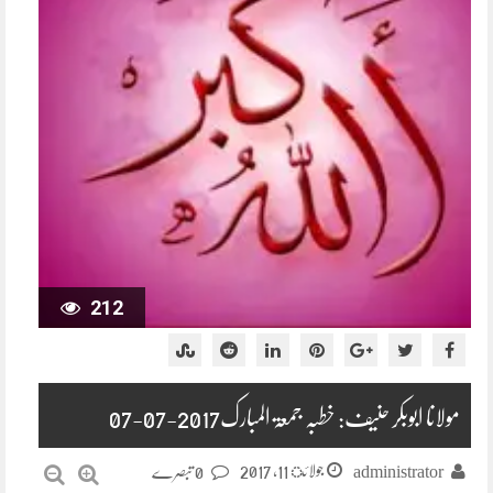
212
مولانا ابوبکر حنیف: خطبہ جمعۃ المبارک2017-07-07
جولائ 11, 2017
administrator
0 تبصرے