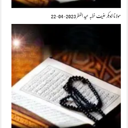
مولانا ابوبکر حنیف خطبہ عید الفطر 2023-04-22