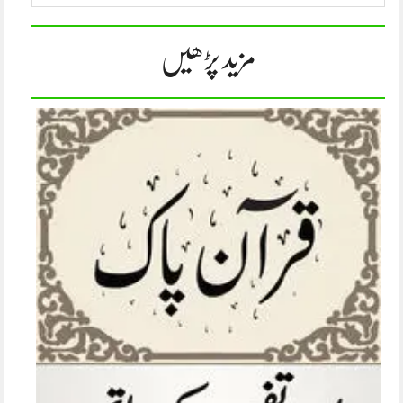
مزید پڑھیں