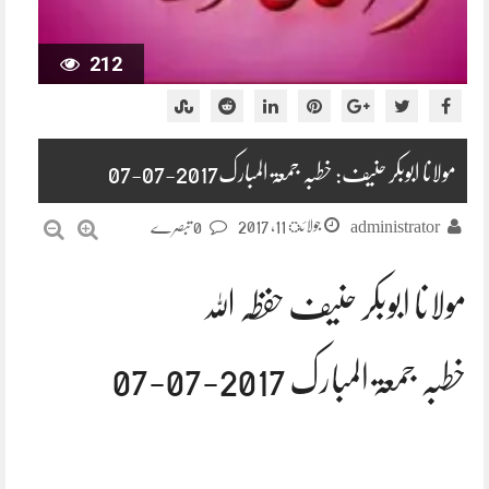
212
مولانا ابوبکر حنیف: خطبہ جمعۃ المبارک2017-07-07
جولائ 11, 2017
administrator
0 تبصرے
مولانا ابوبکر حنیف حفظہ اللہ
خطبہ جمعۃ المبارک 2017-07-07