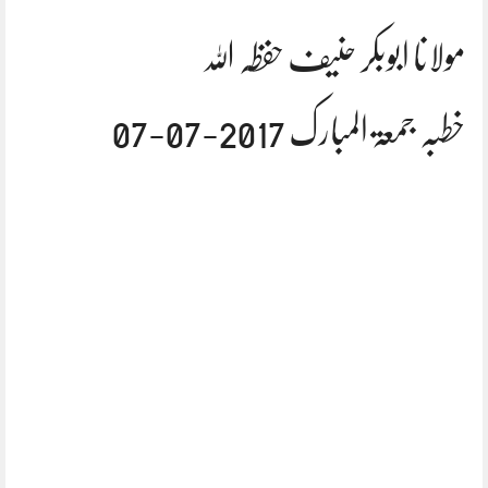
مولانا ابوبکر حنیف حفظہ اللہ
خطبہ جمعۃ المبارک 2017-07-07