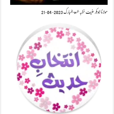
مولانا ابوبکر حنیف خطبہ جمعۃ المبارک 2023-04-21