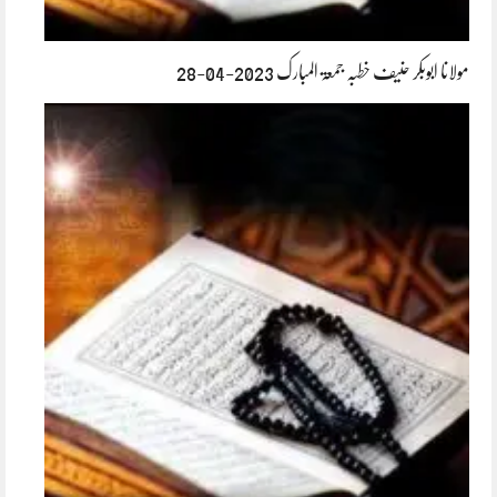
مولانا ابوبکر حنیف خطبہ جمعۃ المبارک 2023-04-28