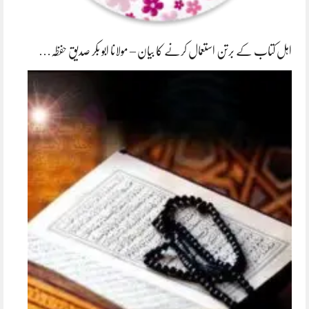
اہل کتاب کے برتن استعمال کرنے کا بیان – مولانا ابو بکر صدیق حفظہ…