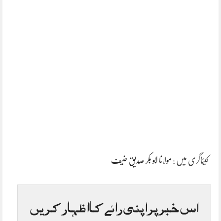
کیٹاگری میں :
مولانا ابو بکر صدیق حنیف
اس خبر پر اپنی رائے کا اظہار کریں