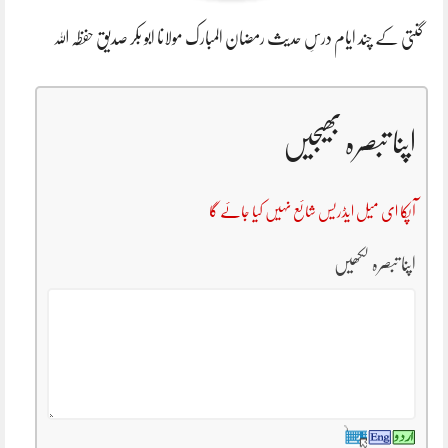
گنتی کے چند ایام درسِ حدیث رمضان المبارک مولانا ابو بکر صدیق حفظہ اللہ
اپنا تبصرہ بھیجیں
آپکا ای میل ایڈریس شائع نہیں کیا جائے گا
اپنا تبصرہ لکھیں