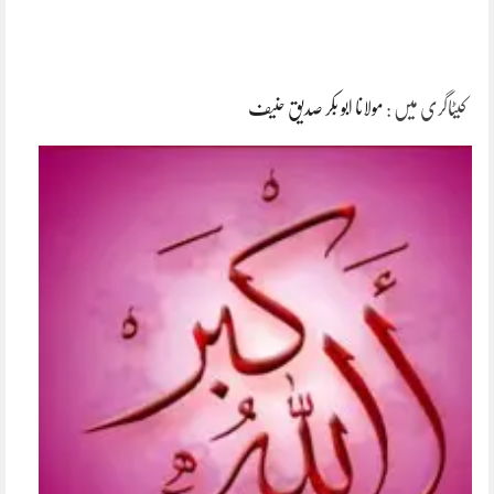
کیٹاگری میں :
مولانا ابو بکر صدیق حنیف