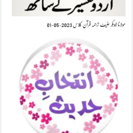
مولانا ابوبکر حنیف ترجمہ قرآن کلاس 2023-05-01