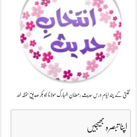
گنتی کے چند ایام درسِ حدیث رمضان المبارک مولانا ابو بکر صدیق حفظہ اللہ
اپنا تبصرہ بھیجیں