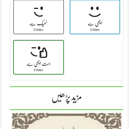
اچھی ہے
ٹھیک ہے
0 Votes
0 Votes
بہت اچھی ہے
0 Votes
مزید پڑھیں