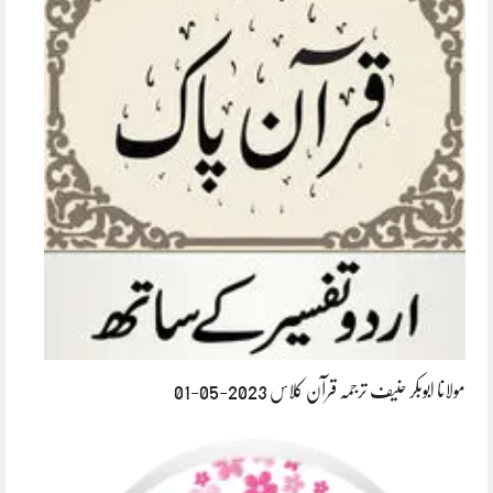
مولانا ابوبکر حنیف ترجمہ قرآن کلاس 2023-05-01