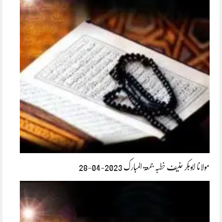
مولانا ابوبکر حنیف خطبہ جمعۃ المبارک 2023-04-28