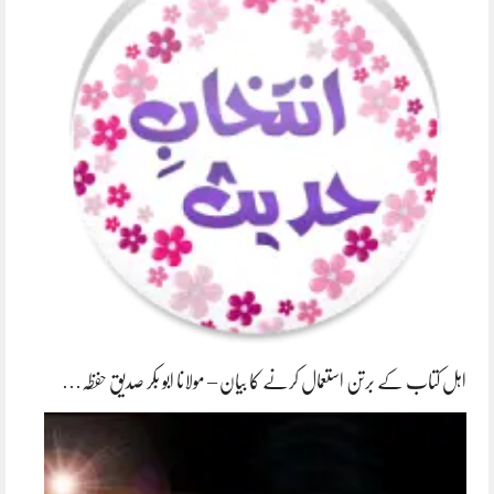
اہل کتاب کے برتن استعمال کرنے کا بیان – مولانا ابو بکر صدیق حفظہ…