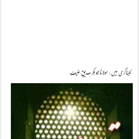
کیٹاگری میں :
مولانا ابو بکر صدیق حنیف