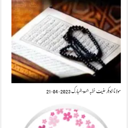
مولانا ابوبکر حنیف خطبہ جمعۃ المبارک 2023-04-21