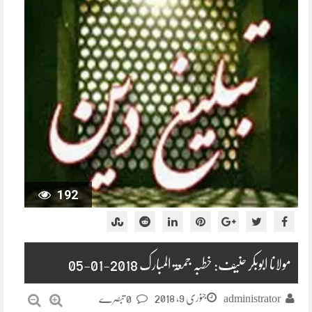
192
مولانا ابوبکر حنیف: خطبہ جمعۃ المبارک 2018-01-05
جنوری 9, 2018
administrator
0 تبصرے