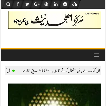
Skip
to
content
Toggle
navigation
نے کا بیان – مولانا ابو بکر صدیق حفظہ اللہ
اہل کتاب کے برتن استعمال کرنے کا بیان – مول