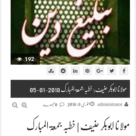
192
مولانا ابوبکر حنیف: خطبہ جمعۃ المبارک 2018-01-05
جنوری 9, 2018
administrator
0 تبصرے
مولانا ابوبکر حنیف | خطبہ جمعۃ المبارک