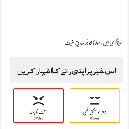
کیٹاگری میں :
مولانا ابو بکر صدیق حنیف
اس خبر پر اپنی رائے کا اظہار کریں
بہتر ہو سکتی تھی
سخت نا پسند
0 Votes
0 Votes