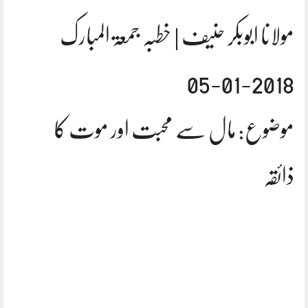
مولانا ابوبکر حنیف | خطبہ جمعۃ المبارک
2018-01-05
موضوع: مال سے محبت اور موت کا
ذائقہ