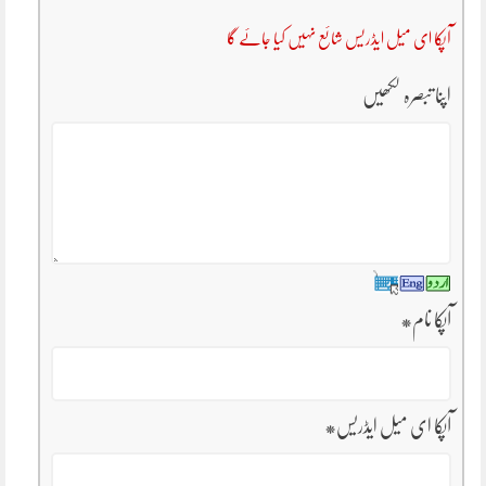
آپکا ای میل ایڈریس شائع نہیں کیا جائے گا
اپنا تبصرہ لکھیں
آپکا نام
*
آپکا ای میل ایڈریس
*